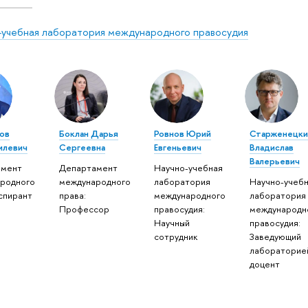
-учебная лаборатория международного правосудия
ов
Боклан Дарья
Ровнов Юрий
Старженецки
илевич
Сергеевна
Евгеньевич
Владислав
Валерьевич
амент
Департамент
Научно-учебная
родного
международного
лаборатория
Научно-учеб
Аспирант
права:
международного
лаборатория
Профессор
правосудия:
международн
Научный
правосудия:
сотрудник
Заведующий
лабораторие
доцент