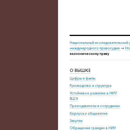
Национальный исследовательский 
международного правосудия
→
Но
экономическому праву
О ВЫШКЕ
Цифры и факты
Руководство и структура
Устойчивое развитие в НИУ
ВШЭ
Преподаватели и сотрудники
Корпуса и общежития
Закупки
Обращения граждан в НИУ