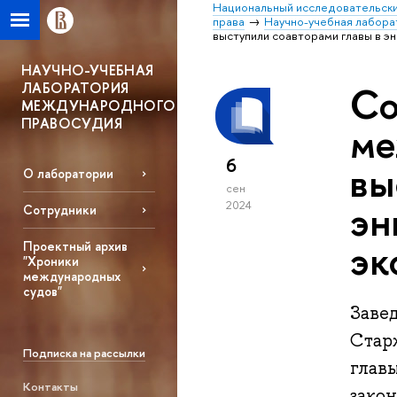
Национальный исследовательски
права
Научно-учебная лабор
выступили соавторами главы в 
HАУЧНО-УЧЕБНАЯ
ЛАБОРАТОРИЯ
Со
МЕЖДУНАРОДНОГО
ПРАВОСУДИЯ
ме
6
вы
О лаборатории
сен
эн
2024
Сотрудники
эк
Проектный архив
"Хроники
международных
судов"
Заве
Стар
Подписка на рассылки
глав
Контакты
зако