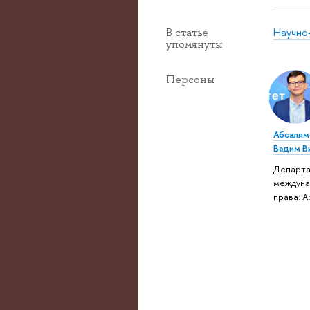
Научно
В статье
упомянуты
Персоны
Абсалям
Вадим В
Департ
междуна
права: 