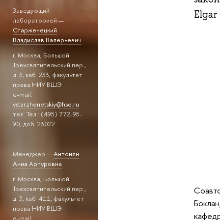
Заведующий
Elgar
лабораторией —
Старженецкий
Владислав Валерьевич
г. Москва, Большой
Трехсвятительский пер.,
д. 3, каб 233, факультет
права НИУ ВШЭ
e-mail:
vstarzhenetskiy@hse.ru
тел. Тел.: (495) 772-95-
90, доб. 23022
Менеджер —
Антонян
Анна Артуровна
г. Москва, Большой
Трехсвятительский пер.,
Соавто
д. 3, каб 411, факультет
Боклан
права НИУ ВШЭ
кафедр
e-mail: