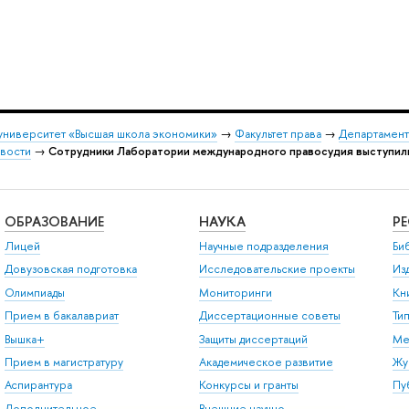
университет «Высшая школа экономики»
→
Факультет права
→
Департамент
вости
→
Сотрудники Лаборатории международного правосудия выступили
ОБРАЗОВАНИЕ
НАУКА
Р
Лицей
Научные подразделения
Би
Довузовская подготовка
Исследовательские проекты
Из
Олимпиады
Мониторинги
Кн
Прием в бакалавриат
Диссертационные советы
Ти
Вышка+
Защиты диссертаций
Ме
Прием в магистратуру
Академическое развитие
Жу
Аспирантура
Конкурсы и гранты
Пу
Дополнительное
Внешние научно-