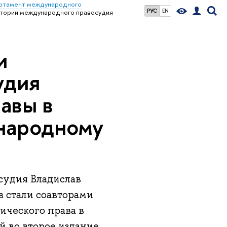
ртамент международного
РУС
EN
тории международного правосудия
и
удия
авы в
народному
судия Владислав
 стали соавторами
ческого права в
й во второе издание