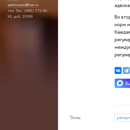
адвока
aantonyan@hse.ru
тел. Тел.: (495) 772-95-
Во вто
90, доб. 15099
норм м
Каждая
регули
междун
регули
Темы
репорт