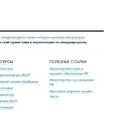
 международного права
→
Научно-учебная лаборатория
 соавторами главы в энциклопедии по международному
ЕСУРСЫ
ПОЛЕЗНЫЕ ССЫЛКИ
блиотека
Министерство науки и
высшего образования РФ
дательский дом ВШЭ
Министерство просвещения
ижный магазин «БукВышка»
РФ
пография
Массовые открытые онлайн-
диацентр
курсы
рналы ВШЭ
бликации