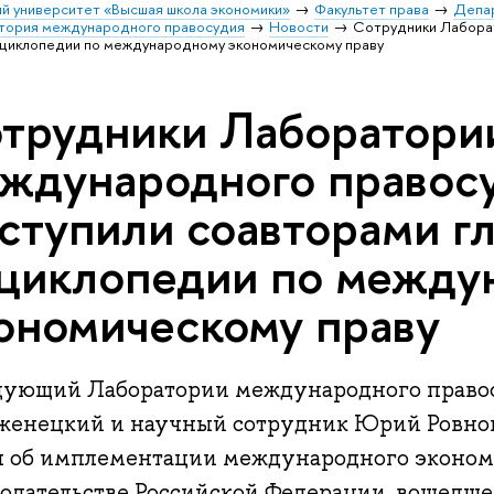
й университет «Высшая школа экономики»
Факультет права
Депа
атория международного правосудия
Новости
Сотрудники Лабора
энциклопедии по международному экономическому праву
трудники Лаборатори
ждународного правос
ступили соавторами гл
циклопедии по между
ономическому праву
дующий Лаборатории международного право
женецкий и научный сотрудник Юрий Ровнов
ы об имплементации международного экономи
нодательстве Российской Федерации, вошедше