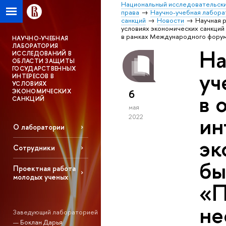
Национальный исследовательски
права
Научно-учебная лабора
санкций
Новости
Научная 
условиях экономических санкци
в рамках Международного форума
НАУЧНО-УЧЕБНАЯ
ЛАБОРАТОРИЯ
На
ИССЛЕДОВАНИЙ В
ОБЛАСТИ ЗАЩИТЫ
ГОСУДАРСТВЕННЫХ
уч
ИНТЕРЕСОВ В
УСЛОВИЯХ
6
ЭКОНОМИЧЕСКИХ
в 
САНКЦИЙ
мая
ин
2022
О лаборатории
эк
Сотрудники
бы
Проектная работа
молодых ученых
«П
не
Заведующий лабораторией
—
Боклан Дарья