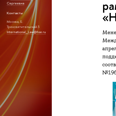
ра
Сергеевна
«Н
Контакты
Москва, Б.
Трехсвятительский 3
Мене
International_Law@hse.ru
Межд
апрел
подд
соот
№1960