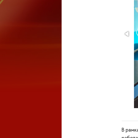
В рамк
работа