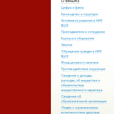
О ВЫШКЕ
Цифры и факты
Руководство и структура
Устойчивое развитие в НИУ
ВШЭ
Преподаватели и сотрудники
Корпуса и общежития
Закупки
Обращения граждан в НИУ
ВШЭ
Фонд целевого капитала
Противодействие коррупции
Сведения о доходах,
расходах, об имуществе и
обязательствах
имущественного характера
Сведения об
образовательной организации
Людям с ограниченными
возможностями здоровья