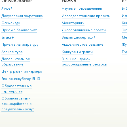
ОБРАЗОВАНИЕ
НАУКА
Р
Лицей
Научные подразделения
Би
Довузовская подготовка
Исследовательские проекты
Из
Олимпиады
Мониторинги
Кн
Прием в бакалавриат
Диссертационные советы
Ти
Вышка+
Защиты диссертаций
Ме
Прием в магистратуру
Академическое развитие
Жу
Аспирантура
Конкурсы и гранты
Пу
Дополнительное
Внешние научно-
образование
информационные ресурсы
Центр развития карьеры
Бизнес-инкубатор ВШЭ
Образовательные
партнерства
Обратная связь и
взаимодействие с
получателями услуг