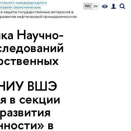
ртамент международного
РУС
EN
словиях экономических
ти защиты государственных интересов в
 развития нефтегазовой промышленности»
ика Научно-
следований
арственных
й НИУ ВШЭ
я в секции
развития
нности» в