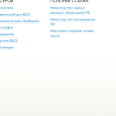
ЕСУРСЫ
ПОЛЕЗНЫЕ ССЫЛКИ
блиотека
Министерство науки и
высшего образования РФ
дательский дом ВШЭ
Министерство просвещения
ижный магазин «БукВышка»
РФ
пография
Массовые открытые онлайн-
диацентр
курсы
рналы ВШЭ
бликации