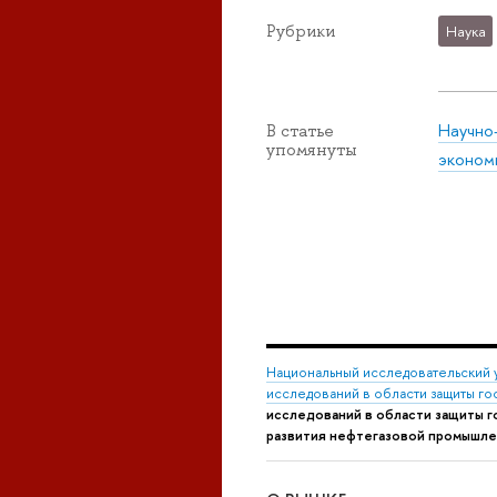
Рубрики
Наука
Научно
В статье
упомянуты
эконом
Национальный исследовательский 
исследований в области защиты го
исследований в области защиты 
развития нефтегазовой промышлен