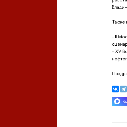
Владим
Также 
- II М
сценар
- XV В
нефтег
Поздра