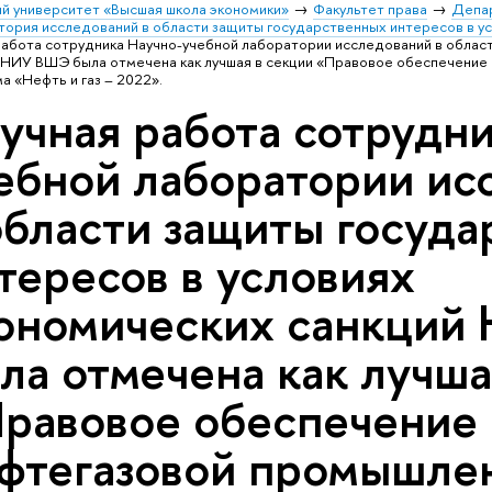
й университет «Высшая школа экономики»
Факультет права
Депа
тория исследований в области защиты государственных интересов в у
работа сотрудника Научно-учебной лаборатории исследований в облас
й НИУ ВШЭ была отмечена как лучшая в секции «Правовое обеспечение
 «Нефть и газ – 2022».
учная работа сотрудн
ебной лаборатории ис
области защиты госуд
тересов в условиях
ономических санкци
ла отмечена как лучша
равовое обеспечение 
фтегазовой промышле