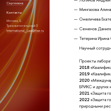
Сергеевна
Мингазова Алина
Контакты
Омеличева Екат
Москва, Б.
Трехсвятительский 3
Семенов Данила
International_Law@hse.ru
Тетерина Ирина
Научный сотрудн
Проекты лабора
2018
«Квалифик
2019
«Квалифик
2020
«Междунар
БРИКС и других 
2021
«Защита г
2022
«Защита г
природными ре