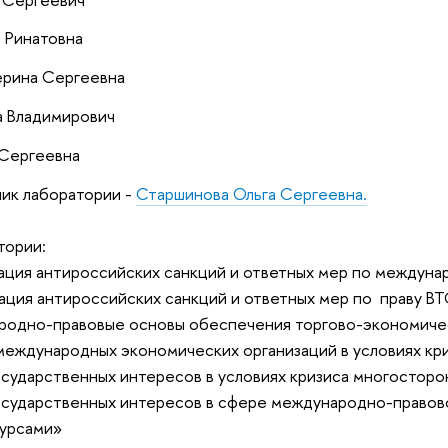
 Ринатовна
ерина Сергеевна
 Владимирович
 Сергеевна
ик лаборатории -
Старшинова Ольга Сергеевна.
тории:
ация антироссийских санкций и ответных мер по междуна
ация антироссийских санкций и ответных мер по праву ВТ
одно-правовые основы обеспечения торгово-экономическ
международных экономических организаций в условиях к
осударственных интересов в условиях кризиса многосто
осударственных интересов в сфере международно-правово
сурсами»