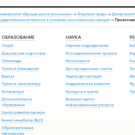
университет «Высшая школа экономики»
→
Факультет права
→
Департамент
сударственных интересов в условиях экономических санкций
→
Проектная
ОБРАЗОВАНИЕ
НАУКА
Р
Лицей
Научные подразделения
Би
Довузовская подготовка
Исследовательские проекты
Из
Олимпиады
Мониторинги
Кн
Прием в бакалавриат
Диссертационные советы
Ти
Вышка+
Защиты диссертаций
Ме
Прием в магистратуру
Академическое развитие
Жу
Аспирантура
Конкурсы и гранты
Пу
Дополнительное
Внешние научно-
образование
информационные ресурсы
Центр развития карьеры
Бизнес-инкубатор ВШЭ
Образовательные
партнерства