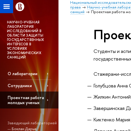
Национальный исследовательски
права
Научно-учебная лабора
санкций
Проектная работа мо
НАУЧНО-УЧЕБНАЯ
ЛАБОРАТОРИЯ
Проек
ИССЛЕДОВАНИЙ В
ОБЛАСТИ ЗАЩИТЫ
ГОСУДАРСТВЕННЫХ
ИНТЕРЕСОВ В
УСЛОВИЯХ
Студенты и асп
ЭКОНОМИЧЕСКИХ
САНКЦИЙ
государственных
Стажерами-иссл
О лаборатории
Голубцова Анна 
Сотрудники
Жилкин Антоний
Проектная работа
молодых ученых
Завершинская Д
Киктенко Мария
Заведующий лабораторией
—
Боклан Дарья
Логинов Андрей