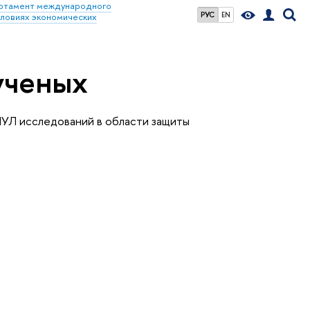
ртамент международного
РУС
EN
словиях экономических
ученых
УЛ исследований в области защиты