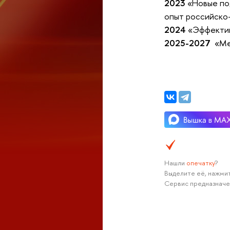
2023
«Новые по
опыт российско-
2024
«Эффектив
2025-2027
«
Ме
Нашли
опечатку
?
Выделите её, нажмит
Сервис предназначе