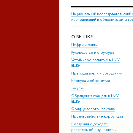
Национальный исследовательский 
исследований в области защиты го
О ВЫШКЕ
Цифры и факты
Руководство и структура
Устойчивое развитие в НИУ
ВШЭ
Преподаватели и сотрудники
Корпуса и общежития
Закупки
Обращения граждан в НИУ
ВШЭ
Фонд целевого капитала
Противодействие коррупции
Сведения о доходах,
расходах, об имуществе и