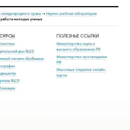
 международного права
→
Научно-учебная лаборатория
 работа молодых ученых
ЕСУРСЫ
ПОЛЕЗНЫЕ ССЫЛКИ
блиотека
Министерство науки и
высшего образования РФ
дательский дом ВШЭ
Министерство просвещения
ижный магазин «БукВышка»
РФ
пография
Массовые открытые онлайн-
диацентр
курсы
рналы ВШЭ
бликации