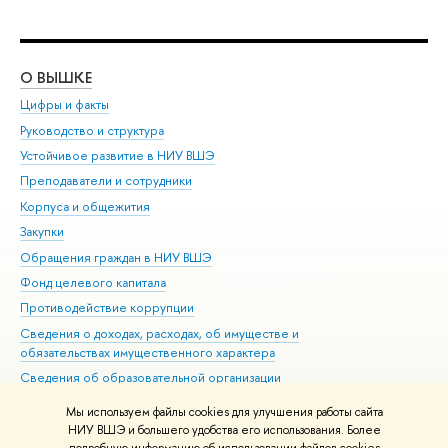
О ВЫШКЕ
ОБ
Цифры и факты
Ли
Руководство и структура
Дов
Устойчивое развитие в НИУ ВШЭ
Ол
Преподаватели и сотрудники
При
Корпуса и общежития
Вы
Закупки
При
Обращения граждан в НИУ ВШЭ
Ас
Фонд целевого капитала
До
Противодействие коррупции
Цен
Сведения о доходах, расходах, об имуществе и
Би
обязательствах имущественного характера
Об
Сведения об образовательной организации
Обр
Людям с ограниченными возможностями здоровья
Мы используем файлы cookies для улучшения работы сайта
Единая платежная страница
НИУ ВШЭ и большего удобства его использования. Более