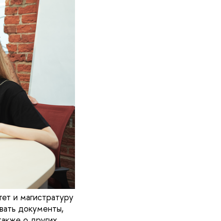
тет и магистратуру
вать документы,
также о других