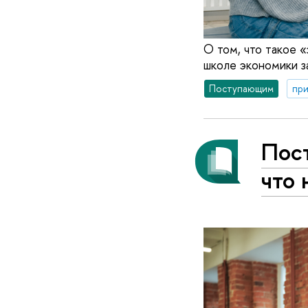
О том, что такое «
школе экономики з
Поступающим
при
Пос
что 