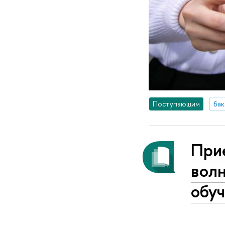
Поступающим
бак
При
волн
обу