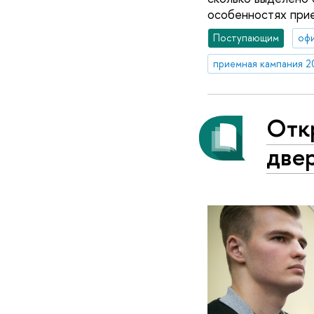
особенностях при
Поступающим
оф
приемная кампания 2
Отк
две