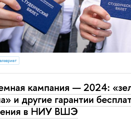
алавриат
емная кампания — 2024: «зе
а» и другие гарантии беспла
чения в НИУ ВШЭ