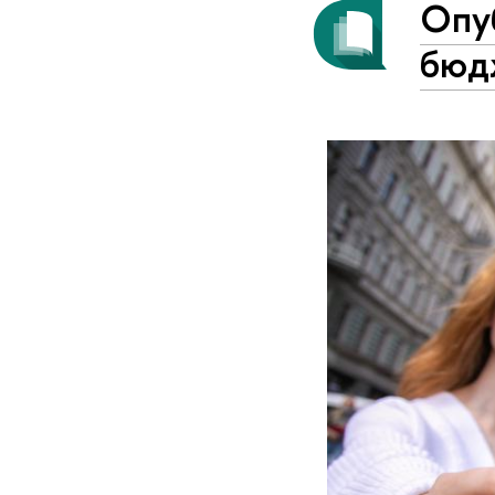
Опу
бюд