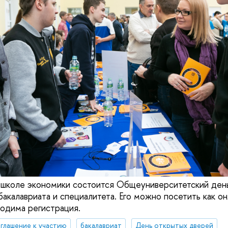
 школе экономики состоится Общеуниверситетский ден
акалавриата и специалитета. Его можно посетить как онл
одима регистрация.
глашение к участию
бакалавриат
День открытых дверей