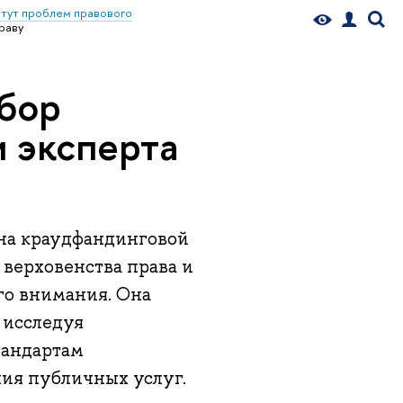
тут проблем правового
раву
сбор
и эксперта
 на краудфандинговой
верховенства права и
ого внимания. Она
 исследуя
тандартам
ния публичных услуг.