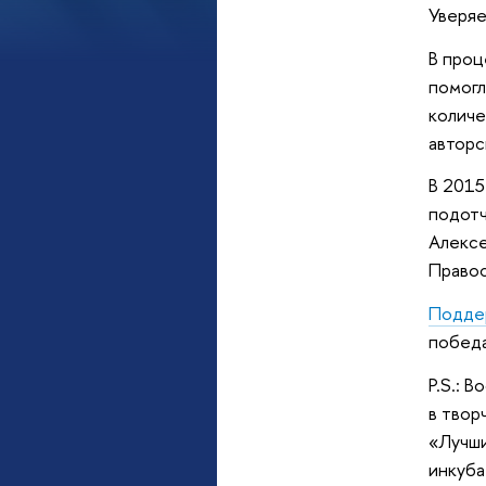
Уверяе
В проц
помогл
количе
авторс
В 2015
подотч
Алексе
Правос
Подде
победа
P.S.: 
в твор
«Лучши
инкуб