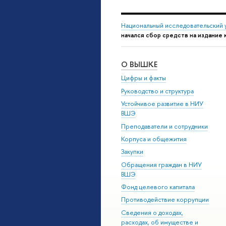
Национальный исследовательский 
начался сбор средств на издание 
О ВЫШКЕ
Цифры и факты
Руководство и структура
Устойчивое развитие в НИУ
ВШЭ
Преподаватели и сотрудники
Корпуса и общежития
Закупки
Обращения граждан в НИУ
ВШЭ
Фонд целевого капитала
Противодействие коррупции
Сведения о доходах,
расходах, об имуществе и