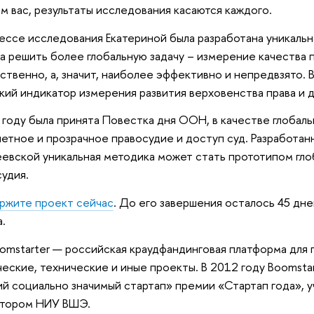
м вас, результаты исследования касаются каждого.
ессе исследования Екатериной была разработана уникальн
а решить более глобальную задачу – измерение качества 
ственно, а, значит, наиболее эффективно и непредвзято. 
кий индикатор измерения развития верховенства права и д
 году была принята Повестка дня ООН, в качестве глобал
етное и прозрачное правосудие и доступ суд. Разработан
евской уникальная методика может стать прототипом гло
удия.
ржите проект сейчас
. До его завершения осталось 45 дн
.
Boomstarter — российская краудфандинговая платформа для
ческие, технические и иные проекты. В 2012 году Boomsta
й социально значимый стартап» премии «Стартап года», 
атором НИУ ВШЭ.