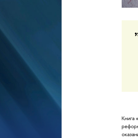
Книга 
реформ
оказан