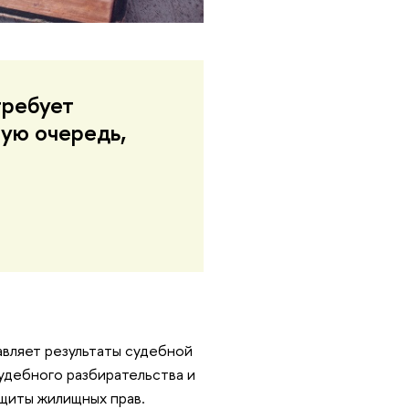
требует
вую очередь,
авляет результаты судебной
судебного разбирательства и
ащиты жилищных прав.