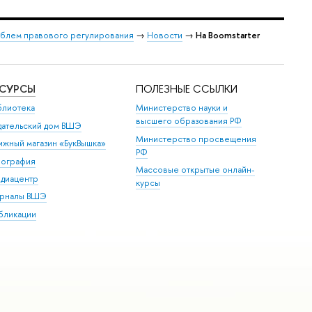
облем правового регулирования
→
Новости
→
На Boomstarter
ЕСУРСЫ
ПОЛЕЗНЫЕ ССЫЛКИ
блиотека
Министерство науки и
высшего образования РФ
дательский дом ВШЭ
Министерство просвещения
ижный магазин «БукВышка»
РФ
пография
Массовые открытые онлайн-
диацентр
курсы
рналы ВШЭ
бликации