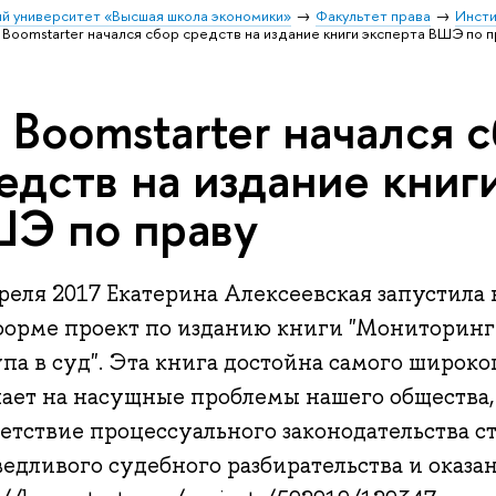
й университет «Высшая школа экономики»
Факультет права
Инсти
 Boomstarter начался сбор средств на издание книги эксперта ВШЭ по п
 Boomstarter начался 
едств на издание книг
Э по праву
преля 2017 Екатерина Алексеевская запустила
форме проект по изданию книги "Мониторинг 
па в суд". Эта книга достойна самого широк
чает на насущные проблемы нашего общества,
ветствие процессуального законодательства с
едливого судебного разбирательства и оказа