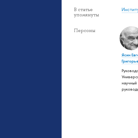
Инстит
В статье
упомянуты
Персоны
Ясин Евг
Григорь
Руковод
Универс
научный
руковод