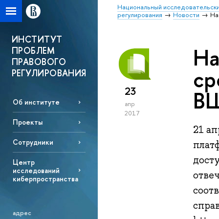
Национальный исследовательски
регулирования
Новости
На
ИНСТИТУТ
На
ПРОБЛЕМ
ПРАВОВОГО
ср
РЕГУЛИРОВАНИЯ
23
ВШ
Об институте
апр
2017
Проекты
21 а
Сотрудники
плат
досту
Центр
исследований
отве
киберпространства
соот
справ
адрес