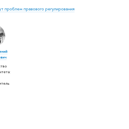
ут проблем правового регулирования
ений
евич
ство
итета:
итель