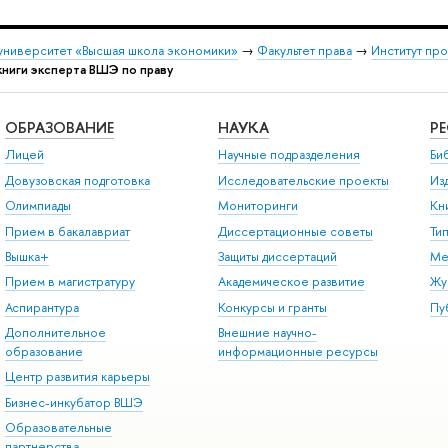
университет «Высшая школа экономики»
→
Факультет права
→
Институт пр
книги эксперта ВШЭ по праву
ОБРАЗОВАНИЕ
НАУКА
Р
Лицей
Научные подразделения
Би
Довузовская подготовка
Исследовательские проекты
Из
Олимпиады
Мониторинги
Кн
Прием в бакалавриат
Диссертационные советы
Ти
Вышка+
Защиты диссертаций
Ме
Прием в магистратуру
Академическое развитие
Жу
Аспирантура
Конкурсы и гранты
Пу
Дополнительное
Внешние научно-
образование
информационные ресурсы
Центр развития карьеры
Бизнес-инкубатор ВШЭ
Образовательные
партнерства