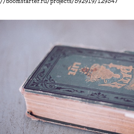
://boomstarter.ru/projects/592919/129347