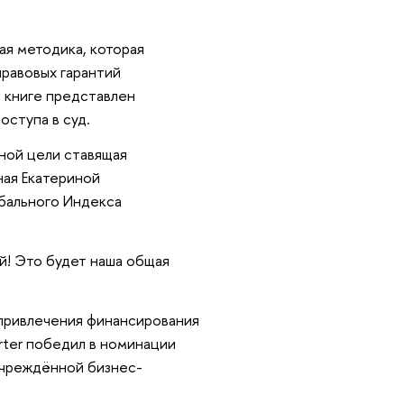
ая методика, которая
правовых гарантий
В книге представлен
оступа в суд.
ьной цели ставящая
ная Екатериной
бального Индекса
ей! Это будет наша общая
 привлечения финансирования
rter победил в номинации
учреждённой бизнес-