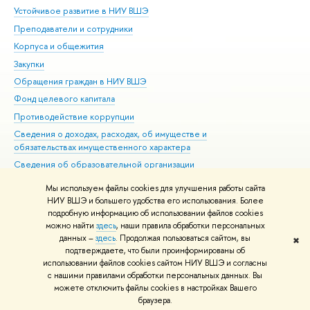
Устойчивое развитие в НИУ ВШЭ
Ол
Преподаватели и сотрудники
При
Корпуса и общежития
Вы
Закупки
При
Обращения граждан в НИУ ВШЭ
Ас
Фонд целевого капитала
До
Противодействие коррупции
Цен
Сведения о доходах, расходах, об имуществе и
Би
обязательствах имущественного характера
Об
Сведения об образовательной организации
Обр
Людям с ограниченными возможностями здоровья
Мы используем файлы cookies для улучшения работы сайта
Единая платежная страница
НИУ ВШЭ и большего удобства его использования. Более
подробную информацию об использовании файлов cookies
Работа в Вышке
можно найти
здесь
, наши правила обработки персональных
данных –
здесь
. Продолжая пользоваться сайтом, вы
✖
Редактору
подтверждаете, что были проинформированы об
© НИУ ВШЭ 1993–2026
Адреса и контакты
Условия использования
использовании файлов cookies сайтом НИУ ВШЭ и согласны
с нашими правилами обработки персональных данных. Вы
материалов
Политика конфиденциальности
Карта сайта
можете отключить файлы cookies в настройках Вашего
Шрифты HSE Sans и HSE Slab разработаны в
Школе дизайна НИУ ВШЭ
браузера.