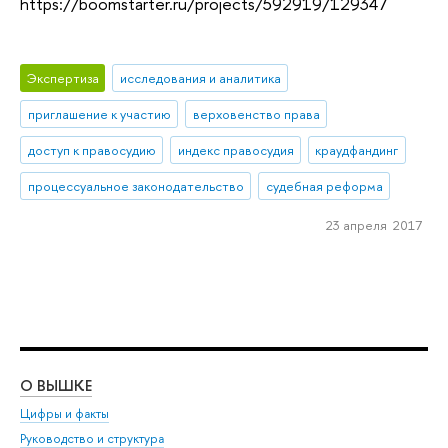
https://boomstarter.ru/projects/592919/129347
Экспертиза
исследования и аналитика
приглашение к участию
верховенство права
доступ к правосудию
индекс правосудия
краудфандинг
процессуальное законодательство
судебная реформа
23 апреля 2017
О ВЫШКЕ
ОБ
Цифры и факты
Ли
Руководство и структура
Дов