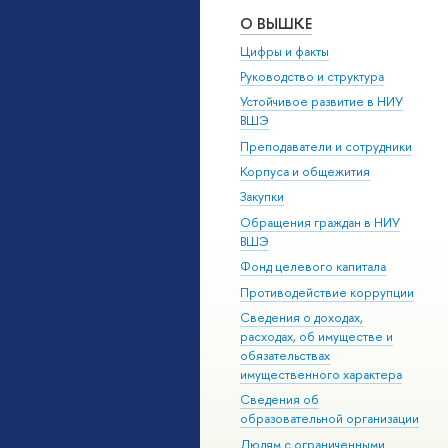
О ВЫШКЕ
Цифры и факты
Руководство и структура
Устойчивое развитие в НИУ
ВШЭ
Преподаватели и сотрудники
Корпуса и общежития
Закупки
Обращения граждан в НИУ
ВШЭ
Фонд целевого капитала
Противодействие коррупции
Сведения о доходах,
расходах, об имуществе и
обязательствах
имущественного характера
Сведения об
образовательной организации
Людям с ограниченными