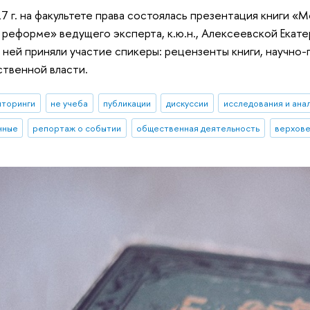
7 г. на факультете права состоялась презентация книги «М
 реформе» ведущего эксперта, к.ю.н., Алексеевской Екат
 В ней приняли участие спикеры: рецензенты книги, научн
ственной власти.
иторинги
не учеба
публикации
дискуссии
исследования и ана
нные
репортаж о событии
общественная деятельность
верхове