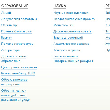
ОБРАЗОВАНИЕ
НАУКА
Р
Лицей
Научные подразделения
Би
Довузовская подготовка
Исследовательские проекты
Из
Олимпиады
Мониторинги
Кн
Прием в бакалавриат
Диссертационные советы
Ти
Вышка+
Защиты диссертаций
Ме
Прием в магистратуру
Академическое развитие
Жу
Аспирантура
Конкурсы и гранты
Пу
Дополнительное
Внешние научно-
образование
информационные ресурсы
Центр развития карьеры
Бизнес-инкубатор ВШЭ
Образовательные
партнерства
Обратная связь и
взаимодействие с
получателями услуг