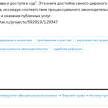
ава и доступа в суд". Эта книга достойна самого широког
, исследуя соответствие процессуального законодатель
и оказания публичных услуг.
rter.ru/projects/592919/129347
едования и аналитика
приглашение к участию
верховенство права
оцессуальное законодательство
судебная реформа
университет «Высшая школа экономики»
→
Факультет права
→
Институт пр