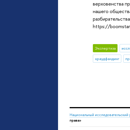
верховенства пр
нашего общества
разбирательства 
https://boomsta
Экспертиза
иссл
краудфандинг
пр
Национальный исследовательский 
права»