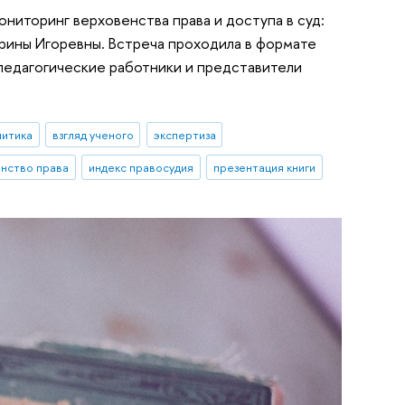
ониторинг верховенства права и доступа в суд:
ерины Игоревны. Встреча проходила в формате
о-педагогические работники и представители
литика
взгляд ученого
экспертиза
нство права
индекс правосудия
презентация книги