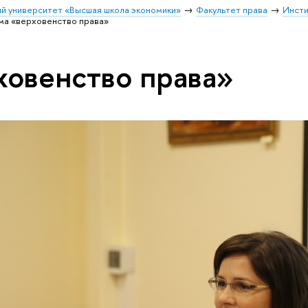
й университет «Высшая школа экономики»
Факультет права
Инсти
ма «верховенство права»
ховенство права»