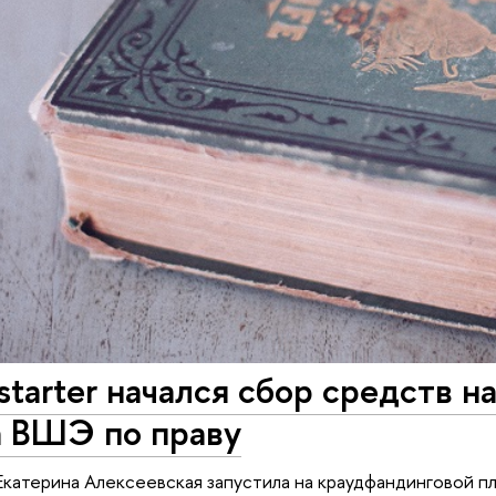
tarter начался сбор средств н
а ВШЭ по праву
Екатерина Алексеевская запустила на краудфандинговой п