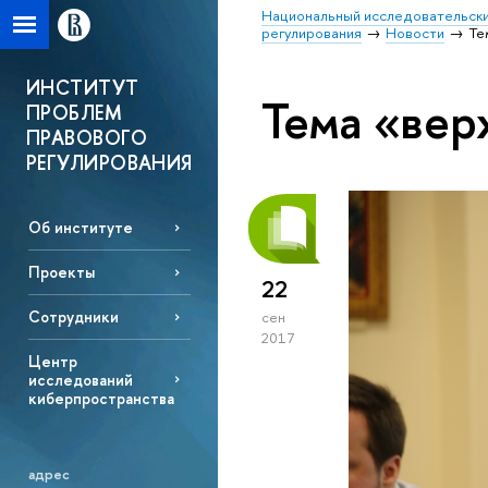
Национальный исследовательски
регулирования
Новости
Те
ИНСТИТУТ
Тема «вер
ПРОБЛЕМ
ПРАВОВОГО
РЕГУЛИРОВАНИЯ
Об институте
Проекты
22
Сотрудники
сен
2017
Центр
исследований
киберпространства
адрес