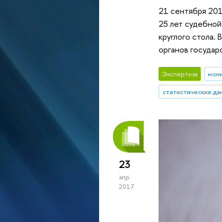
21 сентября 201
25 лет судебной
круглого стола.
органов государ
Экспертиза
мон
статистические да
23
апр
2017