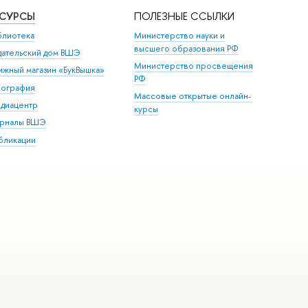
ЕСУРСЫ
ПОЛЕЗНЫЕ ССЫЛКИ
блиотека
Министерство науки и
высшего образования РФ
дательский дом ВШЭ
Министерство просвещения
ижный магазин «БукВышка»
РФ
пография
Массовые открытые онлайн-
диацентр
курсы
рналы ВШЭ
бликации