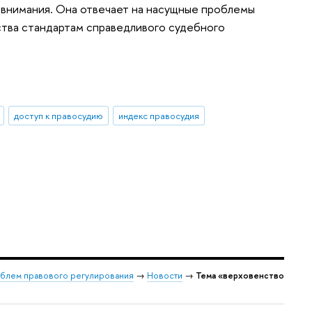
о внимания. Она отвечает на насущные проблемы
ства стандартам справедливого судебного
доступ к правосудию
индекс правосудия
облем правового регулирования
→
Новости
→
Тема «верховенство