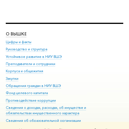
О ВЫШКЕ
ОБ
Цифры и факты
Ли
Руководство и структура
Дов
Устойчивое развитие в НИУ ВШЭ
Ол
Преподаватели и сотрудники
При
Корпуса и общежития
Вы
Закупки
При
Обращения граждан в НИУ ВШЭ
Ас
Фонд целевого капитала
До
Противодействие коррупции
Цен
Сведения о доходах, расходах, об имуществе и
Би
обязательствах имущественного характера
Об
Сведения об образовательной организации
Обр
Людям с ограниченными возможностями здоровья