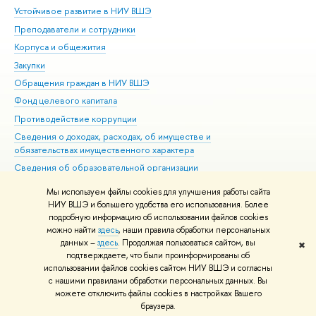
Устойчивое развитие в НИУ ВШЭ
Ол
Преподаватели и сотрудники
При
Корпуса и общежития
Вы
Закупки
При
Обращения граждан в НИУ ВШЭ
Ас
Фонд целевого капитала
До
Противодействие коррупции
Цен
Сведения о доходах, расходах, об имуществе и
Би
обязательствах имущественного характера
Об
Сведения об образовательной организации
Обр
Людям с ограниченными возможностями здоровья
Мы используем файлы cookies для улучшения работы сайта
Единая платежная страница
НИУ ВШЭ и большего удобства его использования. Более
подробную информацию об использовании файлов cookies
Работа в Вышке
можно найти
здесь
, наши правила обработки персональных
данных –
здесь
. Продолжая пользоваться сайтом, вы
✖
Редактору
подтверждаете, что были проинформированы об
© НИУ ВШЭ 1993–2026
Адреса и контакты
Условия использования
использовании файлов cookies сайтом НИУ ВШЭ и согласны
с нашими правилами обработки персональных данных. Вы
материалов
Политика конфиденциальности
Карта сайта
можете отключить файлы cookies в настройках Вашего
Шрифты HSE Sans и HSE Slab разработаны в
Школе дизайна НИУ ВШЭ
браузера.