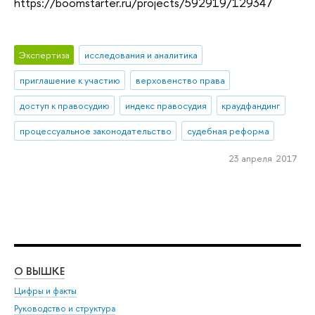
https://boomstarter.ru/projects/592919/129347
Экспертиза
исследования и аналитика
приглашение к участию
верховенство права
доступ к правосудию
индекс правосудия
краудфандинг
процессуальное законодательство
судебная реформа
23 апреля 2017
О ВЫШКЕ
ОБ
Цифры и факты
Ли
Руководство и структура
Дов