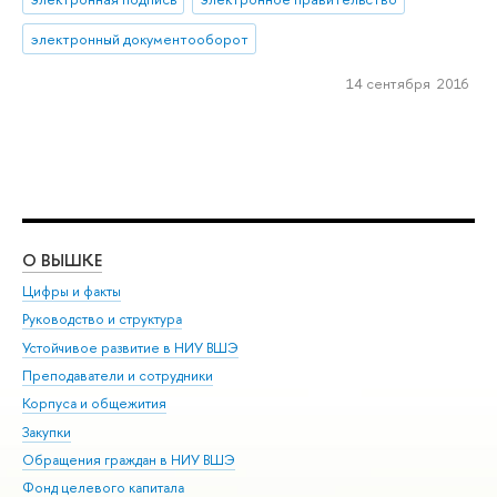
электронный документооборот
14 сентября 2016
О ВЫШКЕ
ОБ
Цифры и факты
Ли
Руководство и структура
Дов
Устойчивое развитие в НИУ ВШЭ
Ол
Преподаватели и сотрудники
При
Корпуса и общежития
Вы
Закупки
При
Обращения граждан в НИУ ВШЭ
Ас
Фонд целевого капитала
До