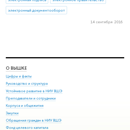
электронный документооборот
14 сентября 2016
О ВЫШКЕ
ОБ
Цифры и факты
Ли
Руководство и структура
Дов
Устойчивое развитие в НИУ ВШЭ
Ол
Преподаватели и сотрудники
При
Корпуса и общежития
Вы
Закупки
При
Обращения граждан в НИУ ВШЭ
Ас
Фонд целевого капитала
До