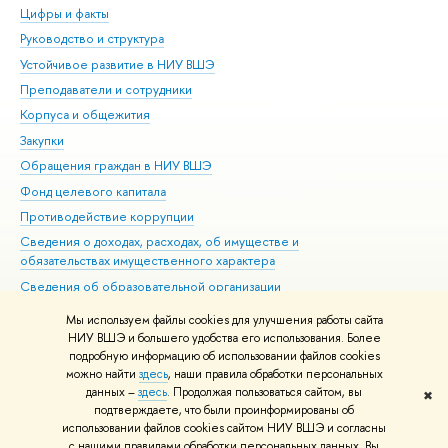
Цифры и факты
Ли
Руководство и структура
Дов
Устойчивое развитие в НИУ ВШЭ
Ол
Преподаватели и сотрудники
При
Корпуса и общежития
Вы
Закупки
При
Обращения граждан в НИУ ВШЭ
Ас
Фонд целевого капитала
До
Противодействие коррупции
Цен
Сведения о доходах, расходах, об имуществе и
Би
обязательствах имущественного характера
Об
Сведения об образовательной организации
Обр
Людям с ограниченными возможностями здоровья
Мы используем файлы cookies для улучшения работы сайта
Единая платежная страница
НИУ ВШЭ и большего удобства его использования. Более
подробную информацию об использовании файлов cookies
Работа в Вышке
можно найти
здесь
, наши правила обработки персональных
данных –
здесь
. Продолжая пользоваться сайтом, вы
✖
Редактору
подтверждаете, что были проинформированы об
© НИУ ВШЭ 1993–2026
Адреса и контакты
Условия использования
использовании файлов cookies сайтом НИУ ВШЭ и согласны
с нашими правилами обработки персональных данных. Вы
материалов
Политика конфиденциальности
Карта сайта