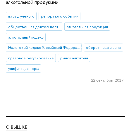
алкогольной продукции.
взгляд ученого
репортаж о событии
общественная деятельность
алкогольная продукция
алкогольный кодекс
Налоговый кодекс Российской Федерации
оборот пива и вина
правовое регулирование
рынок алкоголя
унификация норм
22 сентября 2017
О ВЫШКЕ
ОБ