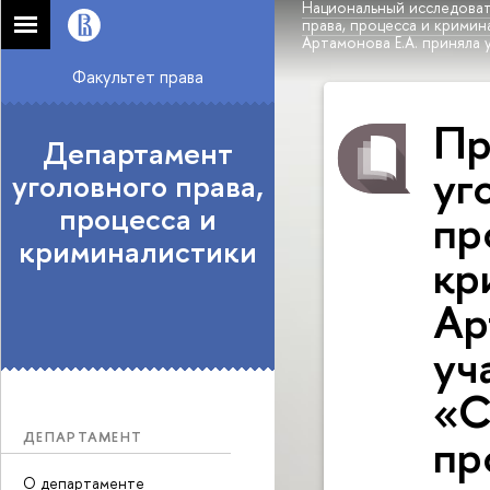
Национальный исследоват
права, процесса и кримин
Артамонова Е.А. приняла 
Факультет права
Пр
Департамент
уг
уголовного права,
процесса и
пр
криминалистики
кр
Ар
уч
«С
пр
ДЕПАРТАМЕНТ
О департаменте