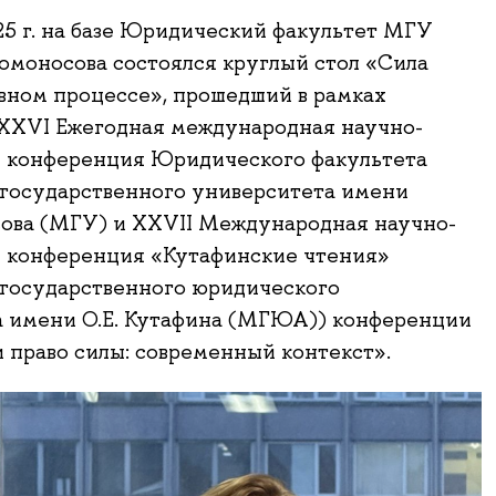
25 г. на базе Юридический факультет МГУ
омоносова состоялся круглый стол «Сила
овном процессе», прошедший в рамках
(XXVI Ежегодная международная научно-
я конференция Юридического факультета
государственного университета имени
ова (МГУ) и XXVII Международная научно-
я конференция «Кутафинские чтения»
 государственного юридического
а имени О.Е. Кутафина (МГЮА)) конференции
и право силы: современный контекст».