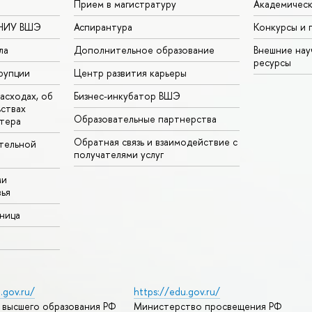
Прием в магистратуру
Академическ
 НИУ ВШЭ
Аспирантура
Конкурсы и 
ла
Дополнительное образование
Внешние на
ресурсы
рупции
Центр развития карьеры
асходах, об
Бизнес-инкубатор ВШЭ
ьствах
Образовательные партнерства
тера
Обратная связь и взаимодействие с
тельной
получателями услуг
ми
ья
аница
.gov.ru/
https://edu.gov.ru/
 высшего образования РФ
Министерство просвещения РФ