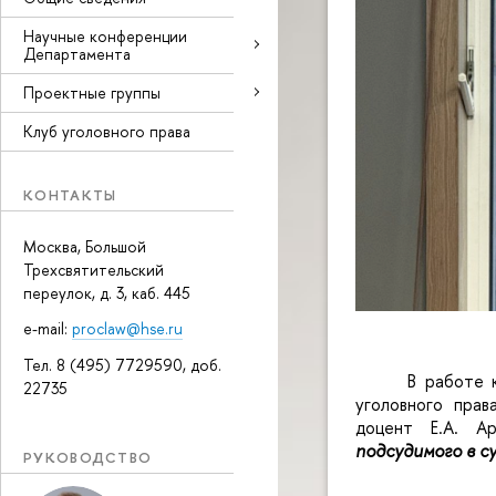
Научные конференции
Департамента
Проектные группы
Клуб уголовного права
КОНТАКТЫ
Москва, Большой
Трехсвятительский
переулок, д. 3, каб. 445
e-mail:
proclaw@hse.ru
Тел. 8 (495) 7729590, доб.
В работе 
22735
уголовного прав
доцент Е.А. А
подсудимого в с
РУКОВОДСТВО