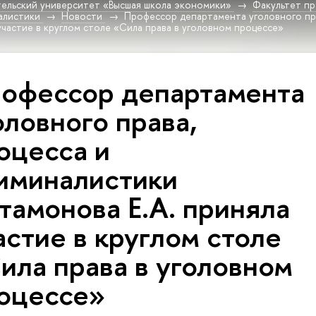
ельский университет «Высшая школа экономики»
Факультет пр
алистики
Новости
Профессор департамента уголовного пра
участие в круглом столе «Сила права в уголовном процессе»
офессор департамента
оловного права,
оцесса и
иминалистики
тамонова Е.А. приняла
астие в круглом столе
ила права в уголовном
оцессе»