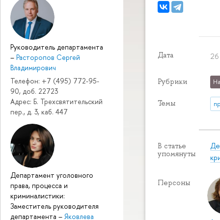
Руководитель департамента
Дата
26
–
Расторопов Сергей
Владимирович
Телефон: +7 (495) 772-95-
Рубрики
На
90, доб. 22723
Адрес: Б. Трехсвятительский
Темы
п
пер., д. 3, каб. 447
Де
В статье
упомянуты
кр
Департамент уголовного
Персоны
права, процесса и
криминалистики:
Заместитель руководителя
департамента
–
Яковлева