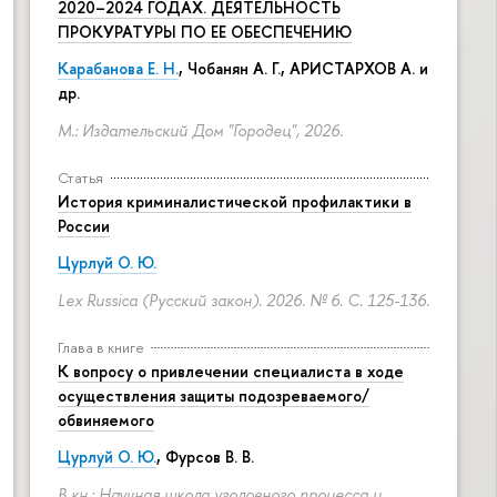
2020–2024 ГОДАХ. ДЕЯТЕЛЬНОСТЬ
ПРОКУРАТУРЫ ПО ЕЕ ОБЕСПЕЧЕНИЮ
Карабанова Е. Н.
, Чобанян А. Г., АРИСТАРХОВ А. и
др.
М.: Издательский Дом "Городец", 2026.
Статья
История криминалистической профилактики в
России
Цурлуй О. Ю.
Lex Russica (Русский закон). 2026. № 6.
С. 125-136.
Глава в книге
К вопросу о привлечении специалиста в ходе
осуществления защиты подозреваемого/
обвиняемого
Цурлуй О. Ю.
, Фурсов В. В.
В кн.: Научная школа уголовного процесса и