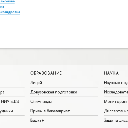
тамонова
ена
ександровна
ОБРАЗОВАНИЕ
НАУКА
Лицей
Научные под
ура
Довузовская подготовка
Исследовате
в НИУ ВШЭ
Олимпиады
Мониторинг
удники
Прием в бакалавриат
Диссертаци
Вышка+
Защиты дисс