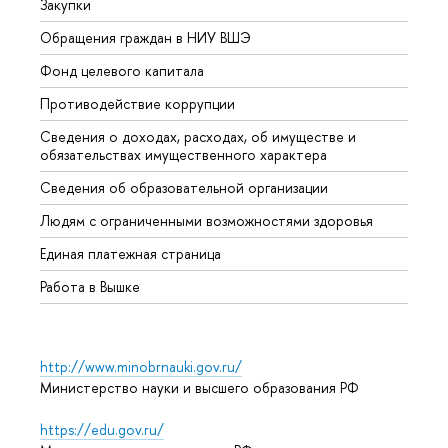
Закупки
Прием
Обращения граждан в НИУ ВШЭ
Аспир
Фонд целевого капитала
Допол
Противодействие коррупции
Центр
Сведения о доходах, расходах, об имуществе и
Бизне
обязательствах имущественного характера
Образ
Сведения об образовательной организации
Обрат
Людям с ограниченными возможностями здоровья
Единая платежная страница
Работа в Вышке
http://www.minobrnauki.gov.ru/
Министерство науки и высшего образования РФ
https://edu.gov.ru/