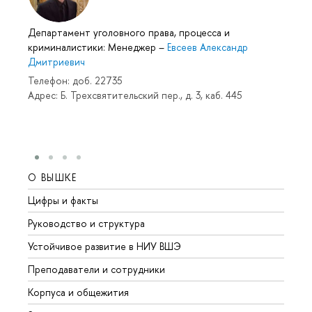
Департамент уголовного права, процесса и
криминалистики: Менеджер
–
Евсеев Александр
Дмитриевич
Телефон: доб. 22735
Адрес: Б. Трехсвятительский пер., д. 3, каб. 445
О ВЫШКЕ
ОБР
Цифры и факты
Лице
Руководство и структура
Довуз
Устойчивое развитие в НИУ ВШЭ
Олим
Преподаватели и сотрудники
Прием
Корпуса и общежития
Вышк