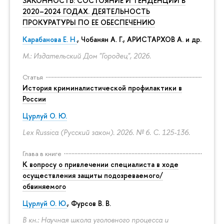
ЗАКОННОСТЬ: СОСТОЯНИЕ И ТЕНДЕНЦИИ В
2020–2024 ГОДАХ. ДЕЯТЕЛЬНОСТЬ
ПРОКУРАТУРЫ ПО ЕЕ ОБЕСПЕЧЕНИЮ
Карабанова Е. Н.
, Чобанян А. Г., АРИСТАРХОВ А. и др.
М.: Издательский Дом "Городец", 2026.
Статья
История криминалистической профилактики в
России
Цурлуй О. Ю.
Lex Russica (Русский закон). 2026. № 6.
С. 125-136.
Глава в книге
К вопросу о привлечении специалиста в ходе
осуществления защиты подозреваемого/
обвиняемого
Цурлуй О. Ю.
, Фурсов В. В.
В кн.: Научная школа уголовного процесса и