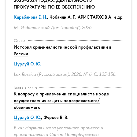
2020–2024 ГОДАХ. ДЕЯТЕЛЬНОСТЬ
ПРОКУРАТУРЫ ПО ЕЕ ОБЕСПЕЧЕНИЮ
Карабанова Е. Н.
, Чобанян А. Г., АРИСТАРХОВ А. и др.
М.: Издательский Дом "Городец", 2026.
Статья
История криминалистической профилактики в
России
Цурлуй О. Ю.
Lex Russica (Русский закон). 2026. № 6.
С. 125-136.
Глава в книге
К вопросу о привлечении специалиста в ходе
осуществления защиты подозреваемого/
обвиняемого
Цурлуй О. Ю.
, Фурсов В. В.
В кн.: Научная школа уголовного процесса и
криминалистики Санкт-Петербургского