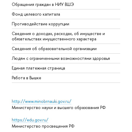
Обращения граждан в НИУ ВШЭ
Аспир
Фонд целевого капитала
Допол
Противодействие коррупции
Центр
Сведения о доходах, расходах, об имуществе и
Бизне
обязательствах имущественного характера
Образ
Сведения об образовательной организации
Обрат
Людям с ограниченными возможностями здоровья
Единая платежная страница
Работа в Вышке
http://www.minobrnauki.gov.ru/
Министерство науки и высшего образования РФ
https://edu.gov.ru/
Министерство просвещения РФ