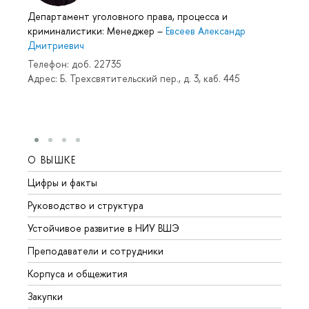
Департамент уголовного права, процесса и
криминалистики: Менеджер
–
Евсеев Александр
Дмитриевич
Телефон: доб. 22735
Адрес: Б. Трехсвятительский пер., д. 3, каб. 445
О ВЫШКЕ
ОБР
Цифры и факты
Лице
Руководство и структура
Довуз
Устойчивое развитие в НИУ ВШЭ
Олим
Преподаватели и сотрудники
Прием
Корпуса и общежития
Вышк
Закупки
Прием