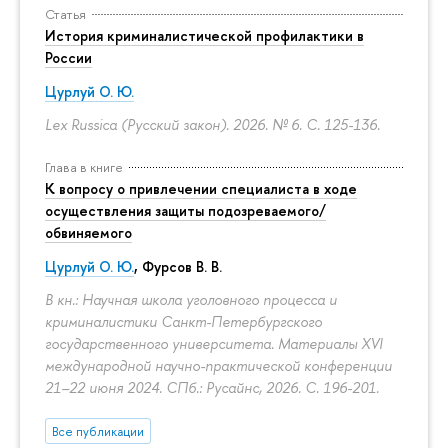
Статья
История криминалистической профилактики в
России
Цурлуй О. Ю.
Lex Russica (Русский закон). 2026. № 6.
С. 125-136.
Глава в книге
К вопросу о привлечении специалиста в ходе
осуществления защиты подозреваемого/
обвиняемого
Цурлуй О. Ю.
, Фурсов В. В.
В кн.: Научная школа уголовного процесса и
криминалистики Санкт-Петербургского
государственного университета. Материалы XVI
международной научно-практической конференции
21–22 июня 2024. СПб.: Русайнс, 2026.
С. 196-201.
Все публикации