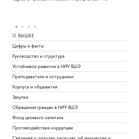
О ВЫШКЕ
ОБР
Цифры и факты
Лице
Руководство и структура
Довуз
Устойчивое развитие в НИУ ВШЭ
Олим
Преподаватели и сотрудники
Прием
Корпуса и общежития
Вышк
Закупки
Прием
Обращения граждан в НИУ ВШЭ
Аспир
Фонд целевого капитала
Допол
Противодействие коррупции
Центр
Сведения о доходах, расходах, об имуществе и
Бизне