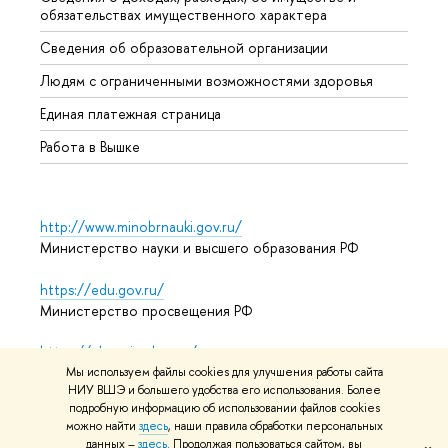
обязательствах имущественного характера
Образ
Сведения об образовательной организации
Обрат
Людям с ограниченными возможностями здоровья
Единая платежная страница
Работа в Вышке
http://www.minobrnauki.gov.ru/
Министерство науки и высшего образования РФ
https://edu.gov.ru/
Министерство просвещения РФ
https://elearning.hse.ru/mooc
Массовые открытые онлайн-курсы
Мы используем файлы cookies для улучшения работы сайта
НИУ ВШЭ и большего удобства его использования. Более
подробную информацию об использовании файлов cookies
можно найти
здесь
, наши правила обработки персональных
данных –
здесь
. Продолжая пользоваться сайтом, вы
© НИУ ВШЭ 1993–2026
Адреса и контакты
Условия