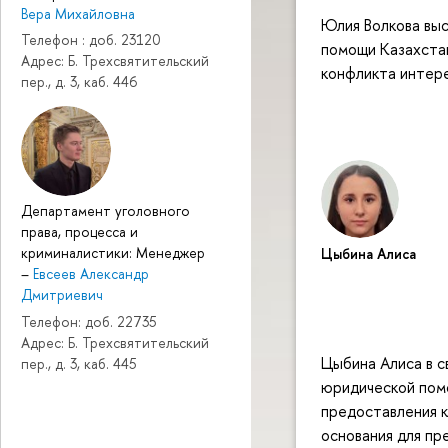
Вера Михайловна
Юлия Волкова выс
Телефон : доб. 23120
помощи Казахстан
Адрес: Б. Трехсвятительский
конфликта интере
пер., д. 3, каб. 446
Департамент уголовного
права, процесса и
криминалистики: Менеджер
Цыбина Алиса
–
Евсеев Александр
Дмитриевич
Телефон: доб. 22735
Адрес: Б. Трехсвятительский
Цыбина Алиса в с
пер., д. 3, каб. 445
юридической помо
предоставления к
основания для п