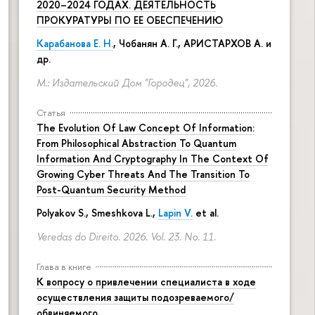
2020–2024 ГОДАХ. ДЕЯТЕЛЬНОСТЬ
ПРОКУРАТУРЫ ПО ЕЕ ОБЕСПЕЧЕНИЮ
Карабанова Е. Н.
, Чобанян А. Г., АРИСТАРХОВ А. и
др.
М.: Издательский Дом "Городец", 2026.
Статья
The Evolution Of Law Concept Of Information:
From Philosophical Abstraction To Quantum
Information And Cryptography In The Context Of
Growing Cyber Threats And The Transition To
Post-Quantum Security Method
Polyakov S., Smeshkova L.,
Lapin V.
et al.
Veredas do Direito. 2026. Vol. 23. No. 11.
Глава в книге
К вопросу о привлечении специалиста в ходе
осуществления защиты подозреваемого/
обвиняемого