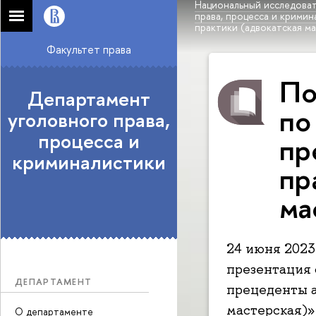
Национальный исследоват
права, процесса и кримин
практики (адвокатская м
Факультет права
По
Департамент
по
уголовного права,
процесса и
пр
криминалистики
пр
ма
24 июня 2023
презентация 
ДЕПАРТАМЕНТ
прецеденты а
мастерская)»
О департаменте