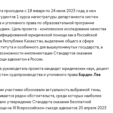
а проходила с 18 января по 24 июня 2023 года, в нем
студентов 1 курса магистратуры департамента систем
 и уголовного права по образовательной программе
дии». Цель проекта - комплексное исследование качества
ифицированной юридической помощи как в Российской
 в Республике Казахстан, выделение общего в сфере
титута и особенного для вышеупомянутых государств, а
 возможности имплементации Стандартов оказания
щи адвокатом в России.
 руководитель проекта кандидат юридических наук, доцент
стем судопроизводства и уголовного права
Бардин Лев
ии участники обосновали актуальность выбранной темы,
ивается рядом обстоятельств, среди которых наиболее
ало утверждение Стандарта оказания бесплатной
щи на XI Всероссийском съезде адвокатов 20 апреля 2023