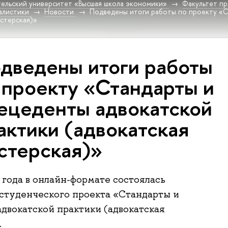
ельский университет «Высшая школа экономики»
Факультет пр
алистики
Новости
Подведены итоги работы по проекту «С
астерская)»
дведены итоги работы
 проекту «Стандарты и
ецеденты адвокатской
актики (адвокатская
стерская)»
 года в онлайн-формате состоялась
студенческого проекта «Стандарты и
двокатской практики (адвокатская
.