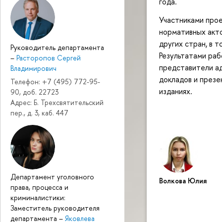
года.
Участниками прое
нормативных акто
других стран, в 
Руководитель департамента
Результатами ра
–
Расторопов Сергей
представители а
Владимирович
докладов и презе
Телефон: +7 (495) 772-95-
изданиях.
90, доб. 22723
Адрес: Б. Трехсвятительский
пер., д. 3, каб. 447
Департамент уголовного
Волкова Юлия
права, процесса и
криминалистики:
Заместитель руководителя
департамента
–
Яковлева