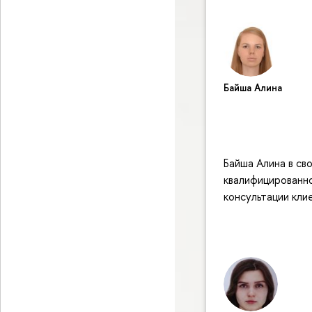
Байша Алина
Байша Алина в св
квалифицированно
консультации кли