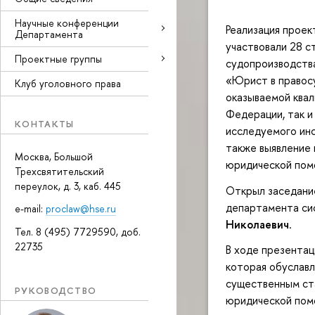
Научные конференции
Реализация проект
Департамента
участвовали 28 
Проектные группы
судопроизводства
«Юрист в правосу
Клуб уголовного права
оказываемой квал
Федерации, так и
КОНТАКТЫ
исследуемого инс
также выявление
Москва, Большой
юридической помо
Трехсвятительский
переулок, д. 3, каб. 445
Открыл заседание
департамента си
e-mail:
proclaw@hse.ru
Николаевич
.
Тел. 8 (495) 7729590, доб.
22735
В ходе презентац
которая обуславл
существенным ст
РУКОВОДСТВО
юридической помо