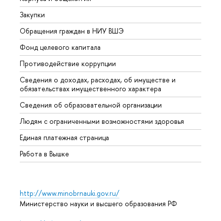
Закупки
Прием
Обращения граждан в НИУ ВШЭ
Аспир
Фонд целевого капитала
Допол
Противодействие коррупции
Центр
Сведения о доходах, расходах, об имуществе и
Бизне
обязательствах имущественного характера
Образ
Сведения об образовательной организации
Обрат
Людям с ограниченными возможностями здоровья
Единая платежная страница
Работа в Вышке
http://www.minobrnauki.gov.ru/
Министерство науки и высшего образования РФ