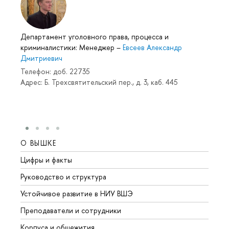
Департамент уголовного права, процесса и
криминалистики: Менеджер
–
Евсеев Александр
Дмитриевич
Телефон: доб. 22735
Адрес: Б. Трехсвятительский пер., д. 3, каб. 445
О ВЫШКЕ
ОБР
Цифры и факты
Лице
Руководство и структура
Довуз
Устойчивое развитие в НИУ ВШЭ
Олим
Преподаватели и сотрудники
Прием
Корпуса и общежития
Вышк