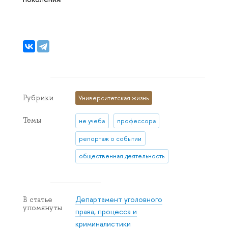
Рубрики
Университетская жизнь
Темы
не учеба
профессора
репортаж о событии
общественная деятельность
Департамент уголовного
В статье
упомянуты
права, процесса и
криминалистики