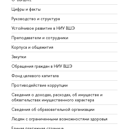
Цифры и факты
Лице
Руководство и структура
Довуз
Устойчивое развитие в НИУ ВШЭ
Олим
Преподаватели и сотрудники
Прием
Корпуса и общежития
Вышк
Закупки
Прием
Обращения граждан в НИУ ВШЭ
Аспир
Фонд целевого капитала
Допол
Противодействие коррупции
Центр
Сведения о доходах, расходах, об имуществе и
Бизне
обязательствах имущественного характера
Образ
Сведения об образовательной организации
Обрат
Людям с ограниченными возможностями здоровья
Единая платежная страница