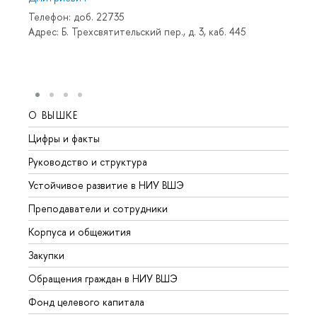
Телефон: доб. 22735
Адрес: Б. Трехсвятительский пер., д. 3, каб. 445
О ВЫШКЕ
ОБР
Цифры и факты
Лице
Руководство и структура
Довуз
Устойчивое развитие в НИУ ВШЭ
Олим
Преподаватели и сотрудники
Прием
Корпуса и общежития
Вышк
Закупки
Прием
Обращения граждан в НИУ ВШЭ
Аспир
Фонд целевого капитала
Допол