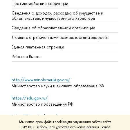
Противодействие коррупции
Центр
Сведения о доходах, расходах, об имуществе и
Бизне
обязательствах имущественного характера
Образ
Сведения об образовательной организации
Обрат
Людям с ограниченными возможностями здоровья
Единая платежная страница
Работа в Вышке
http://www.minobrnauki.gov.ru/
Министерство науки и высшего образования РФ
https://edu.gov.ru/
Министерство просвещения РФ
https://elearning.hse.ru/mooc
Массовые открытые онлайн-курсы
Мы используем файлы cookies для улучшения работы сайта
НИУ ВШЭ и большего удобства его использования. Более