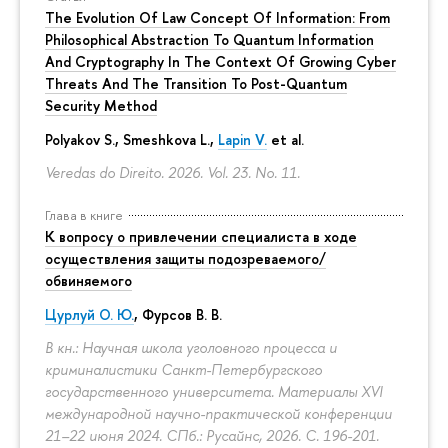
The Evolution Of Law Concept Of Information: From
Philosophical Abstraction To Quantum Information
And Cryptography In The Context Of Growing Cyber
Threats And The Transition To Post-Quantum
Security Method
Polyakov S., Smeshkova L.,
Lapin V.
et al.
Veredas do Direito. 2026. Vol. 23. No. 11.
Глава в книге
К вопросу о привлечении специалиста в ходе
осуществления защиты подозреваемого/
обвиняемого
Цурлуй О. Ю.
, Фурсов В. В.
В кн.: Научная школа уголовного процесса и
криминалистики Санкт-Петербургского
государственного университета. Материалы XVI
международной научно-практической конференции
21–22 июня 2024. СПб.: Русайнс, 2026.
С. 196-201.