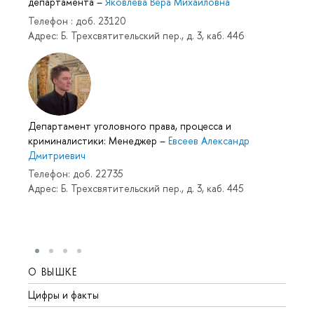
департамента
–
Яковлева Вера Михайловна
Телефон : доб. 23120
Адрес: Б. Трехсвятительский пер., д. 3, каб. 446
Департамент уголовного права, процесса и
криминалистики: Менеджер
–
Евсеев Александр
Дмитриевич
Телефон: доб. 22735
Адрес: Б. Трехсвятительский пер., д. 3, каб. 445
О ВЫШКЕ
ОБР
Цифры и факты
Лице