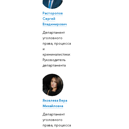
Расторопов
Сергей
Владимирович
Департамент
уголовного
права, процесса
и
криминалистики:
Руководитель
департамента
Яковлева Вера
Михайловна
Департамент
уголовного
права, процесса