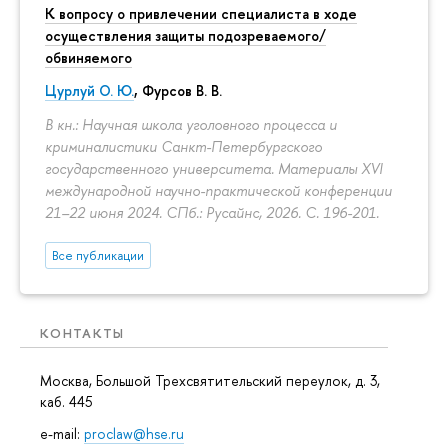
К вопросу о привлечении специалиста в ходе
осуществления защиты подозреваемого/
обвиняемого
Цурлуй О. Ю.
, Фурсов В. В.
В кн.: Научная школа уголовного процесса и
криминалистики Санкт-Петербургского
государственного университета. Материалы XVI
международной научно-практической конференции
21–22 июня 2024. СПб.: Русайнс, 2026.
С. 196-201.
Все публикации
КОНТАКТЫ
Москва, Большой Трехсвятительский переулок, д. 3,
каб. 445
e-mail:
proclaw@hse.ru