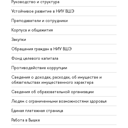
Руководство и структура
Довуз
Устойчивое развитие в НИУ ВШЭ
Олим
Преподаватели и сотрудники
Прием
Корпуса и общежития
Вышк
Закупки
Прием
Обращения граждан в НИУ ВШЭ
Аспир
Фонд целевого капитала
Допол
Противодействие коррупции
Центр
Сведения о доходах, расходах, об имуществе и
Бизне
обязательствах имущественного характера
Образ
Сведения об образовательной организации
Обрат
Людям с ограниченными возможностями здоровья
Единая платежная страница
Работа в Вышке