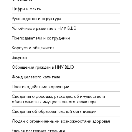
Цифры и факты
Лице
Руководство и структура
Довуз
Устойчивое развитие в НИУ ВШЭ
Олим
Преподаватели и сотрудники
Прием
Корпуса и общежития
Вышк
Закупки
Прием
Обращения граждан в НИУ ВШЭ
Аспир
Фонд целевого капитала
Допол
Противодействие коррупции
Центр
Сведения о доходах, расходах, об имуществе и
Бизне
обязательствах имущественного характера
Образ
Сведения об образовательной организации
Обрат
Людям с ограниченными возможностями здоровья
Единая платежная страница