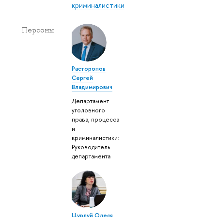
криминалистики
Персоны
Расторопов
Сергей
Владимирович
Департамент
уголовного
права, процесса
и
криминалистики:
Руководитель
департамента
Цурлуй Олеся