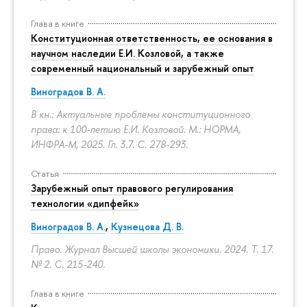
Глава в книге
Конституционная ответственность, ее основания в
научном наследии Е.И. Козловой, а также
современный национальный и зарубежный опыт
Виноградов В. А.
В кн.: Актуальные проблемы конституционного
права: к 100-летию Е.И. Козловой. М.: НОРМА,
ИНФРА-М, 2025. Гл. 3.7.
С. 278-293.
Статья
Зарубежный опыт правового регулирования
технологии «дипфейк»
Виноградов В. А.
,
Кузнецова Д. В.
Право. Журнал Высшей школы экономики. 2024. Т. 17.
№ 2.
С. 215-240.
Глава в книге