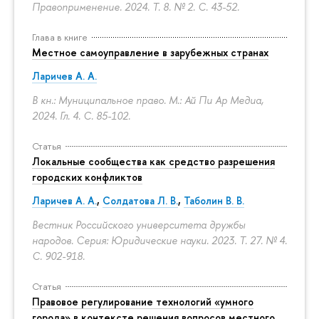
Правоприменение. 2024. Т. 8. № 2.
С. 43-52.
Глава в книге
Местное самоуправление в зарубежных странах
Ларичев А. А.
В кн.: Муниципальное право. М.: Ай Пи Ар Медиа,
2024. Гл. 4.
С. 85-102.
Статья
Локальные сообщества как средство разрешения
городских конфликтов
Ларичев А. А.
,
Солдатова Л. В.
,
Таболин В. В.
Вестник Российского университета дружбы
народов. Серия: Юридические науки. 2023. Т. 27. № 4.
С. 902-918.
Статья
Правовое регулирование технологий «умного
города» в контексте решения вопросов местного