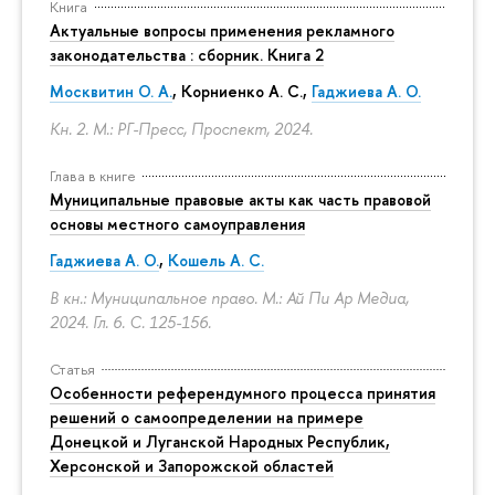
Книга
Актуальные вопросы применения рекламного
законодательства : сборник. Книга 2
Москвитин О. А.
,
Корниенко А. С.
,
Гаджиева А. О.
Кн. 2. М.: РГ-Пресс, Проспект, 2024.
Глава в книге
Муниципальные правовые акты как часть правовой
основы местного самоуправления
Гаджиева А. О.
,
Кошель А. С.
В кн.: Муниципальное право. М.: Ай Пи Ар Медиа,
2024. Гл. 6.
С. 125-156.
Статья
Особенности референдумного процесса принятия
решений о самоопределении на примере
Донецкой и Луганской Народных Республик,
Херсонской и Запорожской областей