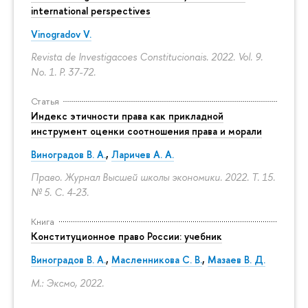
international perspectives
Vinogradov V.
Revista de Investigacoes Constitucionais. 2022. Vol. 9.
No. 1.
P. 37-72.
Статья
Индекс этичности права как прикладной
инструмент оценки соотношения права и морали
Виноградов В. А.
,
Ларичев А. А.
Право. Журнал Высшей школы экономики. 2022. Т. 15.
№ 5.
С. 4-23.
Книга
Конституционное право России: учебник
Виноградов В. А.
,
Масленникова С. В.
,
Мазаев В. Д.
М.: Эксмо, 2022.