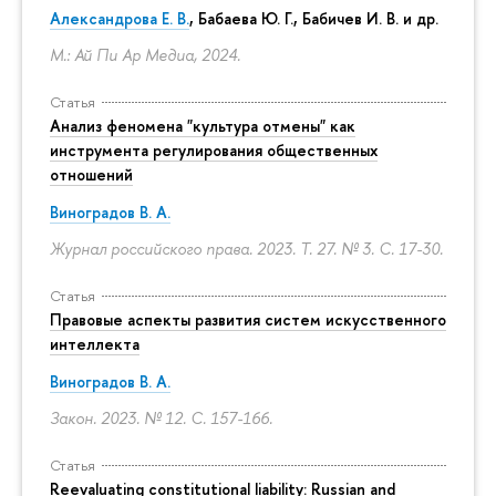
Александрова Е. В.
, Бабаева Ю. Г., Бабичев И. В. и др.
М.: Ай Пи Ар Медиа, 2024.
Статья
Анализ феномена "культура отмены" как
инструмента регулирования общественных
отношений
Виноградов В. А.
Журнал российского права. 2023. Т. 27. № 3.
С. 17-30.
Статья
Правовые аспекты развития систем искусственного
интеллекта
Виноградов В. А.
Закон. 2023. № 12.
С. 157-166.
Статья
Reevaluating constitutional liability: Russian and