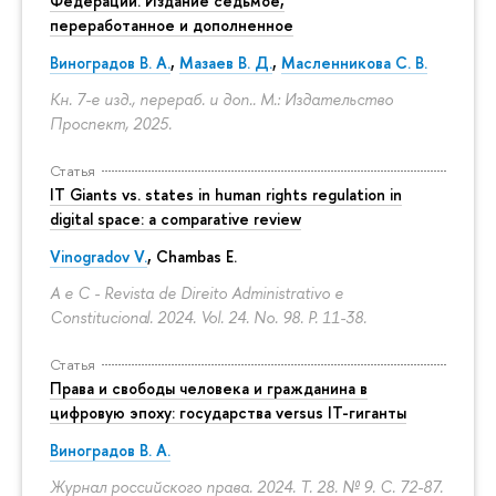
Федерации. Издание седьмое,
переработанное и дополненное
Виноградов В. А.
,
Мазаев В. Д.
,
Масленникова С. В.
Кн. 7-е изд., перераб. и доп.. М.: Издательство
Проспект, 2025.
Статья
IT Giants vs. states in human rights regulation in
digital space: a comparative review
Vinogradov V.
, Chambas E.
A e C - Revista de Direito Administrativo e
Constitucional. 2024. Vol. 24. No. 98.
P. 11-38.
Статья
Права и свободы человека и гражданина в
цифровую эпоху: государства versus IT-гиганты
Виноградов В. А.
Журнал российского права. 2024. Т. 28. № 9.
С. 72-87.