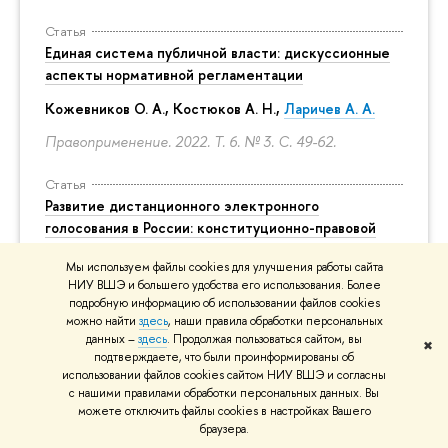
Статья
Единая система публичной власти: дискуссионные
аспекты нормативной регламентации
Кожевников О. А., Костюков А. Н.,
Ларичев А. А.
Правоприменение. 2022. Т. 6. № 3.
С. 49-62.
Статья
Развитие дистанционного электронного
голосования в России: конституционно-правовой
аспект
Мы используем файлы cookies для улучшения работы сайта
Ларичев А. А.
, Ржановский В. А.
НИУ ВШЭ и большего удобства его использования. Более
подробную информацию об использовании файлов cookies
Журнал российского права. 2022. Т. 26. № 9.
С. 35-52.
можно найти
здесь
, наши правила обработки персональных
данных –
здесь
. Продолжая пользоваться сайтом, вы
✖
подтверждаете, что были проинформированы об
Статья
использовании файлов cookies сайтом НИУ ВШЭ и согласны
Коренные малочисленные народы Севера, Сибири
с нашими правилами обработки персональных данных. Вы
и Дальнего Востока России: эволюция правового
можете отключить файлы cookies в настройках Вашего
статуса с царских времен и до наших дней
браузера.