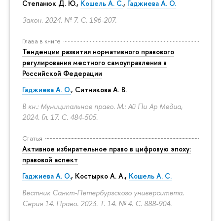
Степанюк Д. Ю.,
Кошель А. С.
,
Гаджиева А. О.
Закон. 2024. № 7.
С. 196-207.
Глава в книге
Тенденции развития нормативного правового
регулирования местного самоуправления в
Российской Федерации
Гаджиева А. О.
, Ситникова А. В.
В кн.: Муниципальное право. М.: Ай Пи Ар Медиа,
2024. Гл. 17.
С. 484-505.
Статья
Активное избирательное право в цифровую эпоху:
правовой аспект
Гаджиева А. О.
, Костырко А. А.,
Кошель А. С.
Вестник Санкт-Петербургского университета.
Серия 14. Право. 2023. Т. 14. № 4.
С. 888-904.