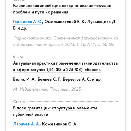
Клиническая апробация сегодня: анализ текущих
проблем и пути их решения
Гаджиева А. О.
, Омельяновский В. В., Лукьянцева Д.
В. и др.
Фармакоэкономика. Современная фармакоэкономика
и фармакоэпидемиология. 2023. Т. 16. № 1.
С. 60-69.
Книга
Актуальная практика применения законодательства
в сфере закупок (44-ФЗ и 223-ФЗ): сборник
Белик И. А., Беляев С. Г.,
Березгов А. С.
и др.
М.: Издательство Проспект, 2023.
Статья
В поле гравитации: структура и элементы
публичной власти
Ларичев А. А.
, Кожевников О. А.