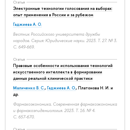
Статья
Электронные технологии голосования на выборах:
опыт применения в России и за рубежом
Гаджиева А. О.
Вестник Российского университета дружбы
народов. Серия: Юридические науки. 2023. Т. 27. № 3.
С. 649-669.
Статья
Правовые особенности использования технологий
искусственного интеллекта в формировании
данных реальной клинической практики
Маличенко В. С.
,
Гаджиева А. О.
, Платонова Н. И. и
др.
Фармакоэкономика. Современная фармакоэкономика
и фармакоэпидемиология. 2023. Т. 16. № 4.
С. 657-670.
Статья