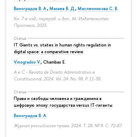
Виноградов В. А.
,
Мазаев В. Д.
,
Масленникова С. В.
Кн. 7-е изд., перераб. и доп.. М.: Издательство
Проспект, 2025.
Статья
IT Giants vs. states in human rights regulation in
digital space: a comparative review
Vinogradov V.
, Chambas E.
A e C - Revista de Direito Administrativo e
Constitucional. 2024. Vol. 24. No. 98.
P. 11-38.
Статья
Права и свободы человека и гражданина в
цифровую эпоху: государства versus IT-гиганты
Виноградов В. А.
Журнал российского права. 2024. Т. 28. № 9.
С. 72-87.