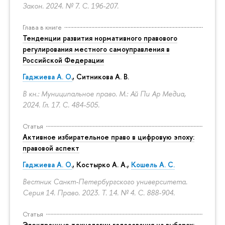
Закон. 2024. № 7.
С. 196-207.
Глава в книге
Тенденции развития нормативного правового
регулирования местного самоуправления в
Российской Федерации
Гаджиева А. О.
, Ситникова А. В.
В кн.: Муниципальное право. М.: Ай Пи Ар Медиа,
2024. Гл. 17.
С. 484-505.
Статья
Активное избирательное право в цифровую эпоху:
правовой аспект
Гаджиева А. О.
, Костырко А. А.,
Кошель А. С.
Вестник Санкт-Петербургского университета.
Серия 14. Право. 2023. Т. 14. № 4.
С. 888-904.
Статья
Электронные технологии голосования на выборах: