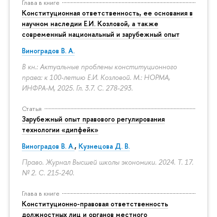
Глава в книге
Конституционная ответственность, ее основания в
научном наследии Е.И. Козловой, а также
современный национальный и зарубежный опыт
Виноградов В. А.
В кн.: Актуальные проблемы конституционного
права: к 100-летию Е.И. Козловой. М.: НОРМА,
ИНФРА-М, 2025. Гл. 3.7.
С. 278-293.
Статья
Зарубежный опыт правового регулирования
технологии «дипфейк»
Виноградов В. А.
,
Кузнецова Д. В.
Право. Журнал Высшей школы экономики. 2024. Т. 17.
№ 2.
С. 215-240.
Глава в книге
Конституционно-правовая ответственность
должностных лиц и органов местного