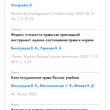
Vinogradov V.
Revista de Investigacoes Constitucionais. 2022. Vol. 9.
No. 1.
P. 37-72.
Статья
Индекс этичности права как прикладной
инструмент оценки соотношения права и морали
Виноградов В. А.
,
Ларичев А. А.
Право. Журнал Высшей школы экономики. 2022. Т. 15.
№ 5.
С. 4-23.
Книга
Конституционное право России: учебник
Виноградов В. А.
,
Масленникова С. В.
,
Мазаев В. Д.
М.: Эксмо, 2022.
Книга
Актуальные вопросы применения рекламного