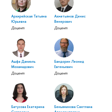
Архирейская Татьяна
Ахметьянов Денис
Юрьевна
Венерович
Доцент
Доцент
Ашфа Даниэль
Бандорин Леонид
Мохамадович
Евгеньевич
Доцент
Доцент
Батусова Екатерина
Беньяминова Светлана
Сергеевна
Александровна