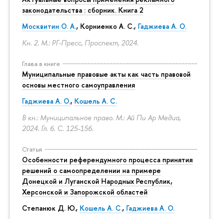
законодательства : сборник. Книга 2
Москвитин О. А.
,
Корниенко А. С.
,
Гаджиева А. О.
Кн. 2. М.: РГ-Пресс, Проспект, 2024.
Глава в книге
Муниципальные правовые акты как часть правовой
основы местного самоуправления
Гаджиева А. О.
,
Кошель А. С.
В кн.: Муниципальное право. М.: Ай Пи Ар Медиа,
2024. Гл. 6.
С. 125-156.
Статья
Особенности референдумного процесса принятия
решений о самоопределении на примере
Донецкой и Луганской Народных Республик,
Херсонской и Запорожской областей
Степанюк Д. Ю.,
Кошель А. С.
,
Гаджиева А. О.