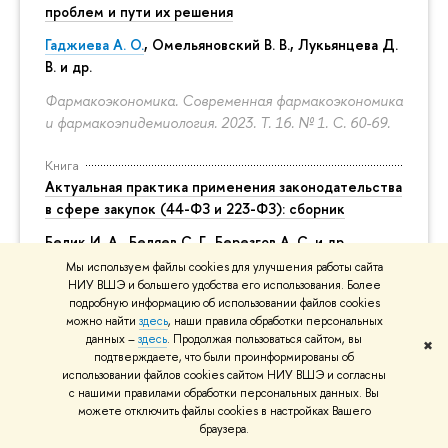
проблем и пути их решения
Гаджиева А. О.
, Омельяновский В. В., Лукьянцева Д.
В. и др.
Фармакоэкономика. Современная фармакоэкономика
и фармакоэпидемиология. 2023. Т. 16. № 1.
С. 60-69.
Книга
Актуальная практика применения законодательства
в сфере закупок (44-ФЗ и 223-ФЗ): сборник
Белик И. А., Беляев С. Г.,
Березгов А. С.
и др.
Мы используем файлы cookies для улучшения работы сайта
М.: Издательство Проспект, 2023.
НИУ ВШЭ и большего удобства его использования. Более
подробную информацию об использовании файлов cookies
Статья
можно найти
здесь
, наши правила обработки персональных
В поле гравитации: структура и элементы
данных –
здесь
. Продолжая пользоваться сайтом, вы
✖
подтверждаете, что были проинформированы об
публичной власти
использовании файлов cookies сайтом НИУ ВШЭ и согласны
с нашими правилами обработки персональных данных. Вы
Ларичев А. А.
, Кожевников О. А.
можете отключить файлы cookies в настройках Вашего
Правоприменение. 2024. Т. 8. № 2.
С. 43-52.
браузера.