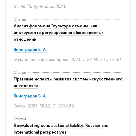
М.: Ай Пи Ар Медиа, 2024.
Статья
Анализ феномена "культура отмены" как
инструмента регулирования общественных
отношений
Виноградов В. А.
Журнал российского права. 2023. Т. 27. № 3.
С. 17-30.
Статья
Правовые аспекты развития систем искусственного
интеллекта
Виноградов В. А.
Закон. 2023. № 12.
С. 157-166.
Статья
Reevaluating constitutional liability: Russian and
international perspectives