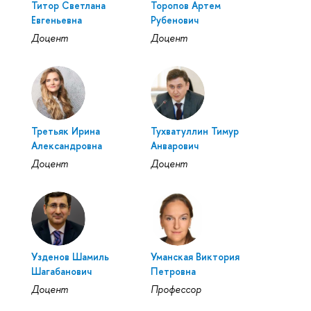
Титор Светлана
Торопов Артем
Евгеньевна
Рубенович
Доцент
Доцент
Третьяк Ирина
Тухватуллин Тимур
Александровна
Анварович
Доцент
Доцент
Узденов Шамиль
Уманская Виктория
Шагабанович
Петровна
Доцент
Профессор