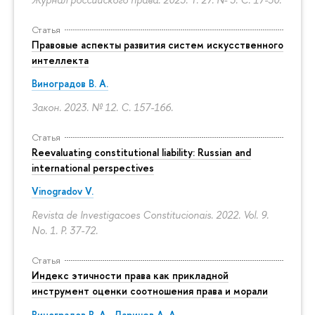
Статья
Правовые аспекты развития систем искусственного
интеллекта
Виноградов В. А.
Закон. 2023. № 12.
С. 157-166.
Статья
Reevaluating constitutional liability: Russian and
international perspectives
Vinogradov V.
Revista de Investigacoes Constitucionais. 2022. Vol. 9.
No. 1.
P. 37-72.
Статья
Индекс этичности права как прикладной
инструмент оценки соотношения права и морали
Виноградов В. А.
,
Ларичев А. А.