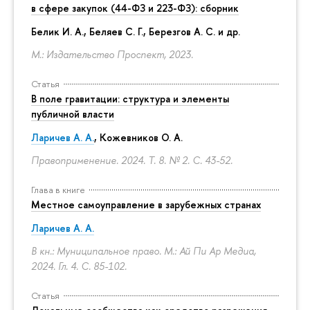
в сфере закупок (44-ФЗ и 223-ФЗ): сборник
Белик И. А., Беляев С. Г.,
Березгов А. С.
и др.
М.: Издательство Проспект, 2023.
Статья
В поле гравитации: структура и элементы
публичной власти
Ларичев А. А.
, Кожевников О. А.
Правоприменение. 2024. Т. 8. № 2.
С. 43-52.
Глава в книге
Местное самоуправление в зарубежных странах
Ларичев А. А.
В кн.: Муниципальное право. М.: Ай Пи Ар Медиа,
2024. Гл. 4.
С. 85-102.
Статья