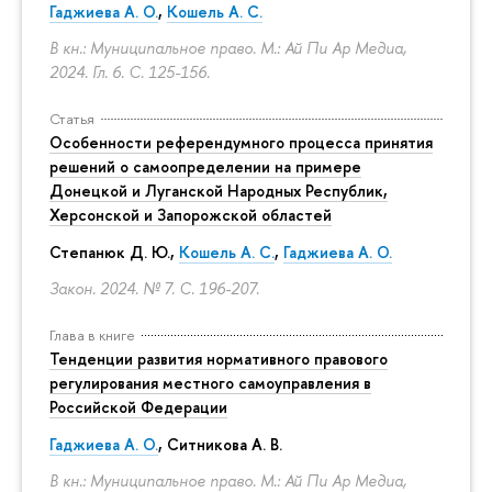
Гаджиева А. О.
,
Кошель А. С.
В кн.: Муниципальное право. М.: Ай Пи Ар Медиа,
2024. Гл. 6.
С. 125-156.
Статья
Особенности референдумного процесса принятия
решений о самоопределении на примере
Донецкой и Луганской Народных Республик,
Херсонской и Запорожской областей
Степанюк Д. Ю.,
Кошель А. С.
,
Гаджиева А. О.
Закон. 2024. № 7.
С. 196-207.
Глава в книге
Тенденции развития нормативного правового
регулирования местного самоуправления в
Российской Федерации
Гаджиева А. О.
, Ситникова А. В.
В кн.: Муниципальное право. М.: Ай Пи Ар Медиа,