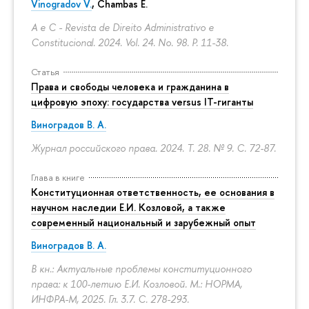
Vinogradov V.
, Chambas E.
A e C - Revista de Direito Administrativo e
Constitucional. 2024. Vol. 24. No. 98.
P. 11-38.
Статья
Права и свободы человека и гражданина в
цифровую эпоху: государства versus IT-гиганты
Виноградов В. А.
Журнал российского права. 2024. Т. 28. № 9.
С. 72-87.
Глава в книге
Конституционная ответственность, ее основания в
научном наследии Е.И. Козловой, а также
современный национальный и зарубежный опыт
Виноградов В. А.
В кн.: Актуальные проблемы конституционного
права: к 100-летию Е.И. Козловой. М.: НОРМА,
ИНФРА-М, 2025. Гл. 3.7.
С. 278-293.