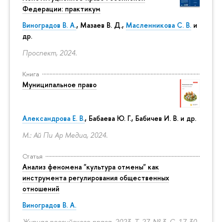
Федерации: практикум
Виноградов В. А.
,
Мазаев В. Д.
,
Масленникова С. В.
и
др.
Проспект, 2024.
Книга
Муниципальное право
Александрова Е. В.
, Бабаева Ю. Г., Бабичев И. В. и др.
М.: Ай Пи Ар Медиа, 2024.
Статья
Анализ феномена "культура отмены" как
инструмента регулирования общественных
отношений
Виноградов В. А.
Журнал российского права. 2023. Т. 27. № 3.
С. 17-30.