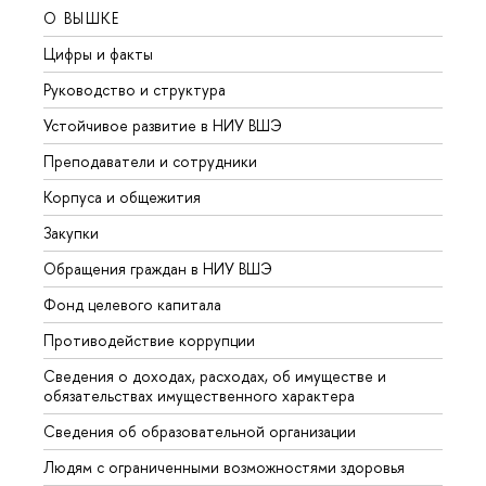
О ВЫШКЕ
ОБР
Цифры и факты
Лице
Руководство и структура
Довуз
Устойчивое развитие в НИУ ВШЭ
Олим
Преподаватели и сотрудники
Прием
Корпуса и общежития
Вышк
Закупки
Прием
Обращения граждан в НИУ ВШЭ
Аспир
Фонд целевого капитала
Допол
Противодействие коррупции
Центр
Сведения о доходах, расходах, об имуществе и
Бизне
обязательствах имущественного характера
Образ
Сведения об образовательной организации
Обрат
Людям с ограниченными возможностями здоровья