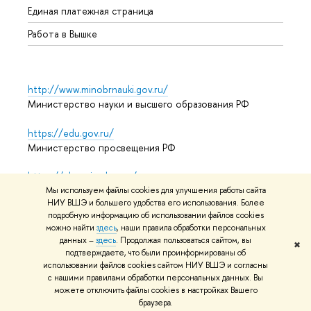
Единая платежная страница
Работа в Вышке
http://www.minobrnauki.gov.ru/
Министерство науки и высшего образования РФ
https://edu.gov.ru/
Министерство просвещения РФ
https://elearning.hse.ru/mooc
Массовые открытые онлайн-курсы
Мы используем файлы cookies для улучшения работы сайта
НИУ ВШЭ и большего удобства его использования. Более
подробную информацию об использовании файлов cookies
можно найти
здесь
, наши правила обработки персональных
данных –
здесь
. Продолжая пользоваться сайтом, вы
© НИУ ВШЭ 1993–2026
Адреса и контакты
Условия
✖
подтверждаете, что были проинформированы об
использования материалов
Политика конфиденциальности
использовании файлов cookies сайтом НИУ ВШЭ и согласны
Карта сайта
с нашими правилами обработки персональных данных. Вы
можете отключить файлы cookies в настройках Вашего
Редактору
браузера.