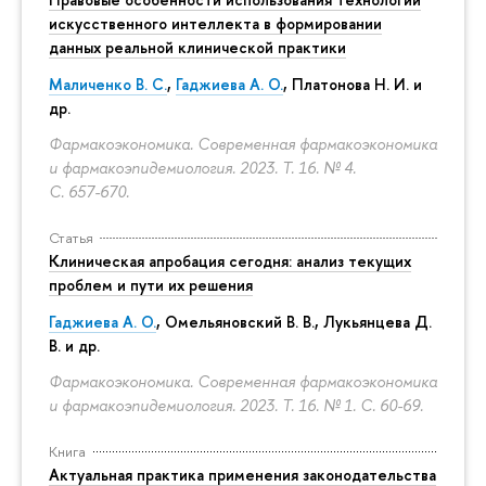
искусственного интеллекта в формировании
данных реальной клинической практики
Маличенко В. С.
,
Гаджиева А. О.
, Платонова Н. И. и
др.
Фармакоэкономика. Современная фармакоэкономика
и фармакоэпидемиология. 2023. Т. 16. № 4.
С. 657-670.
Статья
Клиническая апробация сегодня: анализ текущих
проблем и пути их решения
Гаджиева А. О.
, Омельяновский В. В., Лукьянцева Д.
В. и др.
Фармакоэкономика. Современная фармакоэкономика
и фармакоэпидемиология. 2023. Т. 16. № 1.
С. 60-69.
Книга
Актуальная практика применения законодательства