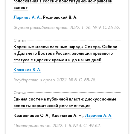
голосования в России: конституционно-правовой
аспект
Ларичев А. А.
, Ржановский В. А.
Журнал российского права. 2022. Т. 26. № 9.
С. 35-52.
Статья
Коренные малочисленные народы Севера, Сибири
и Дальнего Востока России: эволюция правового
статуса с царских времен и до наших дней
Кряжков В. А.
Государство и право. 2022. № 6.
С. 68-78.
Статья
Единая система публичной власти: дискуссионные
аспекты нормативной регламентации
Кожевников О. А., Костюков А. Н.,
Ларичев А. А.
Правоприменение. 2022. Т. 6. № 3.
С. 49-62.