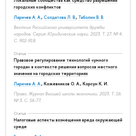
Локальные сообщества как средство разрешения
городских конфликтов
Ларичев А. А.
,
Солдатова Л. В.
,
Таболин В. В.
Вестник Российского университета дружбы
народов. Серия: Юридические науки. 2023. Т. 27. № 4.
С. 902-918.
Статья
Правовое регулирование технологий «умного
города» в контексте решения вопросов местного
значения на городских территориях
Ларичев А. А.
, Кожевников О. А., Корсун К. И.
Право. Журнал Высшей школы экономики. 2023. Т. 16.
№ 3.
С. 56-77.
Статья
Налоговые аспекты возмещения вреда окружающей
среде