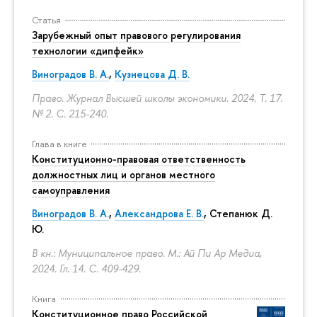
Статья
Зарубежный опыт правового регулирования
технологии «дипфейк»
Виноградов В. А.
,
Кузнецова Д. В.
Право. Журнал Высшей школы экономики. 2024. Т. 17.
№ 2.
С. 215-240.
Глава в книге
Конституционно-правовая ответственность
должностных лиц и органов местного
самоуправления
Виноградов В. А.
,
Александрова Е. В.
, Степанюк Д.
Ю.
В кн.: Муниципальное право. М.: Ай Пи Ар Медиа,
2024. Гл. 14.
С. 409-429.
Книга
Конституционное право Российской