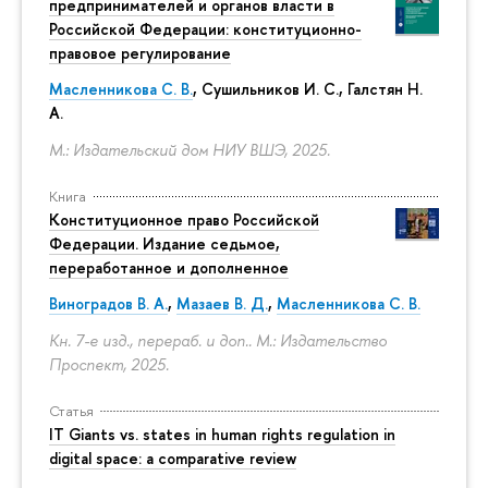
предпринимателей и органов власти в
Российской Федерации: конституционно-
правовое регулирование
Масленникова С. В.
,
Сушильников И. С.
,
Галстян Н.
А.
М.: Издательский дом НИУ ВШЭ, 2025.
Книга
Конституционное право Российской
Федерации. Издание седьмое,
переработанное и дополненное
Виноградов В. А.
,
Мазаев В. Д.
,
Масленникова С. В.
Кн. 7-е изд., перераб. и доп.. М.: Издательство
Проспект, 2025.
Статья
IT Giants vs. states in human rights regulation in
digital space: a comparative review