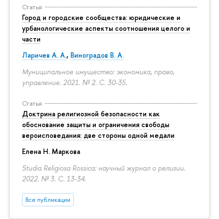
Статья
Город и городские сообщества: юридические и
урбанологические аспекты соотношения целого и
части
Ларичев А. А.
,
Виноградов В. А.
Муниципальное имущество: экономика, право,
управление. 2021. № 2.
С. 30-35.
Статья
Доктрина религиозной безопасности как
обоснование защиты и ограничения свободы
вероисповедания: две стороны одной медали
Елена Н. Маркова
Studia Religiosa Rossica: научный журнал о религии.
2022. № 3.
С. 13-34.
Все публикации