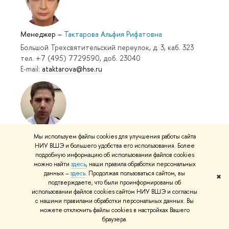
Менеджер
–
Тактарова Альфия Рифатовна
Большой Трехсвятительский переулок, д. 3, каб. 323
тел. +7 (495) 7729590, доб. 23040
E-mail:
ataktarova@hse.ru
Специалист по учебно-методической работе
–
Мы используем файлы cookies для улучшения работы сайта
Чащухин Егор Олегович
НИУ ВШЭ и большего удобства его использования. Более
подробную информацию об использовании файлов cookies
Большой Трехсвятительский переулок, д. 3, каб. 323
можно найти
здесь
, наши правила обработки персональных
тел. +7 (495) 7729590
данных –
здесь
. Продолжая пользоваться сайтом, вы
✖
e-mail:
eochaschukhin@hse.ru
подтверждаете, что были проинформированы об
использовании файлов cookies сайтом НИУ ВШЭ и согласны
с нашими правилами обработки персональных данных. Вы
можете отключить файлы cookies в настройках Вашего
браузера.