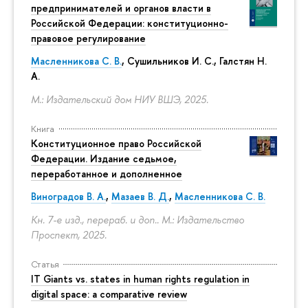
предпринимателей и органов власти в
Российской Федерации: конституционно-
правовое регулирование
Масленникова С. В.
,
Сушильников И. С.
,
Галстян Н.
А.
М.: Издательский дом НИУ ВШЭ, 2025.
Книга
Конституционное право Российской
Федерации. Издание седьмое,
переработанное и дополненное
Виноградов В. А.
,
Мазаев В. Д.
,
Масленникова С. В.
Кн. 7-е изд., перераб. и доп.. М.: Издательство
Проспект, 2025.
Статья
IT Giants vs. states in human rights regulation in
digital space: a comparative review