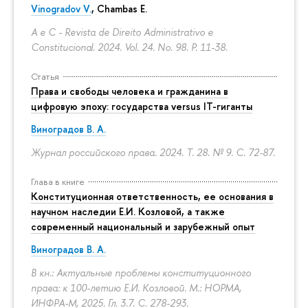
Vinogradov V.
, Chambas E.
A e C - Revista de Direito Administrativo e
Constitucional. 2024. Vol. 24. No. 98.
P. 11-38.
Статья
Права и свободы человека и гражданина в
цифровую эпоху: государства versus IT-гиганты
Виноградов В. А.
Журнал российского права. 2024. Т. 28. № 9.
С. 72-87.
Глава в книге
Конституционная ответственность, ее основания в
научном наследии Е.И. Козловой, а также
современный национальный и зарубежный опыт
Виноградов В. А.
В кн.: Актуальные проблемы конституционного
права: к 100-летию Е.И. Козловой. М.: НОРМА,
ИНФРА-М, 2025. Гл. 3.7.
С. 278-293.