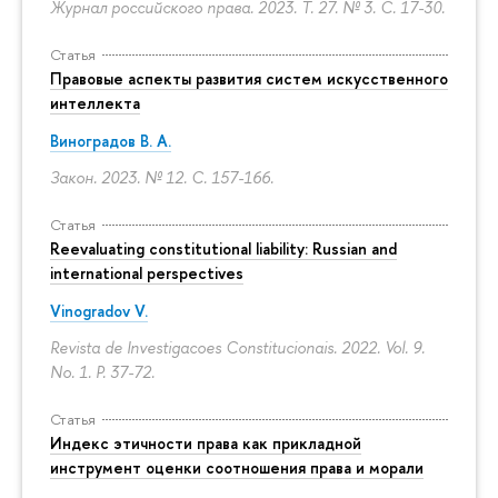
Журнал российского права. 2023. Т. 27. № 3.
С. 17-30.
Статья
Правовые аспекты развития систем искусственного
интеллекта
Виноградов В. А.
Закон. 2023. № 12.
С. 157-166.
Статья
Reevaluating constitutional liability: Russian and
international perspectives
Vinogradov V.
Revista de Investigacoes Constitucionais. 2022. Vol. 9.
No. 1.
P. 37-72.
Статья
Индекс этичности права как прикладной
инструмент оценки соотношения права и морали