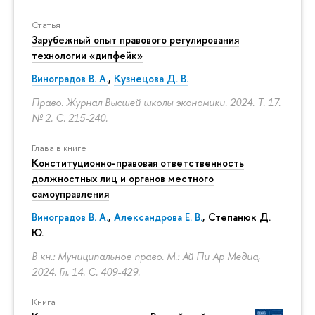
Статья
Зарубежный опыт правового регулирования
технологии «дипфейк»
Виноградов В. А.
,
Кузнецова Д. В.
Право. Журнал Высшей школы экономики. 2024. Т. 17.
№ 2.
С. 215-240.
Глава в книге
Конституционно-правовая ответственность
должностных лиц и органов местного
самоуправления
Виноградов В. А.
,
Александрова Е. В.
, Степанюк Д.
Ю.
В кн.: Муниципальное право. М.: Ай Пи Ар Медиа,
2024. Гл. 14.
С. 409-429.
Книга