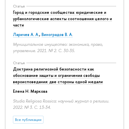
Статья
Город и городские сообщества: юридические и
урбанологические аспекты соотношения целого и
части
Ларичев А. А.
,
Виноградов В. А.
Муниципальное имущество: экономика, право,
управление. 2021. № 2.
С. 30-35.
Статья
Доктрина религиозной безопасности как
обоснование защиты и ограничения свободы
вероисповедания: две стороны одной медали
Елена Н. Маркова
Studia Religiosa Rossica: научный журнал о религии.
2022. № 3.
С. 13-34.
Все публикации