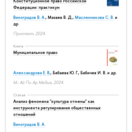
Конституционное право Российской
Федерации: практикум
Виноградов В. А.
,
Мазаев В. Д.
,
Масленникова С. В.
и
др.
Проспект, 2024.
Книга
Муниципальное право
Александрова Е. В.
, Бабаева Ю. Г., Бабичев И. В. и др.
М.: Ай Пи Ар Медиа, 2024.
Статья
Анализ феномена "культура отмены" как
инструмента регулирования общественных
отношений
Виноградов В. А.