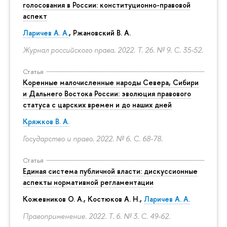
голосования в России: конституционно-правовой
аспект
Ларичев А. А.
, Ржановский В. А.
Журнал российского права. 2022. Т. 26. № 9.
С. 35-52.
Статья
Коренные малочисленные народы Севера, Сибири
и Дальнего Востока России: эволюция правового
статуса с царских времен и до наших дней
Кряжков В. А.
Государство и право. 2022. № 6.
С. 68-78.
Статья
Единая система публичной власти: дискуссионные
аспекты нормативной регламентации
Кожевников О. А., Костюков А. Н.,
Ларичев А. А.
Правоприменение. 2022. Т. 6. № 3.
С. 49-62.