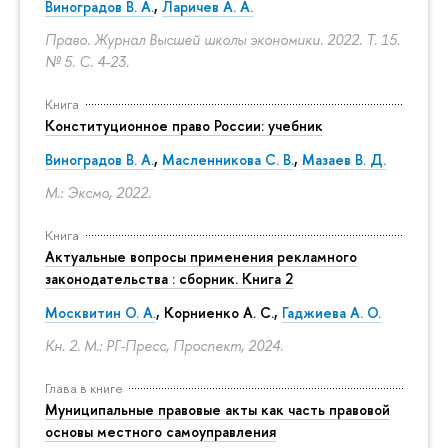
Виноградов В. А.
,
Ларичев А. А.
Право. Журнал Высшей школы экономики. 2022. Т. 15.
№ 5.
С. 4-23.
Книга
Конституционное право России: учебник
Виноградов В. А.
,
Масленникова С. В.
,
Мазаев В. Д.
М.: Эксмо, 2022.
Книга
Актуальные вопросы применения рекламного
законодательства : сборник. Книга 2
Москвитин О. А.
,
Корниенко А. С.
,
Гаджиева А. О.
Кн. 2. М.: РГ-Пресс, Проспект, 2024.
Глава в книге
Муниципальные правовые акты как часть правовой
основы местного самоуправления