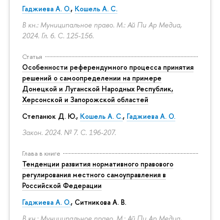
Гаджиева А. О.
,
Кошель А. С.
В кн.: Муниципальное право. М.: Ай Пи Ар Медиа,
2024. Гл. 6.
С. 125-156.
Статья
Особенности референдумного процесса принятия
решений о самоопределении на примере
Донецкой и Луганской Народных Республик,
Херсонской и Запорожской областей
Степанюк Д. Ю.,
Кошель А. С.
,
Гаджиева А. О.
Закон. 2024. № 7.
С. 196-207.
Глава в книге
Тенденции развития нормативного правового
регулирования местного самоуправления в
Российской Федерации
Гаджиева А. О.
, Ситникова А. В.
В кн.: Муниципальное право. М.: Ай Пи Ар Медиа,