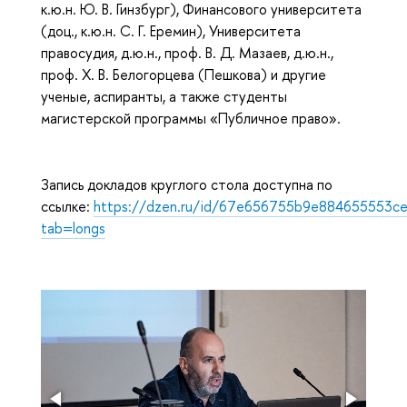
к.ю.н. Ю. В. Гинзбург), Финансового университета
(доц., к.ю.н. С. Г. Еремин), Университета
правосудия, д.ю.н., проф. В. Д. Мазаев, д.ю.н.,
проф. Х. В. Белогорцева (Пешкова) и другие
ученые, аспиранты, а также студенты
магистерской программы «Публичное право».
Запись докладов круглого стола доступна по
ссылке:
https://dzen.ru/id/67e656755b9e884655553c
tab=longs