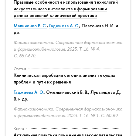
Правовые особенности использования технологий
искусственного интеллекта в формировании
данных реальной клинической практики
Маличенко В. С.
,
Гаджиева А. О.
, Платонова Н. И. и
др.
Фармакоэкономика. Современная фармакоэкономика
и фармакоэпидемиология. 2023. Т. 16. № 4.
С. 657-670.
Статья
Клиническая апробация сегодня: анализ текущих
проблем и пути их решения
Гаджиева А. О.
, Омельяновский В. В., Лукьянцева Д.
В. и др.
Фармакоэкономика. Современная фармакоэкономика
и фармакоэпидемиология. 2023. Т. 16. № 1.
С. 60-69.
Книга
Актуальная практика применения законодательства