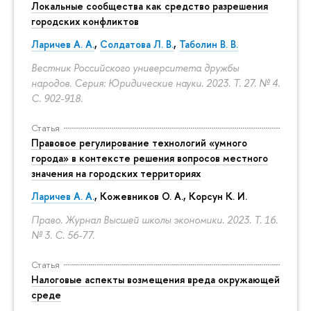
Локальные сообщества как средство разрешения
городских конфликтов
Ларичев А. А.
,
Солдатова Л. В.
,
Таболин В. В.
Вестник Российского университета дружбы
народов. Серия: Юридические науки. 2023. Т. 27. № 4.
С. 902-918.
Статья
Правовое регулирование технологий «умного
города» в контексте решения вопросов местного
значения на городских территориях
Ларичев А. А.
, Кожевников О. А., Корсун К. И.
Право. Журнал Высшей школы экономики. 2023. Т. 16.
№ 3.
С. 56-77.
Статья
Налоговые аспекты возмещения вреда окружающей
среде