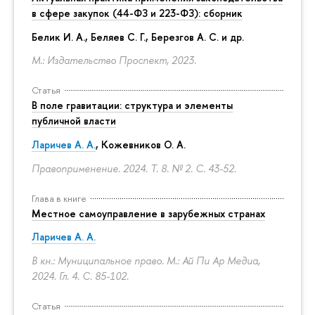
в сфере закупок (44-ФЗ и 223-ФЗ): сборник
Белик И. А., Беляев С. Г.,
Березгов А. С.
и др.
М.: Издательство Проспект, 2023.
Статья
В поле гравитации: структура и элементы
публичной власти
Ларичев А. А.
, Кожевников О. А.
Правоприменение. 2024. Т. 8. № 2.
С. 43-52.
Глава в книге
Местное самоуправление в зарубежных странах
Ларичев А. А.
В кн.: Муниципальное право. М.: Ай Пи Ар Медиа,
2024. Гл. 4.
С. 85-102.
Статья