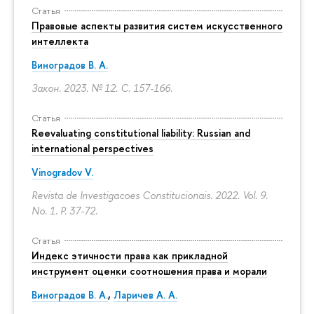
Статья
Правовые аспекты развития систем искусственного
интеллекта
Виноградов В. А.
Закон. 2023. № 12.
С. 157-166.
Статья
Reevaluating constitutional liability: Russian and
international perspectives
Vinogradov V.
Revista de Investigacoes Constitucionais. 2022. Vol. 9.
No. 1.
P. 37-72.
Статья
Индекс этичности права как прикладной
инструмент оценки соотношения права и морали
Виноградов В. А.
,
Ларичев А. А.