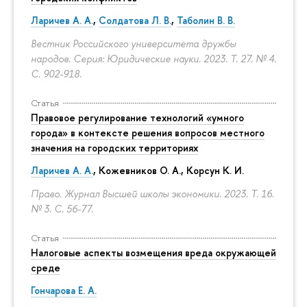
Ларичев А. А.
,
Солдатова Л. В.
,
Таболин В. В.
Вестник Российского университета дружбы
народов. Серия: Юридические науки. 2023. Т. 27. № 4.
С. 902-918.
Статья
Правовое регулирование технологий «умного
города» в контексте решения вопросов местного
значения на городских территориях
Ларичев А. А.
, Кожевников О. А., Корсун К. И.
Право. Журнал Высшей школы экономики. 2023. Т. 16.
№ 3.
С. 56-77.
Статья
Налоговые аспекты возмещения вреда окружающей
среде
Гончарова Е. А.