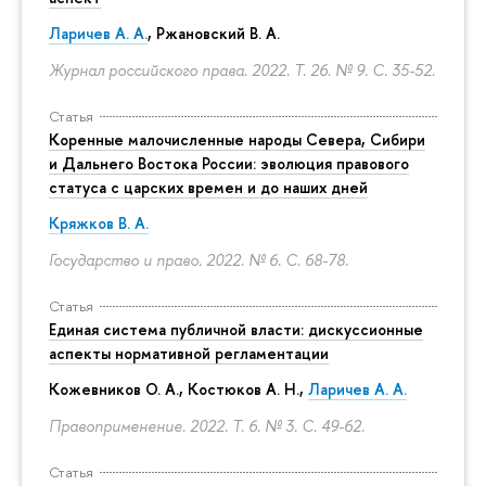
Ларичев А. А.
, Ржановский В. А.
Журнал российского права. 2022. Т. 26. № 9.
С. 35-52.
Статья
Коренные малочисленные народы Севера, Сибири
и Дальнего Востока России: эволюция правового
статуса с царских времен и до наших дней
Кряжков В. А.
Государство и право. 2022. № 6.
С. 68-78.
Статья
Единая система публичной власти: дискуссионные
аспекты нормативной регламентации
Кожевников О. А., Костюков А. Н.,
Ларичев А. А.
Правоприменение. 2022. Т. 6. № 3.
С. 49-62.
Статья