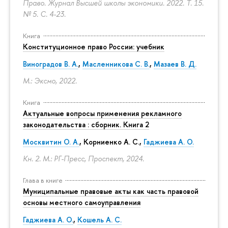
Право. Журнал Высшей школы экономики. 2022. Т. 15.
№ 5.
С. 4-23.
Книга
Конституционное право России: учебник
Виноградов В. А.
,
Масленникова С. В.
,
Мазаев В. Д.
М.: Эксмо, 2022.
Книга
Актуальные вопросы применения рекламного
законодательства : сборник. Книга 2
Москвитин О. А.
,
Корниенко А. С.
,
Гаджиева А. О.
Кн. 2. М.: РГ-Пресс, Проспект, 2024.
Глава в книге
Муниципальные правовые акты как часть правовой
основы местного самоуправления
Гаджиева А. О.
,
Кошель А. С.