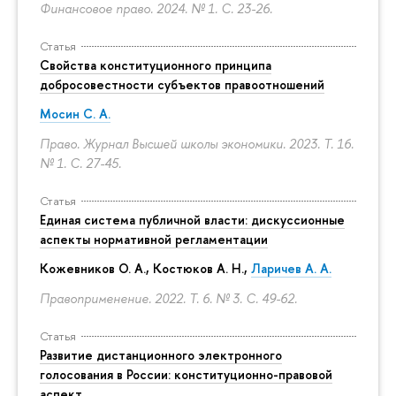
Финансовое право. 2024. № 1.
С. 23-26.
Статья
Свойства конституционного принципа
добросовестности субъектов правоотношений
Мосин С. А.
Право. Журнал Высшей школы экономики. 2023. Т. 16.
№ 1.
С. 27-45.
Статья
Единая система публичной власти: дискуссионные
аспекты нормативной регламентации
Кожевников О. А., Костюков А. Н.,
Ларичев А. А.
Правоприменение. 2022. Т. 6. № 3.
С. 49-62.
Статья
Развитие дистанционного электронного
голосования в России: конституционно-правовой
аспект