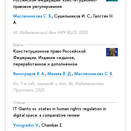
правовое регулирование
Масленникова С. В.
,
Сушильников И. С.
,
Галстян Н.
А.
М.: Издательский дом НИУ ВШЭ, 2025.
Книга
Конституционное право Российской
Федерации. Издание седьмое,
переработанное и дополненное
Виноградов В. А.
,
Мазаев В. Д.
,
Масленникова С. В.
Кн. 7-е изд., перераб. и доп.. М.: Издательство
Проспект, 2025.
Статья
IT Giants vs. states in human rights regulation in
digital space: a comparative review
Vinogradov V.
, Chambas E.