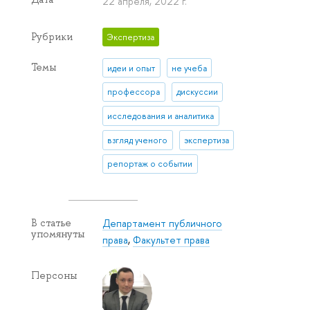
22 апреля, 2022 г.
Рубрики
Экспертиза
Темы
идеи и опыт
не учеба
профессора
дискуссии
исследования и аналитика
взгляд ученого
экспертиза
репортаж о событии
Департамент публичного
В статье
упомянуты
права
,
Факультет права
Персоны