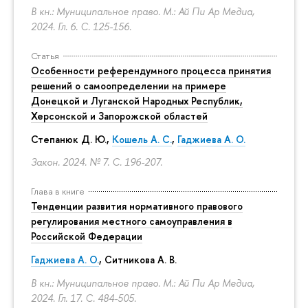
В кн.: Муниципальное право. М.: Ай Пи Ар Медиа,
2024. Гл. 6.
С. 125-156.
Статья
Особенности референдумного процесса принятия
решений о самоопределении на примере
Донецкой и Луганской Народных Республик,
Херсонской и Запорожской областей
Степанюк Д. Ю.,
Кошель А. С.
,
Гаджиева А. О.
Закон. 2024. № 7.
С. 196-207.
Глава в книге
Тенденции развития нормативного правового
регулирования местного самоуправления в
Российской Федерации
Гаджиева А. О.
, Ситникова А. В.
В кн.: Муниципальное право. М.: Ай Пи Ар Медиа,
2024. Гл. 17.
С. 484-505.