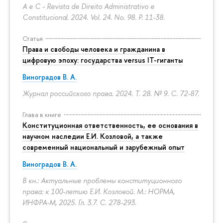
A e C - Revista de Direito Administrativo e
Constitucional. 2024. Vol. 24. No. 98.
P. 11-38.
Статья
Права и свободы человека и гражданина в
цифровую эпоху: государства versus IT-гиганты
Виноградов В. А.
Журнал российского права. 2024. Т. 28. № 9.
С. 72-87.
Глава в книге
Конституционная ответственность, ее основания в
научном наследии Е.И. Козловой, а также
современный национальный и зарубежный опыт
Виноградов В. А.
В кн.: Актуальные проблемы конституционного
права: к 100-летию Е.И. Козловой. М.: НОРМА,
ИНФРА-М, 2025. Гл. 3.7.
С. 278-293.