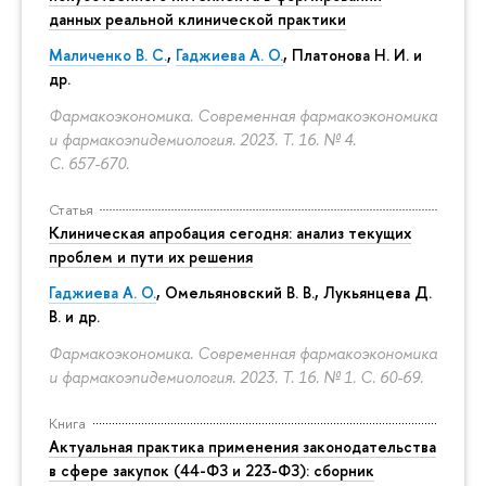
данных реальной клинической практики
Маличенко В. С.
,
Гаджиева А. О.
, Платонова Н. И. и
др.
Фармакоэкономика. Современная фармакоэкономика
и фармакоэпидемиология. 2023. Т. 16. № 4.
С. 657-670.
Статья
Клиническая апробация сегодня: анализ текущих
проблем и пути их решения
Гаджиева А. О.
, Омельяновский В. В., Лукьянцева Д.
В. и др.
Фармакоэкономика. Современная фармакоэкономика
и фармакоэпидемиология. 2023. Т. 16. № 1.
С. 60-69.
Книга
Актуальная практика применения законодательства
в сфере закупок (44-ФЗ и 223-ФЗ): сборник