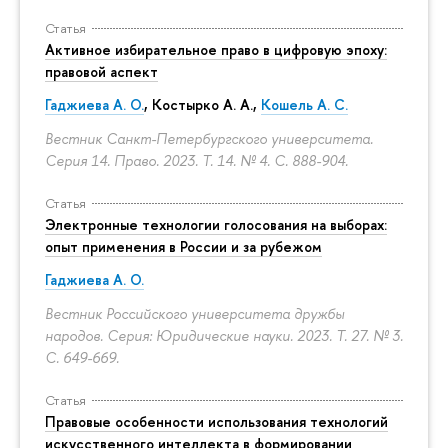
Статья
Активное избирательное право в цифровую эпоху:
правовой аспект
Гаджиева А. О.
, Костырко А. А.,
Кошель А. С.
Вестник Санкт-Петербургского университета.
Серия 14. Право. 2023. Т. 14. № 4.
С. 888-904.
Статья
Электронные технологии голосования на выборах:
опыт применения в России и за рубежом
Гаджиева А. О.
Вестник Российского университета дружбы
народов. Серия: Юридические науки. 2023. Т. 27. № 3.
С. 649-669.
Статья
Правовые особенности использования технологий
искусственного интеллекта в формировании