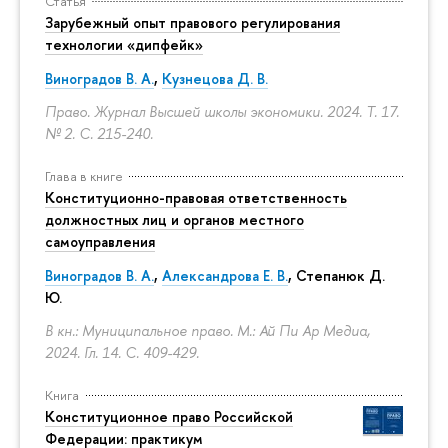
Статья
Зарубежный опыт правового регулирования
технологии «дипфейк»
Виноградов В. А.
,
Кузнецова Д. В.
Право. Журнал Высшей школы экономики. 2024. Т. 17.
№ 2.
С. 215-240.
Глава в книге
Конституционно-правовая ответственность
должностных лиц и органов местного
самоуправления
Виноградов В. А.
,
Александрова Е. В.
, Степанюк Д.
Ю.
В кн.: Муниципальное право. М.: Ай Пи Ар Медиа,
2024. Гл. 14.
С. 409-429.
Книга
Конституционное право Российской
Федерации: практикум