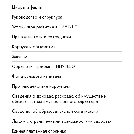
Цифры и факты
Лице
Руководство и структура
Довуз
Устойчивое развитие в НИУ ВШЭ
Олим
Преподаватели и сотрудники
Прием
Корпуса и общежития
Вышк
Закупки
Прием
Обращения граждан в НИУ ВШЭ
Аспир
Фонд целевого капитала
Допол
Противодействие коррупции
Центр
Сведения о доходах, расходах, об имуществе и
Бизне
обязательствах имущественного характера
Образ
Сведения об образовательной организации
Обрат
Людям с ограниченными возможностями здоровья
Единая платежная страница