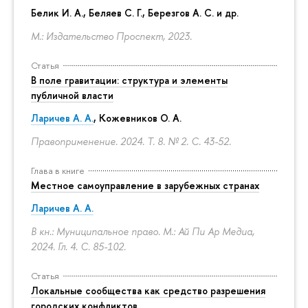
Белик И. А., Беляев С. Г.,
Березгов А. С.
и др.
М.: Издательство Проспект, 2023.
Статья
В поле гравитации: структура и элементы
публичной власти
Ларичев А. А.
, Кожевников О. А.
Правоприменение. 2024. Т. 8. № 2.
С. 43-52.
Глава в книге
Местное самоуправление в зарубежных странах
Ларичев А. А.
В кн.: Муниципальное право. М.: Ай Пи Ар Медиа,
2024. Гл. 4.
С. 85-102.
Статья
Локальные сообщества как средство разрешения
городских конфликтов