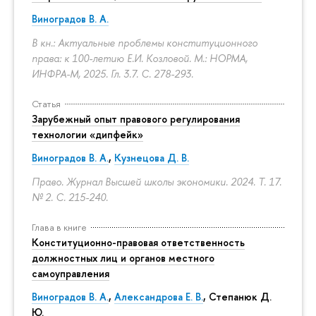
Виноградов В. А.
В кн.: Актуальные проблемы конституционного
права: к 100-летию Е.И. Козловой. М.: НОРМА,
ИНФРА-М, 2025. Гл. 3.7.
С. 278-293.
Статья
Зарубежный опыт правового регулирования
технологии «дипфейк»
Виноградов В. А.
,
Кузнецова Д. В.
Право. Журнал Высшей школы экономики. 2024. Т. 17.
№ 2.
С. 215-240.
Глава в книге
Конституционно-правовая ответственность
должностных лиц и органов местного
самоуправления
Виноградов В. А.
,
Александрова Е. В.
, Степанюк Д.
Ю.