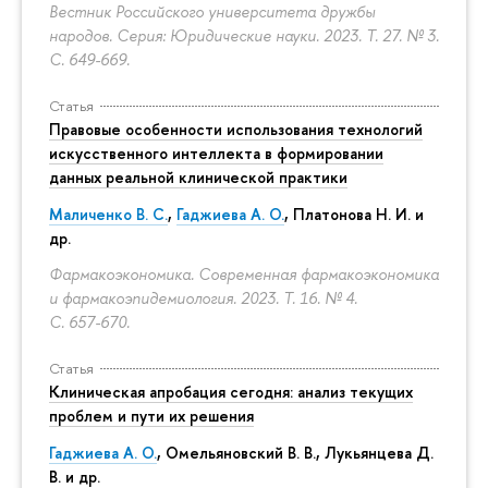
Вестник Российского университета дружбы
народов. Серия: Юридические науки. 2023. Т. 27. № 3.
С. 649-669.
Статья
Правовые особенности использования технологий
искусственного интеллекта в формировании
данных реальной клинической практики
Маличенко В. С.
,
Гаджиева А. О.
, Платонова Н. И. и
др.
Фармакоэкономика. Современная фармакоэкономика
и фармакоэпидемиология. 2023. Т. 16. № 4.
С. 657-670.
Статья
Клиническая апробация сегодня: анализ текущих
проблем и пути их решения
Гаджиева А. О.
, Омельяновский В. В., Лукьянцева Д.
В. и др.