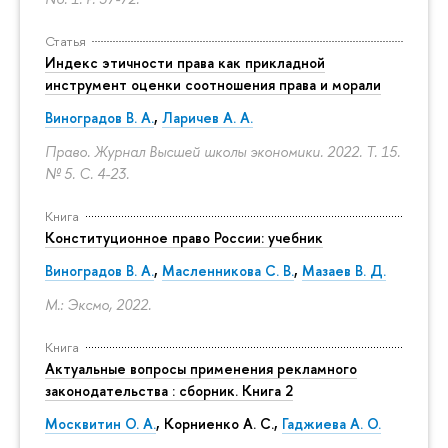
Статья
Индекс этичности права как прикладной
инструмент оценки соотношения права и морали
Виноградов В. А.
,
Ларичев А. А.
Право. Журнал Высшей школы экономики. 2022. Т. 15.
№ 5.
С. 4-23.
Книга
Конституционное право России: учебник
Виноградов В. А.
,
Масленникова С. В.
,
Мазаев В. Д.
М.: Эксмо, 2022.
Книга
Актуальные вопросы применения рекламного
законодательства : сборник. Книга 2
Москвитин О. А.
,
Корниенко А. С.
,
Гаджиева А. О.