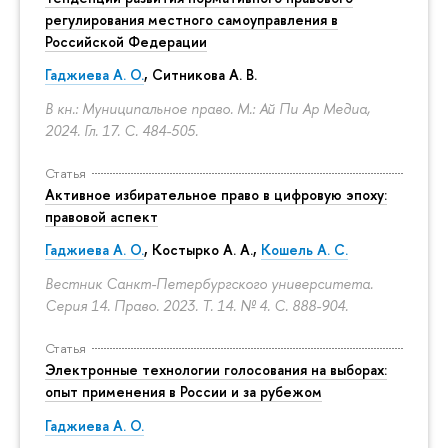
регулирования местного самоуправления в
Российской Федерации
Гаджиева А. О.
, Ситникова А. В.
В кн.: Муниципальное право. М.: Ай Пи Ар Медиа,
2024. Гл. 17.
С. 484-505.
Статья
Активное избирательное право в цифровую эпоху:
правовой аспект
Гаджиева А. О.
, Костырко А. А.,
Кошель А. С.
Вестник Санкт-Петербургского университета.
Серия 14. Право. 2023. Т. 14. № 4.
С. 888-904.
Статья
Электронные технологии голосования на выборах:
опыт применения в России и за рубежом
Гаджиева А. О.