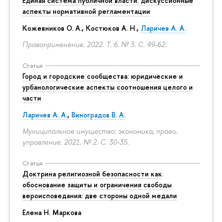
Единая система публичной власти: дискуссионные
аспекты нормативной регламентации
Кожевников О. А., Костюков А. Н.,
Ларичев А. А.
Правоприменение. 2022. Т. 6. № 3.
С. 49-62.
Статья
Город и городские сообщества: юридические и
урбанологические аспекты соотношения целого и
части
Ларичев А. А.
,
Виноградов В. А.
Муниципальное имущество: экономика, право,
управление. 2021. № 2.
С. 30-35.
Статья
Доктрина религиозной безопасности как
обоснование защиты и ограничения свободы
вероисповедания: две стороны одной медали
Елена Н. Маркова