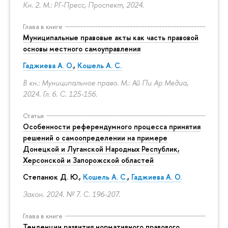
Кн. 2. М.: РГ-Пресс, Проспект, 2024.
Глава в книге
Муниципальные правовые акты как часть правовой
основы местного самоуправления
Гаджиева А. О.
,
Кошель А. С.
В кн.: Муниципальное право. М.: Ай Пи Ар Медиа,
2024. Гл. 6.
С. 125-156.
Статья
Особенности референдумного процесса принятия
решений о самоопределении на примере
Донецкой и Луганской Народных Республик,
Херсонской и Запорожской областей
Степанюк Д. Ю.,
Кошель А. С.
,
Гаджиева А. О.
Закон. 2024. № 7.
С. 196-207.
Глава в книге
Тенденции развития нормативного правового