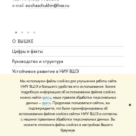
e-mail:
eochaschukhin@hse.ru
О ВЫШКЕ
ОБР
Цифры и факты
Лице
Руководство и структура
Довуз
Устойчивое развитие в НИУ ВШЭ
Олим
Преподаватели и сотрудники
Прием
Мы используем файлы cookies для улучшения работы сайта
НИУ ВШЭ и большего удобства его использования. Более
Корпуса и общежития
Вышк
подробную информацию об использовании файлов cookies
можно найти
здесь
, наши правила обработки персональных
Закупки
Прием
данных –
здесь
. Продолжая пользоваться сайтом, вы
✖
подтверждаете, что были проинформированы об
Обращения граждан в НИУ ВШЭ
Аспир
использовании файлов cookies сайтом НИУ ВШЭ и согласны
с нашими правилами обработки персональных данных. Вы
Фонд целевого капитала
Допол
можете отключить файлы cookies в настройках Вашего
браузера.
Противодействие коррупции
Центр