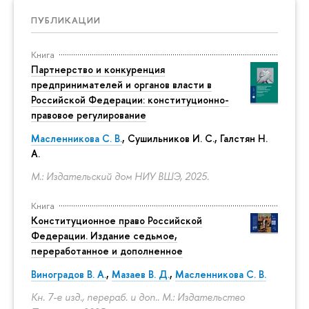
ПУБЛИКАЦИИ
Книга
Партнерство и конкуренция
предпринимателей и органов власти в
Российской Федерации: конституционно-
правовое регулирование
Масленникова С. В.
,
Сушильников И. С.
,
Галстян Н.
А.
М.: Издательский дом НИУ ВШЭ, 2025.
Книга
Конституционное право Российской
Федерации. Издание седьмое,
переработанное и дополненное
Виноградов В. А.
,
Мазаев В. Д.
,
Масленникова С. В.
Кн. 7-е изд., перераб. и доп.. М.: Издательство