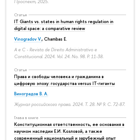
Проспект, 2025.
Статья
IT Giants vs. states in human rights regulation in
digital space: a comparative review
Vinogradov V.
, Chambas E.
A e C - Revista de Direito Administrativo e
Constitucional. 2024. Vol. 24. No. 98.
P. 11-38.
Статья
Права и свободы человека и гражданина в
цифровую эпоху: государства versus IT-гиганты
Виноградов В. А.
Журнал российского права. 2024. Т. 28. № 9.
С. 72-87.
Глава в книге
Конституционная ответственность, ее основания в
научном наследии Е.И. Козловой, а также
современный национальный и зарубежный опыт