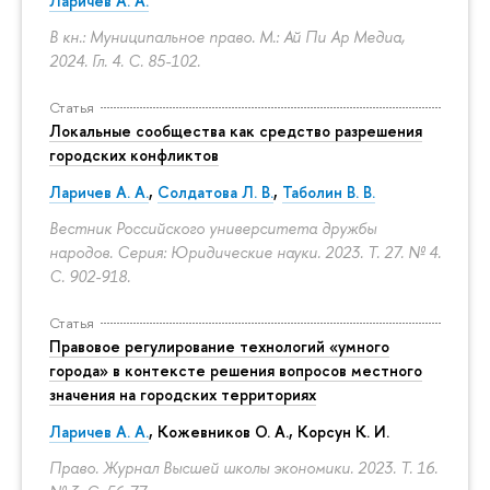
Ларичев А. А.
В кн.: Муниципальное право. М.: Ай Пи Ар Медиа,
2024. Гл. 4.
С. 85-102.
Статья
Локальные сообщества как средство разрешения
городских конфликтов
Ларичев А. А.
,
Солдатова Л. В.
,
Таболин В. В.
Вестник Российского университета дружбы
народов. Серия: Юридические науки. 2023. Т. 27. № 4.
С. 902-918.
Статья
Правовое регулирование технологий «умного
города» в контексте решения вопросов местного
значения на городских территориях
Ларичев А. А.
, Кожевников О. А., Корсун К. И.
Право. Журнал Высшей школы экономики. 2023. Т. 16.