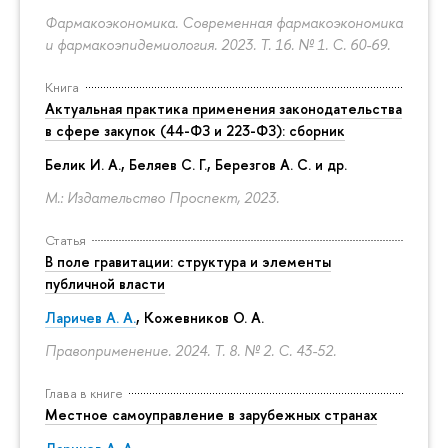
Фармакоэкономика. Современная фармакоэкономика
и фармакоэпидемиология. 2023. Т. 16. № 1.
С. 60-69.
Книга
Актуальная практика применения законодательства
в сфере закупок (44-ФЗ и 223-ФЗ): сборник
Белик И. А., Беляев С. Г.,
Березгов А. С.
и др.
М.: Издательство Проспект, 2023.
Статья
В поле гравитации: структура и элементы
публичной власти
Ларичев А. А.
, Кожевников О. А.
Правоприменение. 2024. Т. 8. № 2.
С. 43-52.
Глава в книге
Местное самоуправление в зарубежных странах