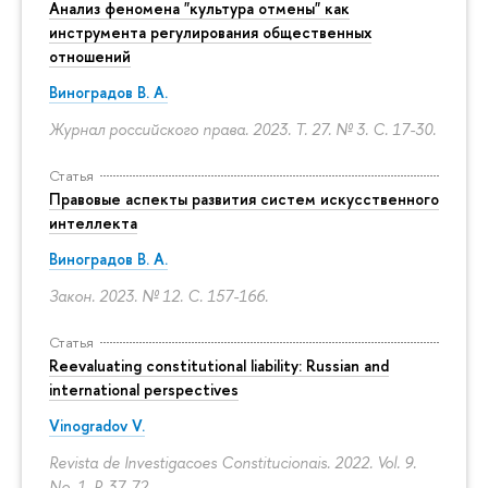
Анализ феномена "культура отмены" как
инструмента регулирования общественных
отношений
Виноградов В. А.
Журнал российского права. 2023. Т. 27. № 3.
С. 17-30.
Статья
Правовые аспекты развития систем искусственного
интеллекта
Виноградов В. А.
Закон. 2023. № 12.
С. 157-166.
Статья
Reevaluating constitutional liability: Russian and
international perspectives
Vinogradov V.
Revista de Investigacoes Constitucionais. 2022. Vol. 9.
No. 1.
P. 37-72.