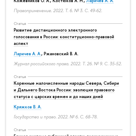
Кожевников О. А., Костюков А. Н.,
Ларичев А. А.
Правоприменение. 2022. Т. 6. № 3.
С. 49-62.
Статья
Развитие дистанционного электронного
голосования в России: конституционно-правовой
аспект
Ларичев А. А.
, Ржановский В. А.
Журнал российского права. 2022. Т. 26. № 9.
С. 35-52.
Статья
Коренные малочисленные народы Севера, Сибири
и Дальнего Востока России: эволюция правового
статуса с царских времен и до наших дней
Кряжков В. А.
Государство и право. 2022. № 6.
С. 68-78.
Статья