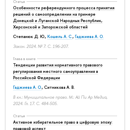
Статья
Особенности референдумного процесса принятия
решений о самоопределении на примере
Донецкой и Луганской Народных Республик,
Херсонской и Запорожской областей
Степанюк Д. Ю.,
Кошель А. С.
,
Гаджиева А. О.
Закон. 2024. № 7.
С. 196-207.
Глава в книге
Тенденции развития нормативного правового
регулирования местного самоуправления в
Российской Федерации
Гаджиева А. О.
, Ситникова А. В.
В кн.: Муниципальное право. М.: Ай Пи Ар Медиа,
2024. Гл. 17.
С. 484-505.
Статья
Активное избирательное право в цифровую эпоху:
правовой аспект