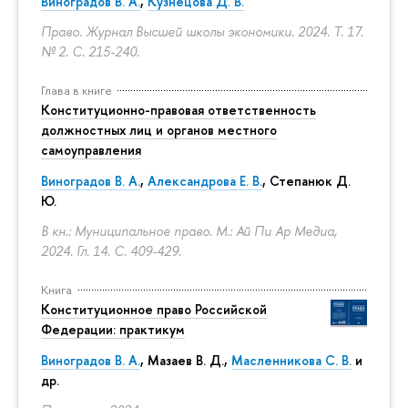
Виноградов В. А.
,
Кузнецова Д. В.
Право. Журнал Высшей школы экономики. 2024. Т. 17.
№ 2.
С. 215-240.
Глава в книге
Конституционно-правовая ответственность
должностных лиц и органов местного
самоуправления
Виноградов В. А.
,
Александрова Е. В.
, Степанюк Д.
Ю.
В кн.: Муниципальное право. М.: Ай Пи Ар Медиа,
2024. Гл. 14.
С. 409-429.
Книга
Конституционное право Российской
Федерации: практикум
Виноградов В. А.
,
Мазаев В. Д.
,
Масленникова С. В.
и
др.