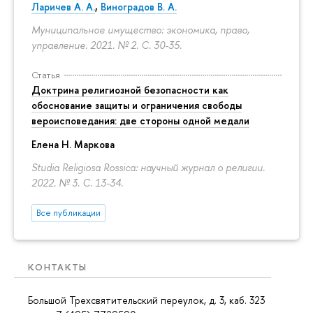
Ларичев А. А.
,
Виноградов В. А.
Муниципальное имущество: экономика, право,
управление. 2021. № 2.
С. 30-35.
Статья
Доктрина религиозной безопасности как
обоснование защиты и ограничения свободы
вероисповедания: две стороны одной медали
Елена Н. Маркова
Studia Religiosa Rossica: научный журнал о религии.
2022. № 3.
С. 13-34.
Все публикации
КОНТАКТЫ
Большой Трехсвятительский переулок, д. 3, каб. 323