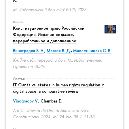
А.
М.: Издательский дом НИУ ВШЭ, 2025.
Книга
Конституционное право Российской
Федерации. Издание седьмое,
переработанное и дополненное
Виноградов В. А.
,
Мазаев В. Д.
,
Масленникова С. В.
Кн. 7-е изд., перераб. и доп.. М.: Издательство
Проспект, 2025.
Статья
IT Giants vs. states in human rights regulation in
digital space: a comparative review
Vinogradov V.
, Chambas E.
A e C - Revista de Direito Administrativo e
Constitucional. 2024. Vol. 24. No. 98.
P. 11-38.