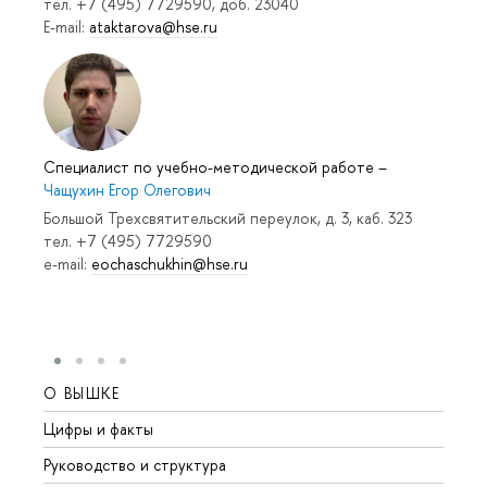
тел. +7 (495) 7729590, доб. 23040
E-mail:
ataktarova@hse.ru
Специалист по учебно-методической работе
–
Чащухин Егор Олегович
Большой Трехсвятительский переулок, д. 3, каб. 323
тел. +7 (495) 7729590
e-mail:
eochaschukhin@hse.ru
О ВЫШКЕ
ОБР
Цифры и факты
Лице
Руководство и структура
Довуз