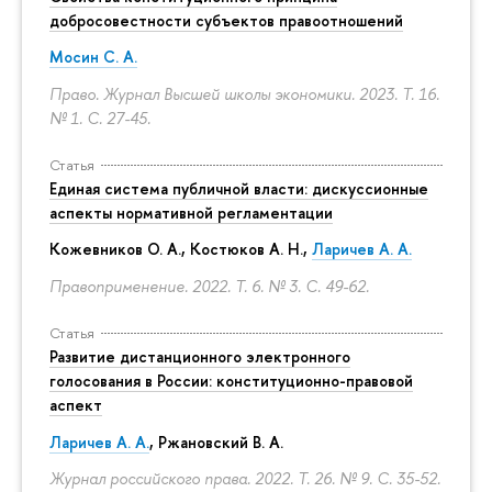
добросовестности субъектов правоотношений
Мосин С. А.
Право. Журнал Высшей школы экономики. 2023. Т. 16.
№ 1.
С. 27-45.
Статья
Единая система публичной власти: дискуссионные
аспекты нормативной регламентации
Кожевников О. А., Костюков А. Н.,
Ларичев А. А.
Правоприменение. 2022. Т. 6. № 3.
С. 49-62.
Статья
Развитие дистанционного электронного
голосования в России: конституционно-правовой
аспект
Ларичев А. А.
, Ржановский В. А.
Журнал российского права. 2022. Т. 26. № 9.
С. 35-52.