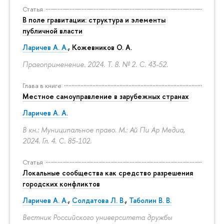
Статья
В поле гравитации: структура и элементы
публичной власти
Ларичев А. А.
, Кожевников О. А.
Правоприменение. 2024. Т. 8. № 2.
С. 43-52.
Глава в книге
Местное самоуправление в зарубежных странах
Ларичев А. А.
В кн.: Муниципальное право. М.: Ай Пи Ар Медиа,
2024. Гл. 4.
С. 85-102.
Статья
Локальные сообщества как средство разрешения
городских конфликтов
Ларичев А. А.
,
Солдатова Л. В.
,
Таболин В. В.
Вестник Российского университета дружбы