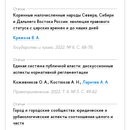
Статья
Коренные малочисленные народы Севера, Сибири
и Дальнего Востока России: эволюция правового
статуса с царских времен и до наших дней
Кряжков В. А.
Государство и право. 2022. № 6.
С. 68-78.
Статья
Единая система публичной власти: дискуссионные
аспекты нормативной регламентации
Кожевников О. А., Костюков А. Н.,
Ларичев А. А.
Правоприменение. 2022. Т. 6. № 3.
С. 49-62.
Статья
Город и городские сообщества: юридические и
урбанологические аспекты соотношения целого и
части