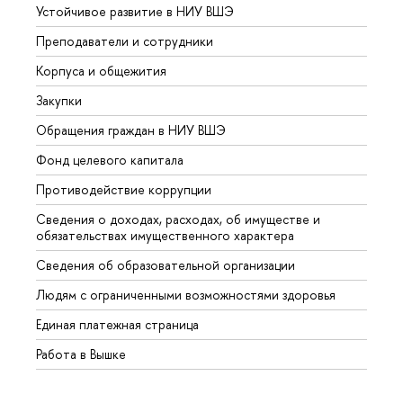
Устойчивое развитие в НИУ ВШЭ
Олим
Преподаватели и сотрудники
Прием
Корпуса и общежития
Вышк
Закупки
Прием
Обращения граждан в НИУ ВШЭ
Аспир
Фонд целевого капитала
Допол
Противодействие коррупции
Центр
Сведения о доходах, расходах, об имуществе и
Бизне
обязательствах имущественного характера
Образ
Сведения об образовательной организации
Обрат
Людям с ограниченными возможностями здоровья
Единая платежная страница
Работа в Вышке