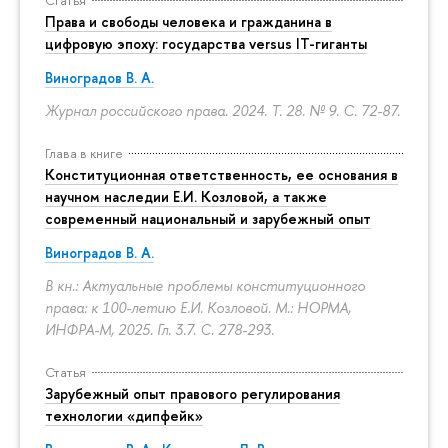
Статья
Права и свободы человека и гражданина в
цифровую эпоху: государства versus IT-гиганты
Виноградов В. А.
Журнал российского права. 2024. Т. 28. № 9.
С. 72-87.
Глава в книге
Конституционная ответственность, ее основания в
научном наследии Е.И. Козловой, а также
современный национальный и зарубежный опыт
Виноградов В. А.
В кн.: Актуальные проблемы конституционного
права: к 100-летию Е.И. Козловой. М.: НОРМА,
ИНФРА-М, 2025. Гл. 3.7.
С. 278-293.
Статья
Зарубежный опыт правового регулирования
технологии «дипфейк»