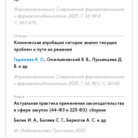
Фармакоэкономика. Современная фармакоэкономика
и фармакоэпидемиология. 2023. Т. 16. № 4.
С. 657-670.
Статья
Клиническая апробация сегодня: анализ текущих
проблем и пути их решения
Гаджиева А. О.
, Омельяновский В. В., Лукьянцева Д.
В. и др.
Фармакоэкономика. Современная фармакоэкономика
и фармакоэпидемиология. 2023. Т. 16. № 1.
С. 60-69.
Книга
Актуальная практика применения законодательства
в сфере закупок (44-ФЗ и 223-ФЗ): сборник
Белик И. А., Беляев С. Г.,
Березгов А. С.
и др.
М.: Издательство Проспект, 2023.