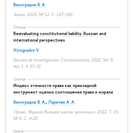
Виноградов В. А.
Закон. 2023. № 12.
С. 157-166.
Статья
Reevaluating constitutional liability: Russian and
international perspectives
Vinogradov V.
Revista de Investigacoes Constitucionais. 2022. Vol. 9.
No. 1.
P. 37-72.
Статья
Индекс этичности права как прикладной
инструмент оценки соотношения права и морали
Виноградов В. А.
,
Ларичев А. А.
Право. Журнал Высшей школы экономики. 2022. Т. 15.
№ 5.
С. 4-23.
Книга