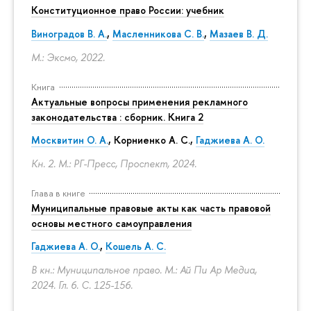
Конституционное право России: учебник
Виноградов В. А.
,
Масленникова С. В.
,
Мазаев В. Д.
М.: Эксмо, 2022.
Книга
Актуальные вопросы применения рекламного
законодательства : сборник. Книга 2
Москвитин О. А.
,
Корниенко А. С.
,
Гаджиева А. О.
Кн. 2. М.: РГ-Пресс, Проспект, 2024.
Глава в книге
Муниципальные правовые акты как часть правовой
основы местного самоуправления
Гаджиева А. О.
,
Кошель А. С.
В кн.: Муниципальное право. М.: Ай Пи Ар Медиа,
2024. Гл. 6.
С. 125-156.