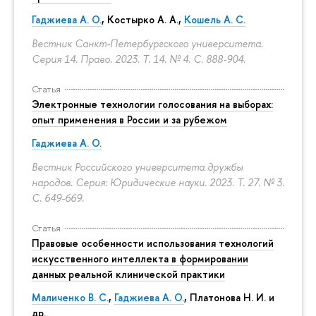
Гаджиева А. О.
, Костырко А. А.,
Кошель А. С.
Вестник Санкт-Петербургского университета.
Серия 14. Право. 2023. Т. 14. № 4.
С. 888-904.
Статья
Электронные технологии голосования на выборах:
опыт применения в России и за рубежом
Гаджиева А. О.
Вестник Российского университета дружбы
народов. Серия: Юридические науки. 2023. Т. 27. № 3.
С. 649-669.
Статья
Правовые особенности использования технологий
искусственного интеллекта в формировании
данных реальной клинической практики
Маличенко В. С.
,
Гаджиева А. О.
, Платонова Н. И. и
др.