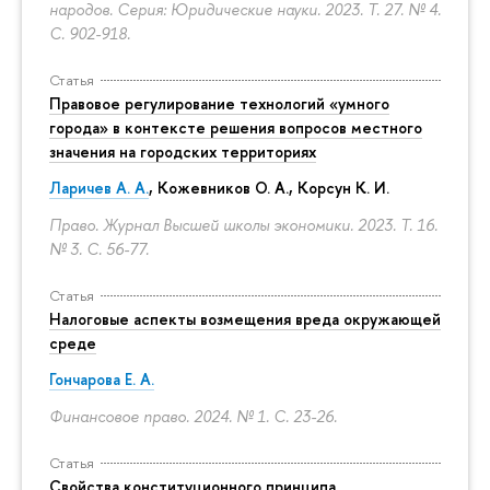
народов. Серия: Юридические науки. 2023. Т. 27. № 4.
С. 902-918.
Статья
Правовое регулирование технологий «умного
города» в контексте решения вопросов местного
значения на городских территориях
Ларичев А. А.
, Кожевников О. А., Корсун К. И.
Право. Журнал Высшей школы экономики. 2023. Т. 16.
№ 3.
С. 56-77.
Статья
Налоговые аспекты возмещения вреда окружающей
среде
Гончарова Е. А.
Финансовое право. 2024. № 1.
С. 23-26.
Статья
Свойства конституционного принципа