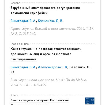
Статья
Зарубежный опыт правового регулирования
технологии «дипфейк»
Виноградов В. А.
,
Кузнецова Д. В.
Право. Журнал Высшей школы экономики. 2024. Т. 17.
№ 2.
С. 215-240.
Глава в книге
Конституционно-правовая ответственность
должностных лиц и органов местного
самоуправления
Виноградов В. А.
,
Александрова Е. В.
, Степанюк Д.
Ю.
В кн.: Муниципальное право. М.: Ай Пи Ар Медиа,
2024. Гл. 14.
С. 409-429.
Книга
Конституционное право Российской