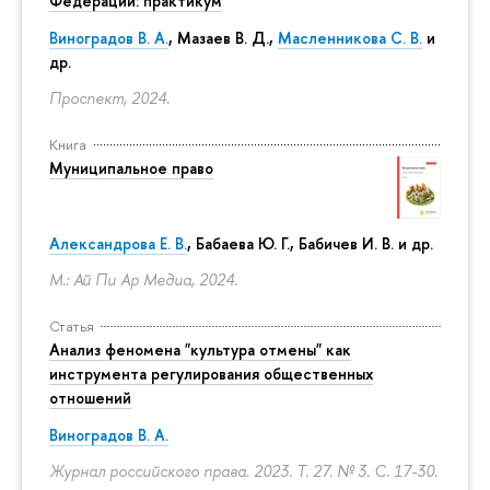
Федерации: практикум
Виноградов В. А.
,
Мазаев В. Д.
,
Масленникова С. В.
и
др.
Проспект, 2024.
Книга
Муниципальное право
Александрова Е. В.
, Бабаева Ю. Г., Бабичев И. В. и др.
М.: Ай Пи Ар Медиа, 2024.
Статья
Анализ феномена "культура отмены" как
инструмента регулирования общественных
отношений
Виноградов В. А.
Журнал российского права. 2023. Т. 27. № 3.
С. 17-30.