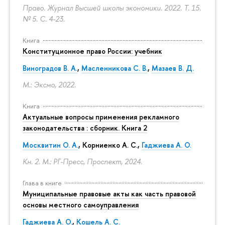
Право. Журнал Высшей школы экономики. 2022. Т. 15.
№ 5.
С. 4-23.
Книга
Конституционное право России: учебник
Виноградов В. А.
,
Масленникова С. В.
,
Мазаев В. Д.
М.: Эксмо, 2022.
Книга
Актуальные вопросы применения рекламного
законодательства : сборник. Книга 2
Москвитин О. А.
,
Корниенко А. С.
,
Гаджиева А. О.
Кн. 2. М.: РГ-Пресс, Проспект, 2024.
Глава в книге
Муниципальные правовые акты как часть правовой
основы местного самоуправления
Гаджиева А. О.
,
Кошель А. С.