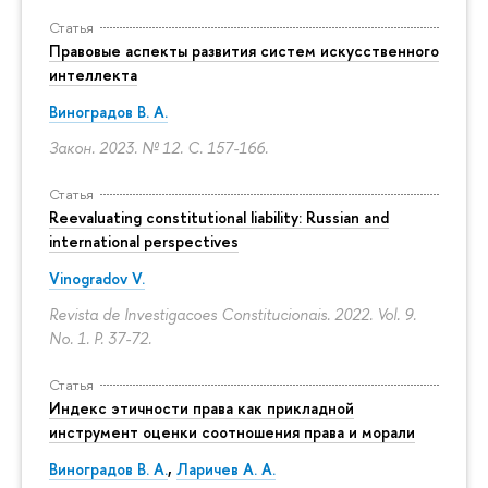
Статья
Правовые аспекты развития систем искусственного
интеллекта
Виноградов В. А.
Закон. 2023. № 12.
С. 157-166.
Статья
Reevaluating constitutional liability: Russian and
international perspectives
Vinogradov V.
Revista de Investigacoes Constitucionais. 2022. Vol. 9.
No. 1.
P. 37-72.
Статья
Индекс этичности права как прикладной
инструмент оценки соотношения права и морали
Виноградов В. А.
,
Ларичев А. А.