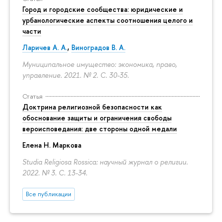
Город и городские сообщества: юридические и
урбанологические аспекты соотношения целого и
части
Ларичев А. А.
,
Виноградов В. А.
Муниципальное имущество: экономика, право,
управление. 2021. № 2.
С. 30-35.
Статья
Доктрина религиозной безопасности как
обоснование защиты и ограничения свободы
вероисповедания: две стороны одной медали
Елена Н. Маркова
Studia Religiosa Rossica: научный журнал о религии.
2022. № 3.
С. 13-34.
Все публикации