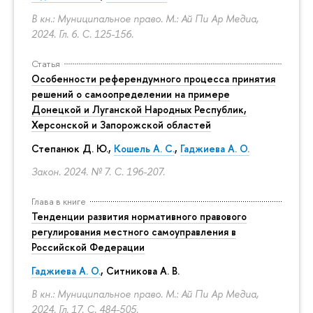
В кн.: Муниципальное право. М.: Ай Пи Ар Медиа,
2024. Гл. 6.
С. 125-156.
Статья
Особенности референдумного процесса принятия
решений о самоопределении на примере
Донецкой и Луганской Народных Республик,
Херсонской и Запорожской областей
Степанюк Д. Ю.,
Кошель А. С.
,
Гаджиева А. О.
Закон. 2024. № 7.
С. 196-207.
Глава в книге
Тенденции развития нормативного правового
регулирования местного самоуправления в
Российской Федерации
Гаджиева А. О.
, Ситникова А. В.
В кн.: Муниципальное право. М.: Ай Пи Ар Медиа,
2024. Гл. 17.
С. 484-505.