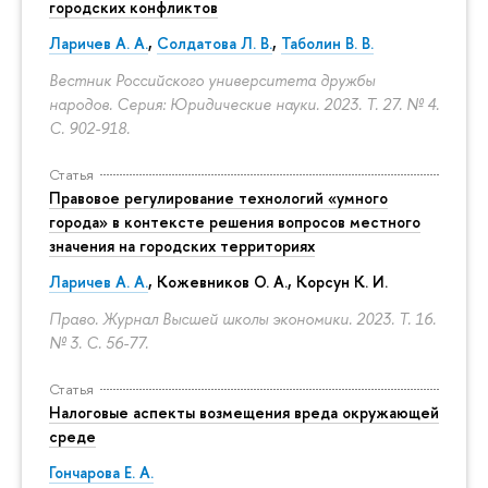
городских конфликтов
Ларичев А. А.
,
Солдатова Л. В.
,
Таболин В. В.
Вестник Российского университета дружбы
народов. Серия: Юридические науки. 2023. Т. 27. № 4.
С. 902-918.
Статья
Правовое регулирование технологий «умного
города» в контексте решения вопросов местного
значения на городских территориях
Ларичев А. А.
, Кожевников О. А., Корсун К. И.
Право. Журнал Высшей школы экономики. 2023. Т. 16.
№ 3.
С. 56-77.
Статья
Налоговые аспекты возмещения вреда окружающей
среде
Гончарова Е. А.