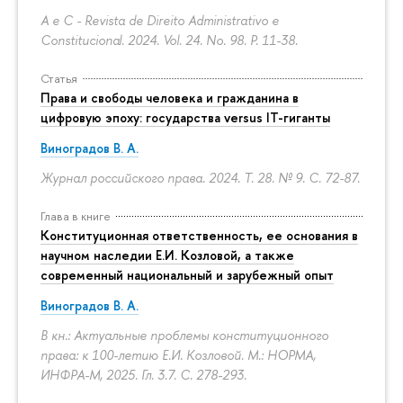
A e C - Revista de Direito Administrativo e
Constitucional. 2024. Vol. 24. No. 98.
P. 11-38.
Статья
Права и свободы человека и гражданина в
цифровую эпоху: государства versus IT-гиганты
Виноградов В. А.
Журнал российского права. 2024. Т. 28. № 9.
С. 72-87.
Глава в книге
Конституционная ответственность, ее основания в
научном наследии Е.И. Козловой, а также
современный национальный и зарубежный опыт
Виноградов В. А.
В кн.: Актуальные проблемы конституционного
права: к 100-летию Е.И. Козловой. М.: НОРМА,
ИНФРА-М, 2025. Гл. 3.7.
С. 278-293.