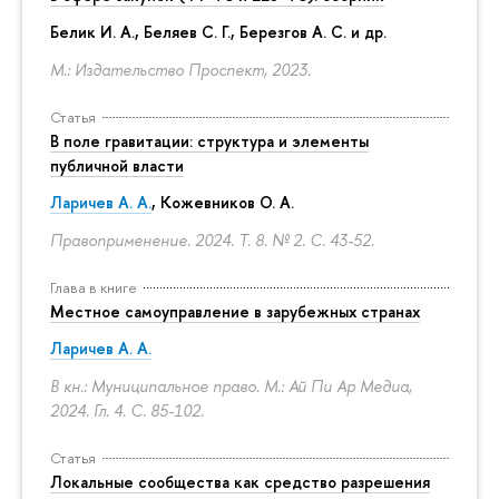
Белик И. А., Беляев С. Г.,
Березгов А. С.
и др.
М.: Издательство Проспект, 2023.
Статья
В поле гравитации: структура и элементы
публичной власти
Ларичев А. А.
, Кожевников О. А.
Правоприменение. 2024. Т. 8. № 2.
С. 43-52.
Глава в книге
Местное самоуправление в зарубежных странах
Ларичев А. А.
В кн.: Муниципальное право. М.: Ай Пи Ар Медиа,
2024. Гл. 4.
С. 85-102.
Статья
Локальные сообщества как средство разрешения