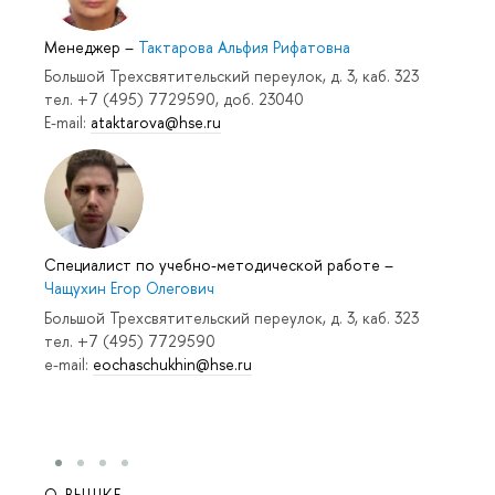
Менеджер
–
Тактарова Альфия Рифатовна
Большой Трехсвятительский переулок, д. 3, каб. 323
тел. +7 (495) 7729590, доб. 23040
E-mail:
ataktarova@hse.ru
Специалист по учебно-методической работе
–
Чащухин Егор Олегович
Большой Трехсвятительский переулок, д. 3, каб. 323
тел. +7 (495) 7729590
e-mail:
eochaschukhin@hse.ru
О ВЫШКЕ
ОБР