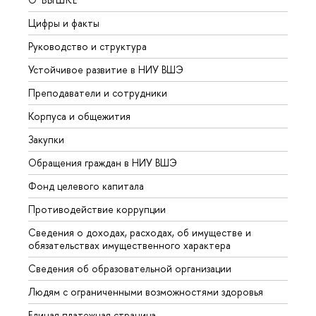
Цифры и факты
Лице
Руководство и структура
Довуз
Устойчивое развитие в НИУ ВШЭ
Олим
Преподаватели и сотрудники
Прием
Корпуса и общежития
Вышк
Закупки
Прием
Обращения граждан в НИУ ВШЭ
Аспир
Фонд целевого капитала
Допол
Противодействие коррупции
Центр
Сведения о доходах, расходах, об имуществе и
Бизне
обязательствах имущественного характера
Образ
Сведения об образовательной организации
Обрат
Людям с ограниченными возможностями здоровья
Единая платежная страница