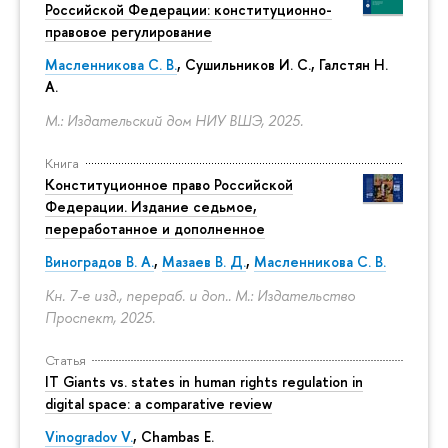
Российской Федерации: конституционно-
правовое регулирование
Масленникова С. В.
,
Сушильников И. С.
,
Галстян Н.
А.
М.: Издательский дом НИУ ВШЭ, 2025.
Книга
Конституционное право Российской
Федерации. Издание седьмое,
переработанное и дополненное
Виноградов В. А.
,
Мазаев В. Д.
,
Масленникова С. В.
Кн. 7-е изд., перераб. и доп.. М.: Издательство
Проспект, 2025.
Статья
IT Giants vs. states in human rights regulation in
digital space: a comparative review
Vinogradov V.
, Chambas E.