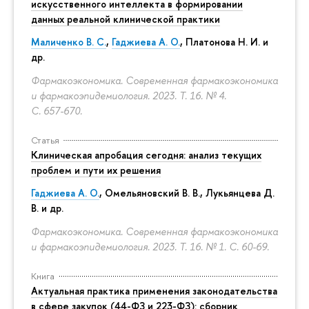
искусственного интеллекта в формировании
данных реальной клинической практики
Маличенко В. С.
,
Гаджиева А. О.
, Платонова Н. И. и
др.
Фармакоэкономика. Современная фармакоэкономика
и фармакоэпидемиология. 2023. Т. 16. № 4.
С. 657-670.
Статья
Клиническая апробация сегодня: анализ текущих
проблем и пути их решения
Гаджиева А. О.
, Омельяновский В. В., Лукьянцева Д.
В. и др.
Фармакоэкономика. Современная фармакоэкономика
и фармакоэпидемиология. 2023. Т. 16. № 1.
С. 60-69.
Книга
Актуальная практика применения законодательства
в сфере закупок (44-ФЗ и 223-ФЗ): сборник