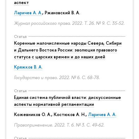
аспект
Ларичев А. А.
, Ржановский В. А.
Журнал российского права. 2022. Т. 26. № 9.
С. 35-52.
Статья
Коренные малочисленные народы Севера, Сибири
и Дальнего Востока России: эволюция правового
статуса с царских времен и до наших дней
Кряжков В. А.
Государство и право. 2022. № 6.
С. 68-78.
Статья
Единая система публичной власти: дискуссионные
аспекты нормативной регламентации
Кожевников О. А., Костюков А. Н.,
Ларичев А. А.
Правоприменение. 2022. Т. 6. № 3.
С. 49-62.
Статья