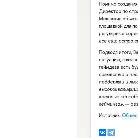
Помимо создания 
Директор по стра
Мешалкин
объясн
площадкой для по
регулярные соре
все еще остро с
Подводя итоги, В
ситуацию, связан
геймдева есть б
совместно и пл
поддержки и ль
высококвалифици
которые способ
гейминга»,
— рез
Источник:
Общест