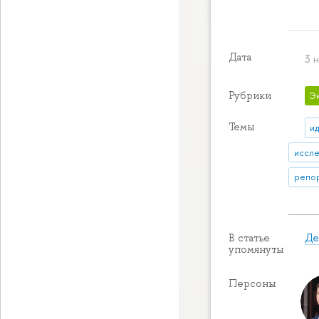
Дата
3 
Рубрики
Э
Темы
и
иссле
репор
Де
В статье
упомянуты
Персоны