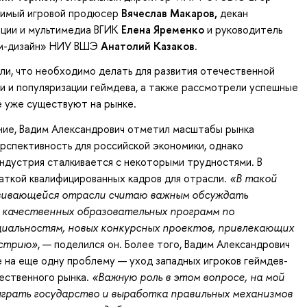
симый игровой продюсер
Вячеслав Макаров,
декан
ации и мультимедиа ВГИК
Елена Яременко
и руководитель
йм-дизайн» НИУ ВШЭ
Анатолий Казаков
.
и, что необходимо делать для развития отечественной
и и популяризации геймдева, а также рассмотрели успешные
е уже существуют на рынке.
ние, Вадим Александрович отметил масштабы рынка
ерспективность для российской экономики, однако
индустрия сталкивается с некоторыми трудностями. В
ваткой квалифицированных кадров для отрасли.
«В такой
вивающейся отрасли считаю важным обсуждать
 качественных образовательных программ по
иальностям, новых конкурсных проектов, привлекающих
устрию»
, — поделился он. Более того, Вадим Александрович
 на еще одну проблему — уход западных игроков геймдев-
ественного рынка.
«Важную роль в этом вопросе, на мой
ыграть государство и выработка правильных механизмов