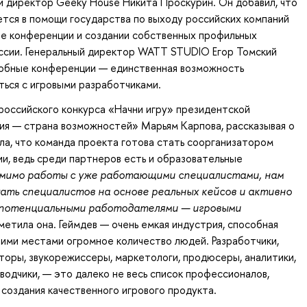
и директор Geeky House Никита Проскурин. Он добавил, что
тся в помощи государства по выходу российских компаний
е конференции и создании собственных профильных
ссии. Генеральный директор WATT STUDIO Егор Томский
добные конференции — единственная возможность
ься с игровыми разработчиками.
российского конкурса «Начни игру» президентской
ия — страна возможностей» Марьям Карпова, рассказывая о
ла, что команда проекта готова стать соорганизатором
и, ведь среди партнеров есть и образовательные
мимо работы с уже работающими специалистами, нам
ать специалистов на основе реальных кейсов и активно
 потенциальными работодателями — игровыми
тметила она. Геймдев — очень емкая индустрия, способная
ими местами огромное количество людей. Разработчики,
торы, звукорежиссеры, маркетологи, продюсеры, аналитики,
водчики, — это далеко не весь список профессионалов,
создания качественного игрового продукта.