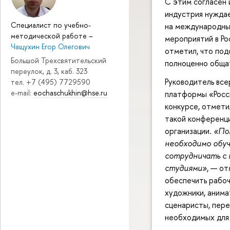
С этим согласен 
индустрия нуждае
Специалист по учебно-
на международны
методической работе
–
мероприятий в Ро
Чащухин Егор Олегович
отметил, что по
Большой Трехсвятительский
полноценно общат
переулок, д. 3, каб. 323
Руководитель все
тел. +7 (495) 7729590
e-mail:
eochaschukhin@hse.ru
платформы «Росс
конкурсе, отмети
такой конференци
организации.
«По
необходимо обуч
сотрудничать с
студиями»
, — о
обеспечить рабоч
художники, анима
сценаристы, пере
необходимых для 