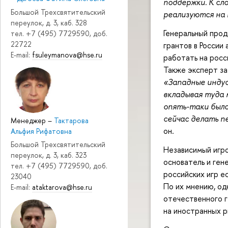
поддержки. К сл
Большой Трехсвятительский
реализуются на
переулок, д. 3, каб. 328
Генеральный прод
тел. +7 (495) 7729590, доб.
22722
грантов в России
E-mail:
fsuleymanova@hse.ru
работать на росс
Также эксперт за
«Западные инду
вкладывая туда 
опять-таки было
сейчас делать п
Менеджер
–
Тактарова
он.
Альфия Рифатовна
Большой Трехсвятительский
Независимый игро
переулок, д. 3, каб. 323
основатель и ген
тел. +7 (495) 7729590, доб.
российских игр е
23040
По их мнению, од
E-mail:
ataktarova@hse.ru
отечественного 
на иностранных р