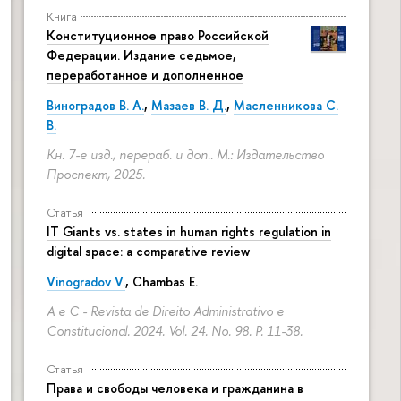
Книга
Конституционное право Российской
Федерации. Издание седьмое,
переработанное и дополненное
Виноградов В. А.
,
Мазаев В. Д.
,
Масленникова С.
В.
Кн. 7-е изд., перераб. и доп.. М.: Издательство
Проспект, 2025.
Статья
IT Giants vs. states in human rights regulation in
digital space: a comparative review
Vinogradov V.
, Chambas E.
A e C - Revista de Direito Administrativo e
Constitucional. 2024. Vol. 24. No. 98.
P. 11-38.
Статья
Права и свободы человека и гражданина в