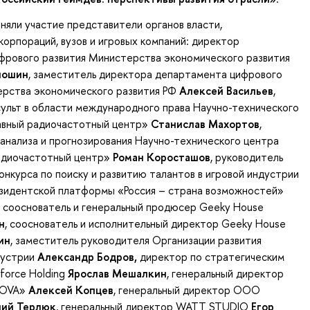
няли участие представители органов власти,
корпораций, вузов и игровых компаний: директор
фрового развития Министерства экономического развития
лошин
, заместитель директора департамента цифрового
ерства экономического развития РФ
Алексей Васильев
,
ульт в области международного права Научно-технического
авный радиочастотный центр»
Станислав Махортов
,
 анализа и прогнозирования Научно-технического центра
адиочастотный центр»
Роман Коросташов
, руководитель
онкурса по поиску и развитию талантов в игровой индустрии
езидентской платформы «Россия – страна возможностей»
, сооснователь и генеральный продюсер Geeky House
н
, сооснователь и исполнительный директор Geeky House
ин
, заместитель руководителя Организации развития
дустрии
Александр Бодров,
директор по стратегическим
force Holding
Ярослав Мешалкин
, генеральный директор
NOVA»
Алексей Копцев
, генеральный директор ООО
лий Терлюк
, генеральный директор WATT STUDIO
Егор