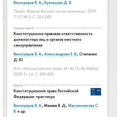
Виноградов В. А.
,
Кузнецова Д. В.
Право. Журнал Высшей школы экономики. 2024.
Т. 17. № 2.
С. 215-240.
Глава в книге
Конституционно-правовая ответственность
должностных лиц и органов местного
самоуправления
Виноградов В. А.
,
Александрова Е. В.
, Степанюк
Д. Ю.
В кн.: Муниципальное право. М.: Ай Пи Ар Медиа,
2024. Гл. 14.
С. 409-429.
Книга
Конституционное право Российской
Федерации: практикум
Виноградов В. А.
,
Мазаев В. Д.
,
Масленникова С.
В.
и др.