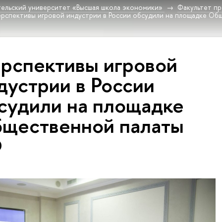
ельский университет «Высшая школа экономики»
Факультет пр
рспективы игровой индустрии в России обсудили на площадке Об
рспективы игровой
дустрии в России
судили на площадке
щественной палаты
Ф