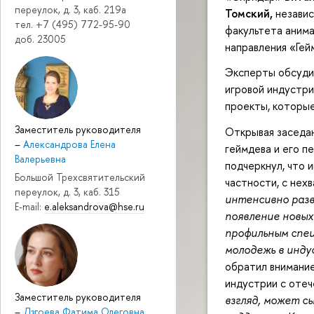
переулок, д. 3, каб. 219a
Томский,
незави
тел. +7 (495) 772-95-90
факультета аним
доб. 23005
направления «Ге
Эксперты обсудил
игровой индустри
проекты, которы
Заместитель руководителя
Открывая заседа
–
Александрова Елена
геймдева и его п
Валерьевна
подчеркнул, что 
Большой Трехсвятительский
частности, с нех
переулок, д. 3, каб. 315
интенсивно раз
E-mail:
e.aleksandrova@hse.ru
появление новых
профильным спец
молодежь в инд
обратил внимание
индустрии с отеч
Заместитель руководителя
взгляд, может с
–
Дзгоева Фатима Олеговна