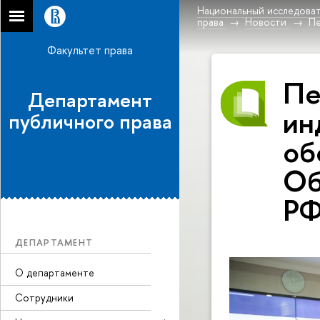
Национальный исследоват
права
Новости
Пе
Факультет права
Пе
Департамент
ин
публичного права
об
Об
Р
ДЕПАРТАМЕНТ
О департаменте
Сотрудники