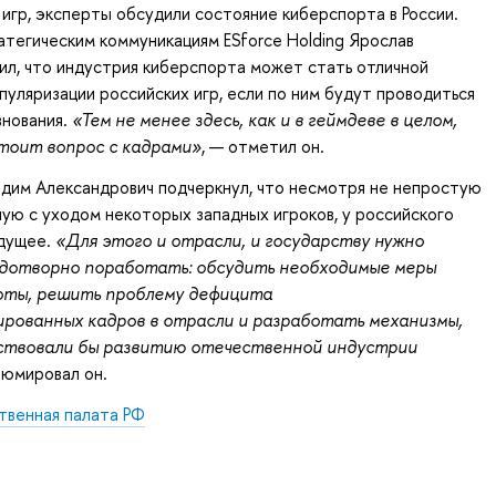
игр, эксперты обсудили состояние киберспорта в России.
тегическим коммуникациям ESforce Holding Ярослав
ил, что индустрия киберспорта может стать отличной
пуляризации российских игр, если по ним будут проводиться
внования.
«Тем не менее здесь, как и в геймдеве в целом,
тоит вопрос с кадрами»
, — отметил он.
адим Александрович подчеркнул, что несмотря не непростую
ную с уходом некоторых западных игроков, у российского
удущее.
«Для этого и отрасли, и государству нужно
одотворно поработать: обсудить необходимые меры
готы, решить проблему дефицита
рованных кадров в отрасли и разработать механизмы,
ствовали бы развитию отечественной индустрии
юмировал он.
венная палата РФ