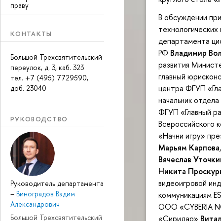
праву
В обсуждении при
технологических 
КОНТАКТЫ
департамента ци
РФ
Владимир Во
Большой Трехсвятительский
развития Минист
переулок, д. 3, каб. 323
главный юрисконс
тел. +7 (495) 7729590,
центра ФГУП «Гл
доб. 23040
начальник отдела
ФГУП «Главный р
РУКОВОДСТВО
Всероссийского к
«Начни игру» пр
Марьям Карпова
Вячеслав Уточки
Никита Проскур
видеоигровой ин
Руководитель департамента
–
Виноградов Вадим
коммуникациям ES
Александрович
ООО «CYBERIA 
Большой Трехсвятительский
«Сиридар»
Вита