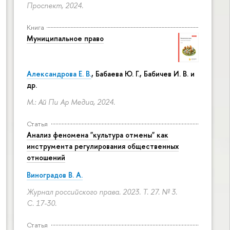
Проспект, 2024.
Книга
Муниципальное право
Александрова Е. В.
, Бабаева Ю. Г., Бабичев И. В. и
др.
М.: Ай Пи Ар Медиа, 2024.
Статья
Анализ феномена "культура отмены" как
инструмента регулирования общественных
отношений
Виноградов В. А.
Журнал российского права. 2023. Т. 27. № 3.
С. 17-30.
Статья