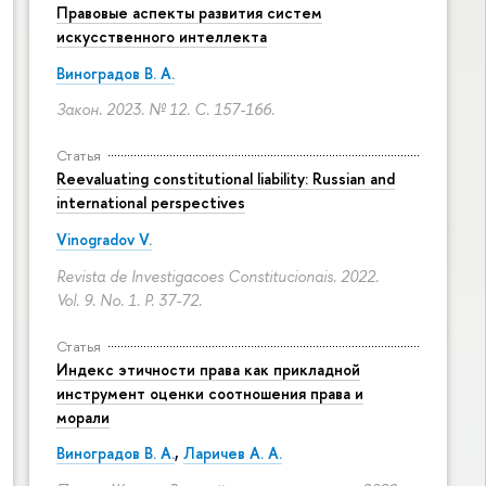
Правовые аспекты развития систем
искусственного интеллекта
Виноградов В. А.
Закон. 2023. № 12.
С. 157-166.
Статья
Reevaluating constitutional liability: Russian and
international perspectives
Vinogradov V.
Revista de Investigacoes Constitucionais. 2022.
Vol. 9. No. 1.
P. 37-72.
Статья
Индекс этичности права как прикладной
инструмент оценки соотношения права и
морали
Виноградов В. А.
,
Ларичев А. А.