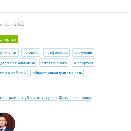
ноября, 2022 г.
кспертиза
деи и опыт
не учеба
профессора
дискуссии
дования и аналитика
взгляд ученого
экспертиза
таж о событии
общественная деятельность
партамент публичного права
,
Факультет права