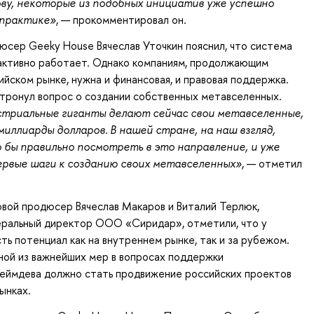
ову, некоторые из подобных инициатив уже успешно
 практике»
, — прокомментировал он.
юсер Geeky House Вячеслав Уточкин
пояснил, что система
 активно работает. Однако компаниям, продолжающим
ийском рынке, нужна и финансовая, и правовая поддержка.
тронул вопрос о создании собственных метавселенных.
стриальные гиганты делают сейчас свои метавселенные,
миллиарды долларов. В нашей стране, на наш взгляд,
 бы правильно посмотреть в это направление, и уже
ервые шаги к созданию своих метавселенных»
, — отметил
вой продюсер Вячеслав Макаров и Виталий Терлюк,
еральный директор ООО «Сиридар», отметили, что у
сть потенциал как на внутреннем рынке, так и за рубежом.
ной из важнейших мер в вопросах поддержки
геймдева должно стать продвижение российских проектов
ынках.