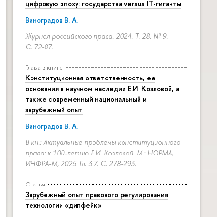
цифровую эпоху: государства versus IT-гиганты
Виноградов В. А.
Журнал российского права. 2024. Т. 28. № 9.
С. 72-87.
Глава в книге
Конституционная ответственность, ее
основания в научном наследии Е.И. Козловой, а
также современный национальный и
зарубежный опыт
Виноградов В. А.
В кн.: Актуальные проблемы конституционного
права: к 100-летию Е.И. Козловой. М.: НОРМА,
ИНФРА-М, 2025. Гл. 3.7.
С. 278-293.
Статья
Зарубежный опыт правового регулирования
технологии «дипфейк»