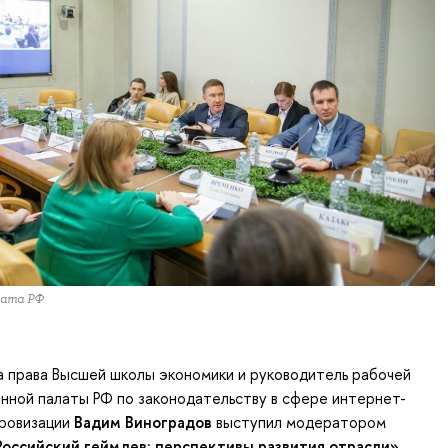
лата РФ
 права Высшей школы экономики и руководитель рабочей
нной палаты РФ по законодательству в сфере интернет-
фровизации
Вадим Виноградов
выступил модератором
Российский геймдев: перспективы развития отрасли»
.