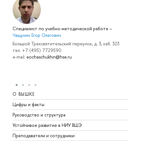
Специалист по учебно-методической работе
–
Чащухин Егор Олегович
Большой Трехсвятительский переулок, д. 3, каб. 323
тел. +7 (495) 7729590
e-mail:
eochaschukhin@hse.ru
О ВЫШКЕ
ОБР
Цифры и факты
Лице
Руководство и структура
Довуз
Устойчивое развитие в НИУ ВШЭ
Олим
Преподаватели и сотрудники
Прием