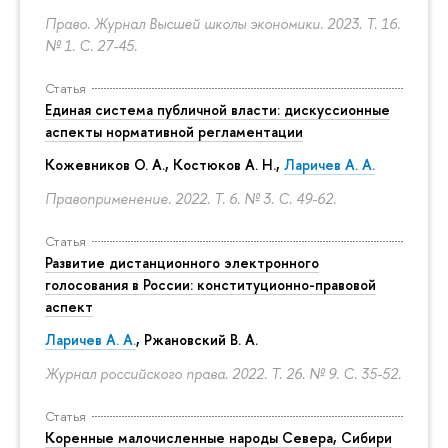
Право. Журнал Высшей школы экономики. 2023. Т. 16.
№ 1.
С. 27-45.
Статья
Единая система публичной власти: дискуссионные
аспекты нормативной регламентации
Кожевников О. А., Костюков А. Н.,
Ларичев А. А.
Правоприменение. 2022. Т. 6. № 3.
С. 49-62.
Статья
Развитие дистанционного электронного
голосования в России: конституционно-правовой
аспект
Ларичев А. А.
, Ржановский В. А.
Журнал российского права. 2022. Т. 26. № 9.
С. 35-52.
Статья
Коренные малочисленные народы Севера, Сибири