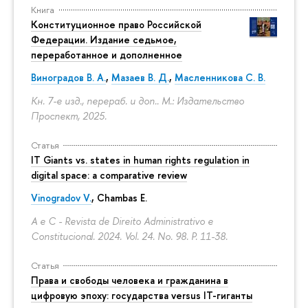
Книга
Конституционное право Российской
Федерации. Издание седьмое,
переработанное и дополненное
Виноградов В. А.
,
Мазаев В. Д.
,
Масленникова С. В.
Кн. 7-е изд., перераб. и доп.. М.: Издательство
Проспект, 2025.
Статья
IT Giants vs. states in human rights regulation in
digital space: a comparative review
Vinogradov V.
, Chambas E.
A e C - Revista de Direito Administrativo e
Constitucional. 2024. Vol. 24. No. 98.
P. 11-38.
Статья
Права и свободы человека и гражданина в
цифровую эпоху: государства versus IT-гиганты