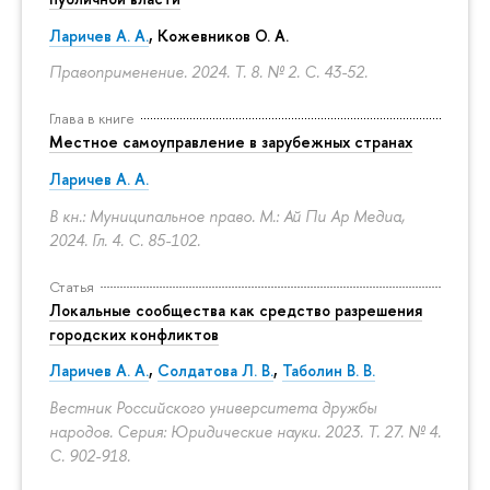
Ларичев А. А.
, Кожевников О. А.
Правоприменение. 2024. Т. 8. № 2.
С. 43-52.
Глава в книге
Местное самоуправление в зарубежных странах
Ларичев А. А.
В кн.: Муниципальное право. М.: Ай Пи Ар Медиа,
2024. Гл. 4.
С. 85-102.
Статья
Локальные сообщества как средство разрешения
городских конфликтов
Ларичев А. А.
,
Солдатова Л. В.
,
Таболин В. В.
Вестник Российского университета дружбы
народов. Серия: Юридические науки. 2023. Т. 27. № 4.
С. 902-918.