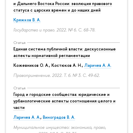
и Дальнего Востока России: эволюция правового
статуса с царских времен и до наших дней
Кряжков В. А.
Государство и право. 2022. № 6.
С. 68-78.
Статья
Единая система публичной власти: дискуссионные
аспекты нормативной регламентации
Кожевников О. А., Костюков А. Н.,
Ларичев А. А.
Правоприменение. 2022. Т. 6. № 3.
С. 49-62.
Статья
Город и городские сообщества: юридические и
урбанологические аспекты соотношения целого и
части
Ларичев А. А.
,
Виноградов В. А.
Муниципальное имущество: экономика, право,