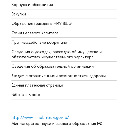
Корпуса и общежития
Вышк
Закупки
Прием
Обращения граждан в НИУ ВШЭ
Аспир
Фонд целевого капитала
Допол
Противодействие коррупции
Центр
Сведения о доходах, расходах, об имуществе и
Бизне
обязательствах имущественного характера
Образ
Сведения об образовательной организации
Обрат
Людям с ограниченными возможностями здоровья
Единая платежная страница
Работа в Вышке
http://www.minobrnauki.gov.ru/
Министерство науки и высшего образования РФ