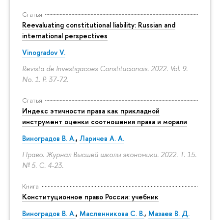
Статья
Reevaluating constitutional liability: Russian and
international perspectives
Vinogradov V.
Revista de Investigacoes Constitucionais. 2022. Vol. 9.
No. 1.
P. 37-72.
Статья
Индекс этичности права как прикладной
инструмент оценки соотношения права и морали
Виноградов В. А.
,
Ларичев А. А.
Право. Журнал Высшей школы экономики. 2022. Т. 15.
№ 5.
С. 4-23.
Книга
Конституционное право России: учебник
Виноградов В. А.
,
Масленникова С. В.
,
Мазаев В. Д.