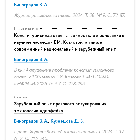
Виноградов В. А.
Журнал российского права. 2024. Т. 28. № 9.
С. 72-87.
Глава в книге
Конституционная ответственность, ее основания в
научном наследии Е.И. Козловой, а также
современный национальный и зарубежный опыт
Виноградов В. А.
В кн.: Актуальные проблемы конституционного
права: к 100-летию Е.И. Козловой. М.: НОРМА,
ИНФРА-М, 2025. Гл. 3.7.
С. 278-293.
Статья
Зарубежный опыт правового регулирования
технологии «дипфейк»
Виноградов В. А.
,
Кузнецова Д. В.
Право. Журнал Высшей школы экономики. 2024. Т. 17.
№ 2.
С. 215-240.