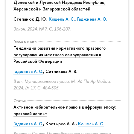
Донецкой и Луганской Народных Республик,
Херсонской и Запорожской областей
Степанюк Д. Ю.,
Кошель А. С.
,
Гаджиева А. О.
Закон. 2024. № 7.
С. 196-207.
Глава в книге
Тенденции развития нормативного правового
регулирования местного самоуправления в
Российской Федерации
Гаджиева А. О.
, Ситникова А. В.
В кн.: Муниципальное право. М.: Ай Пи Ар Медиа,
2024. Гл. 17.
С. 484-505.
Статья
Активное избирательное право в цифровую эпоху:
правовой аспект
Гаджиева А. О.
, Костырко А. А.,
Кошель А. С.
Вестник Санкт-Петербургского университета.