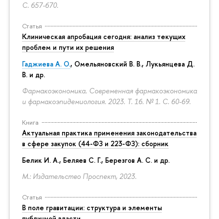
С. 657-670.
Статья
Клиническая апробация сегодня: анализ текущих
проблем и пути их решения
Гаджиева А. О.
, Омельяновский В. В., Лукьянцева Д.
В. и др.
Фармакоэкономика. Современная фармакоэкономика
и фармакоэпидемиология. 2023. Т. 16. № 1.
С. 60-69.
Книга
Актуальная практика применения законодательства
в сфере закупок (44-ФЗ и 223-ФЗ): сборник
Белик И. А., Беляев С. Г.,
Березгов А. С.
и др.
М.: Издательство Проспект, 2023.
Статья
В поле гравитации: структура и элементы
публичной власти