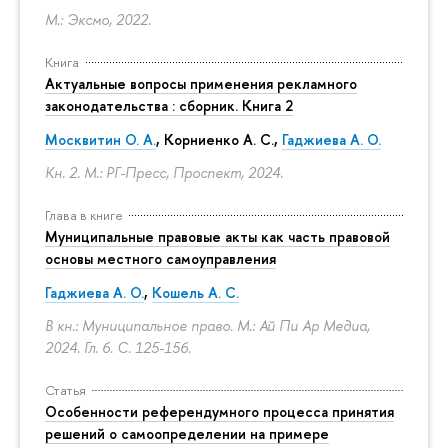
М.: Эксмо, 2022.
Книга
Актуальные вопросы применения рекламного
законодательства : сборник. Книга 2
Москвитин О. А.
,
Корниенко А. С.
,
Гаджиева А. О.
Кн. 2. М.: РГ-Пресс, Проспект, 2024.
Глава в книге
Муниципальные правовые акты как часть правовой
основы местного самоуправления
Гаджиева А. О.
,
Кошель А. С.
В кн.: Муниципальное право. М.: Ай Пи Ар Медиа,
2024. Гл. 6.
С. 125-156.
Статья
Особенности референдумного процесса принятия
решений о самоопределении на примере