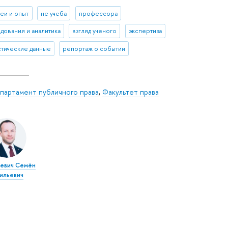
деи и опыт
не учеба
профессора
дования и аналитика
взгляд ученого
экспертиза
стические данные
репортаж о событии
партамент публичного права
,
Факультет права
кевич Семён
сильевич