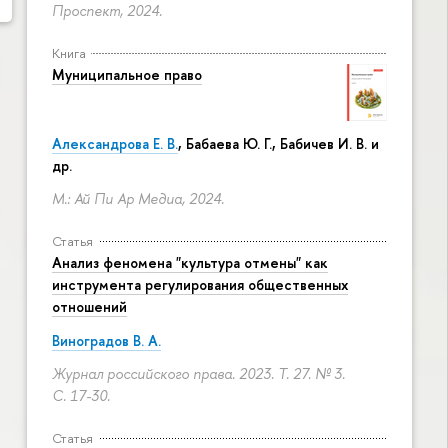
Проспект, 2024.
Книга
Муниципальное право
Александрова Е. В.
, Бабаева Ю. Г., Бабичев И. В. и
др.
М.: Ай Пи Ар Медиа, 2024.
Статья
Анализ феномена "культура отмены" как
инструмента регулирования общественных
отношений
Виноградов В. А.
Журнал российского права. 2023. Т. 27. № 3.
С. 17-30.
Статья