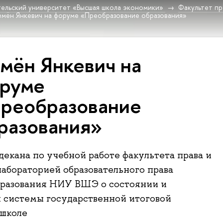
ельский университет «Высшая школа экономики»
Факультет пр
мён Янкевич на форуме «Преобразование образования»
мён Янкевич на
руме
реобразование
разования»
декана по учебной работе факультета права и
абораторией образовательного права
бразования НИУ ВШЭ о состоянии и
 системы государственной итоговой
 школе