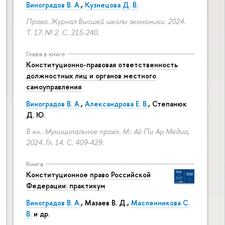
Виноградов В. А.
,
Кузнецова Д. В.
Право. Журнал Высшей школы экономики. 2024.
Т. 17. № 2.
С. 215-240.
Глава в книге
Конституционно-правовая ответственность
должностных лиц и органов местного
самоуправления
Виноградов В. А.
,
Александрова Е. В.
, Степанюк
Д. Ю.
В кн.: Муниципальное право. М.: Ай Пи Ар Медиа,
2024. Гл. 14.
С. 409-429.
Книга
Конституционное право Российской
Федерации: практикум
Виноградов В. А.
,
Мазаев В. Д.
,
Масленникова С.
В.
и др.