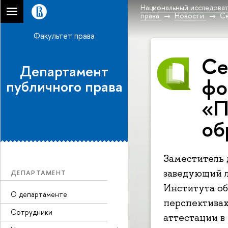
Национальный исследоват
права
Новости
Се
Факультет права
Се
Департамент
фо
публичного права
«П
об
Заместитель 
заведующий л
ДЕПАРТАМЕНТ
Института о
О департаменте
перспективах
Сотрудники
аттестации в