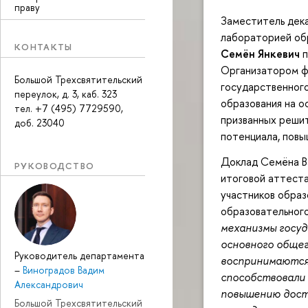
праву
Заместитель дека
лабораторией об
КОНТАКТЫ
Семён Янкевич
п
Организатором ф
Большой Трехсвятительский
государственног
переулок, д. 3, каб. 323
образования на о
тел. +7 (495) 7729590,
призванных решит
доб. 23040
потенциала, повы
Доклад Семёна В
РУКОВОДСТВО
итоговой аттеста
участников образ
образовательног
механизмы госу
основного общег
Руководитель департамента
воспринимаются
–
Виноградов Вадим
способствовали
Александрович
повышению дост
Большой Трехсвятительский