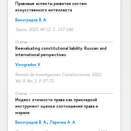
Правовые аспекты развития систем
искусственного интеллекта
Виноградов В. А.
Закон. 2023. № 12.
С. 157-166.
Статья
Reevaluating constitutional liability: Russian and
international perspectives
Vinogradov V.
Revista de Investigacoes Constitucionais. 2022.
Vol. 9. No. 1.
P. 37-72.
Статья
Индекс этичности права как прикладной
инструмент оценки соотношения права и
морали
Виноградов В. А.
,
Ларичев А. А.