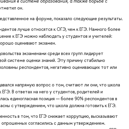
ивания в системе образования, а также борьбе с
отметил он.
едставленное на форуме, показало следующие результаты.
ндентов лучше относятся к ОГЭ, чем к ЕГЭ. Намного более
ение к ЕГЭ можно наблюдать у студентов и учителей:
хорошо оценивают экзамен.
овольства экзаменами среди всех групп лидирует
ой системе оценки знаний. Эту причину стабильно
половины респондентов, негативно оценивающих тот или
авался напрямую вопрос о том, считают ли они, что школа
 ЕГЭ. В ответах на него у студентов, родителей и
лась единогласная позиция — более 90% респондентов в
ласны с утверждением, что школа должна готовить к ЕГЭ.
нность в том, что ЕГЭ снижает коррупцию, высказывают
з опрошенных согласились с данным утверждением.