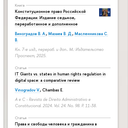
Книга
Конституционное право Российской
Федерации. Издание седьмое,
переработанное и дополненное
Виноградов В. А.
,
Мазаев В. Д.
,
Масленникова С.
В.
Кн. 7-е изд., перераб. и доп.. М.: Издательство
Проспект, 2025.
Статья
IT Giants vs. states in human rights regulation in
digital space: a comparative review
Vinogradov V.
, Chambas E.
A e C - Revista de Direito Administrativo e
Constitucional. 2024. Vol. 24. No. 98.
P. 11-38.
Статья
Права и свободы человека и гражданина в