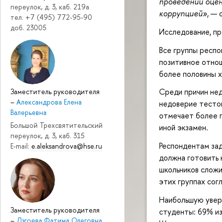
проведении оцен
переулок, д. 3, каб. 219a
коррупцией»
, — 
тел. +7 (495) 772-95-90
доб. 23005
Исследование, пр
Все группы респо
позитивное отнош
более половины 
Среди причин нед
Заместитель руководителя
–
Александрова Елена
недоверие тестов
Валерьевна
отмечает более 
Большой Трехсвятительский
иной экзамен.
переулок, д. 3, каб. 315
Респондентам зад
E-mail:
e.aleksandrova@hse.ru
должна готовить к
школьников сложи
этих группах сог
Наибольшую увере
Заместитель руководителя
студенты: 69% и
–
Дзгоева Фатима Олеговна