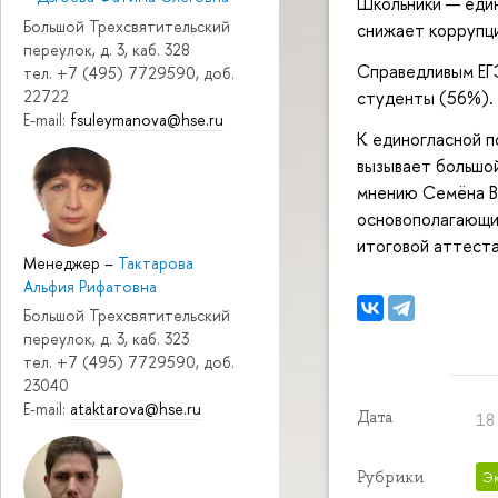
Школьники — един
Большой Трехсвятительский
снижает коррупц
переулок, д. 3, каб. 328
Справедливым ЕГЭ
тел. +7 (495) 7729590, доб.
студенты (56%).
22722
E-mail:
fsuleymanova@hse.ru
К единогласной п
вызывает большой
мнению Семёна Ва
основополагающи
итоговой аттеста
Менеджер
–
Тактарова
Альфия Рифатовна
Большой Трехсвятительский
переулок, д. 3, каб. 323
тел. +7 (495) 7729590, доб.
23040
E-mail:
ataktarova@hse.ru
Дата
18
Рубрики
Э