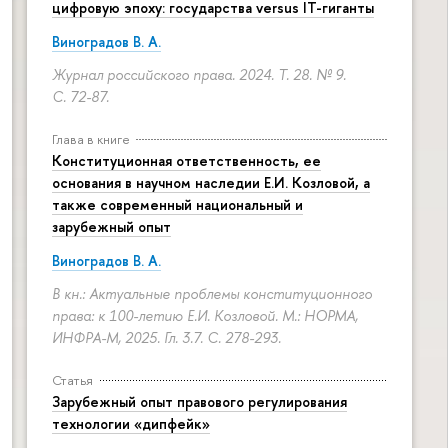
цифровую эпоху: государства versus IT-гиганты
Виноградов В. А.
Журнал российского права. 2024. Т. 28. № 9.
С. 72-87.
Глава в книге
Конституционная ответственность, ее
основания в научном наследии Е.И. Козловой, а
также современный национальный и
зарубежный опыт
Виноградов В. А.
В кн.: Актуальные проблемы конституционного
права: к 100-летию Е.И. Козловой. М.: НОРМА,
ИНФРА-М, 2025. Гл. 3.7.
С. 278-293.
Статья
Зарубежный опыт правового регулирования
технологии «дипфейк»