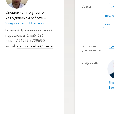
Темы
и
Специалист по учебно-
иссле
методической работе
–
Чащухин Егор Олегович
стати
Большой Трехсвятительский
переулок, д. 3, каб. 323
тел. +7 (495) 7729590
e-mail:
eochaschukhin@hse.ru
Де
В статье
упомянуты
Персоны
Ян
Ва