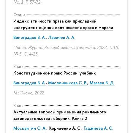
No. 1.
P. 37-72.
Статья
Индекс этичности права как прикладной
инструмент оценки соотношения права и морали
Виноградов В. А.
,
Ларичев А. А.
Право. Журнал Высшей школы экономики. 2022. Т. 15.
№ 5.
С. 4-23.
Книга
Конституционное право России: учебник
Виноградов В. А.
,
Масленникова С. В.
,
Мазаев В. Д.
М.: Эксмо, 2022.
Книга
Актуальные вопросы применения рекламного
законодательства : сборник. Книга 2
Москвитин О. А.
,
Корниенко А. С.
,
Гаджиева А. О.