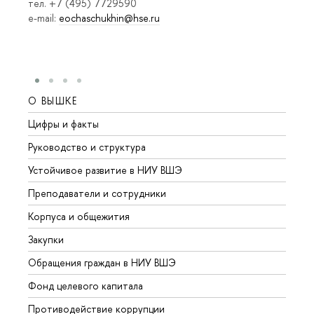
тел. +7 (495) 7729590
e-mail:
eochaschukhin@hse.ru
О ВЫШКЕ
ОБР
Цифры и факты
Лице
Руководство и структура
Довуз
Устойчивое развитие в НИУ ВШЭ
Олим
Преподаватели и сотрудники
Прием
Корпуса и общежития
Вышк
Закупки
Прием
Обращения граждан в НИУ ВШЭ
Аспир
Фонд целевого капитала
Допол
Противодействие коррупции
Центр