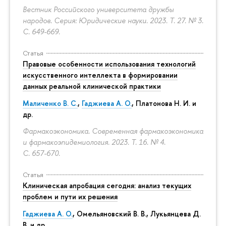
Вестник Российского университета дружбы
народов. Серия: Юридические науки. 2023. Т. 27. № 3.
С. 649-669.
Статья
Правовые особенности использования технологий
искусственного интеллекта в формировании
данных реальной клинической практики
Маличенко В. С.
,
Гаджиева А. О.
, Платонова Н. И. и
др.
Фармакоэкономика. Современная фармакоэкономика
и фармакоэпидемиология. 2023. Т. 16. № 4.
С. 657-670.
Статья
Клиническая апробация сегодня: анализ текущих
проблем и пути их решения
Гаджиева А. О.
, Омельяновский В. В., Лукьянцева Д.
В. и др.