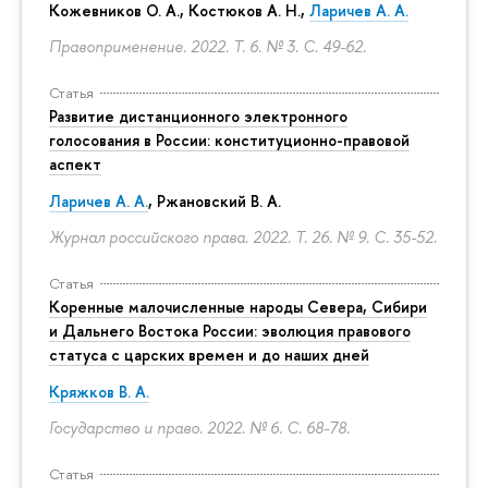
Кожевников О. А., Костюков А. Н.,
Ларичев А. А.
Правоприменение. 2022. Т. 6. № 3.
С. 49-62.
Статья
Развитие дистанционного электронного
голосования в России: конституционно-правовой
аспект
Ларичев А. А.
, Ржановский В. А.
Журнал российского права. 2022. Т. 26. № 9.
С. 35-52.
Статья
Коренные малочисленные народы Севера, Сибири
и Дальнего Востока России: эволюция правового
статуса с царских времен и до наших дней
Кряжков В. А.
Государство и право. 2022. № 6.
С. 68-78.
Статья