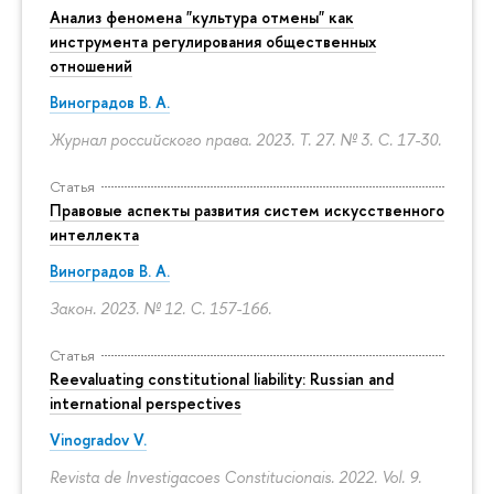
Анализ феномена "культура отмены" как
инструмента регулирования общественных
отношений
Виноградов В. А.
Журнал российского права. 2023. Т. 27. № 3.
С. 17-30.
Статья
Правовые аспекты развития систем искусственного
интеллекта
Виноградов В. А.
Закон. 2023. № 12.
С. 157-166.
Статья
Reevaluating constitutional liability: Russian and
international perspectives
Vinogradov V.
Revista de Investigacoes Constitucionais. 2022. Vol. 9.