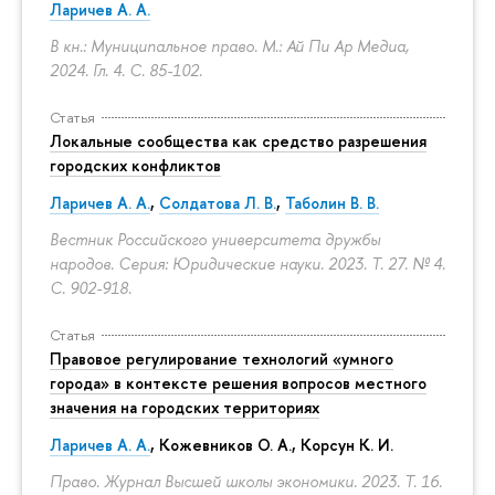
Ларичев А. А.
В кн.: Муниципальное право. М.: Ай Пи Ар Медиа,
2024. Гл. 4.
С. 85-102.
Статья
Локальные сообщества как средство разрешения
городских конфликтов
Ларичев А. А.
,
Солдатова Л. В.
,
Таболин В. В.
Вестник Российского университета дружбы
народов. Серия: Юридические науки. 2023. Т. 27. № 4.
С. 902-918.
Статья
Правовое регулирование технологий «умного
города» в контексте решения вопросов местного
значения на городских территориях
Ларичев А. А.
, Кожевников О. А., Корсун К. И.
Право. Журнал Высшей школы экономики. 2023. Т. 16.