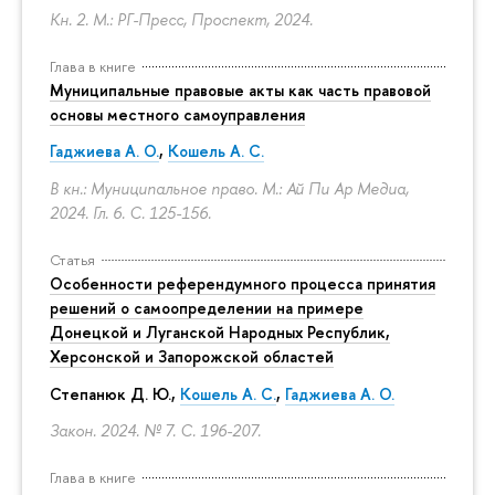
Кн. 2. М.: РГ-Пресс, Проспект, 2024.
Глава в книге
Муниципальные правовые акты как часть правовой
основы местного самоуправления
Гаджиева А. О.
,
Кошель А. С.
В кн.: Муниципальное право. М.: Ай Пи Ар Медиа,
2024. Гл. 6.
С. 125-156.
Статья
Особенности референдумного процесса принятия
решений о самоопределении на примере
Донецкой и Луганской Народных Республик,
Херсонской и Запорожской областей
Степанюк Д. Ю.,
Кошель А. С.
,
Гаджиева А. О.
Закон. 2024. № 7.
С. 196-207.
Глава в книге