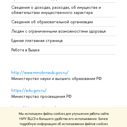
Сведения о доходах, расходах, об имуществе и
Бизне
обязательствах имущественного характера
Образ
Сведения об образовательной организации
Обрат
Людям с ограниченными возможностями здоровья
Единая платежная страница
Работа в Вышке
http://www.minobrnauki.gov.ru/
Министерство науки и высшего образования РФ
https://edu.gov.ru/
Министерство просвещения РФ
https://elearning.hse.ru/mooc
Массовые открытые онлайн-курсы
Мы используем файлы cookies для улучшения работы сайта
НИУ ВШЭ и большего удобства его использования. Более
подробную информацию об использовании файлов cookies