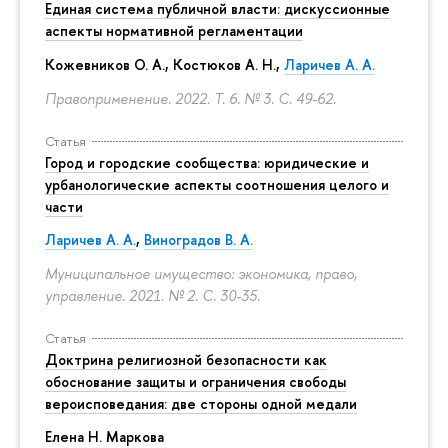
Единая система публичной власти: дискуссионные
аспекты нормативной регламентации
Кожевников О. А., Костюков А. Н.,
Ларичев А. А.
Правоприменение. 2022. Т. 6. № 3.
С. 49-62.
Статья
Город и городские сообщества: юридические и
урбанологические аспекты соотношения целого и
части
Ларичев А. А.
,
Виноградов В. А.
Муниципальное имущество: экономика, право,
управление. 2021. № 2.
С. 30-35.
Статья
Доктрина религиозной безопасности как
обоснование защиты и ограничения свободы
вероисповедания: две стороны одной медали
Елена Н. Маркова