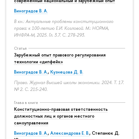
современный национальный и зарубежный опыт
Виноградов В. А.
В кн.: Актуальные проблемы конституционного
права: к 100-летию Е.И. Козловой. М.: НОРМА,
ИНФРА-М, 2025. Гл. 3.7.
С. 278-293.
Статья
Зарубежный опыт правового регулирования
технологии «дипфейк»
Виноградов В. А.
,
Кузнецова Д. В.
Право. Журнал Высшей школы экономики. 2024. Т. 17.
№ 2.
С. 215-240.
Глава в книге
Конституционно-правовая ответственность
должностных лиц и органов местного
самоуправления
Виноградов В. А.
,
Александрова Е. В.
, Степанюк Д.