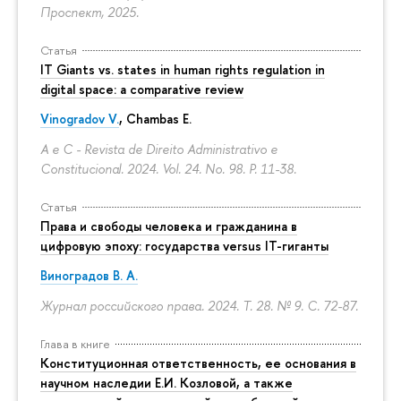
Проспект, 2025.
Статья
IT Giants vs. states in human rights regulation in
digital space: a comparative review
Vinogradov V.
, Chambas E.
A e C - Revista de Direito Administrativo e
Constitucional. 2024. Vol. 24. No. 98.
P. 11-38.
Статья
Права и свободы человека и гражданина в
цифровую эпоху: государства versus IT-гиганты
Виноградов В. А.
Журнал российского права. 2024. Т. 28. № 9.
С. 72-87.
Глава в книге
Конституционная ответственность, ее основания в
научном наследии Е.И. Козловой, а также