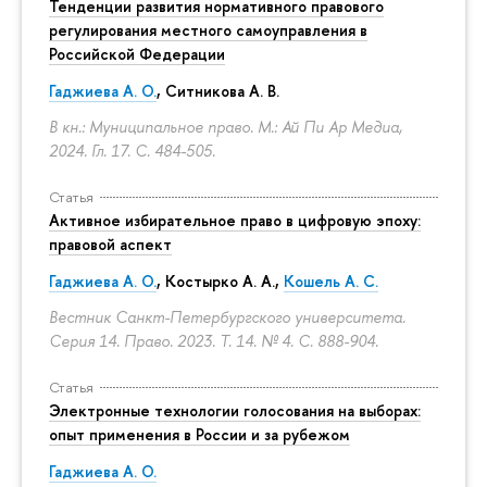
Тенденции развития нормативного правового
регулирования местного самоуправления в
Российской Федерации
Гаджиева А. О.
, Ситникова А. В.
В кн.: Муниципальное право. М.: Ай Пи Ар Медиа,
2024. Гл. 17.
С. 484-505.
Статья
Активное избирательное право в цифровую эпоху:
правовой аспект
Гаджиева А. О.
, Костырко А. А.,
Кошель А. С.
Вестник Санкт-Петербургского университета.
Серия 14. Право. 2023. Т. 14. № 4.
С. 888-904.
Статья
Электронные технологии голосования на выборах:
опыт применения в России и за рубежом
Гаджиева А. О.