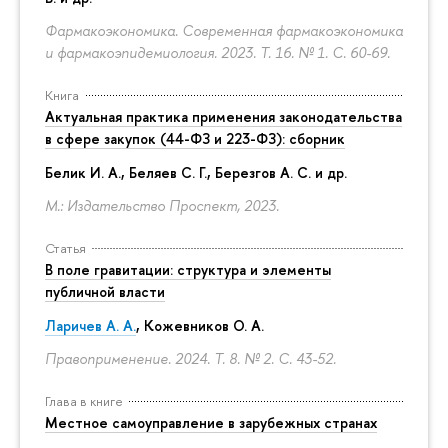
Фармакоэкономика. Современная фармакоэкономика
и фармакоэпидемиология. 2023. Т. 16. № 1.
С. 60-69.
Книга
Актуальная практика применения законодательства
в сфере закупок (44-ФЗ и 223-ФЗ): сборник
Белик И. А., Беляев С. Г.,
Березгов А. С.
и др.
М.: Издательство Проспект, 2023.
Статья
В поле гравитации: структура и элементы
публичной власти
Ларичев А. А.
, Кожевников О. А.
Правоприменение. 2024. Т. 8. № 2.
С. 43-52.
Глава в книге
Местное самоуправление в зарубежных странах