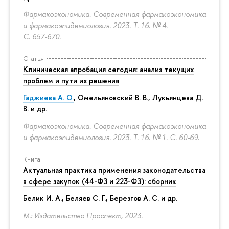
Фармакоэкономика. Современная фармакоэкономика
и фармакоэпидемиология. 2023. Т. 16. № 4.
С. 657-670.
Статья
Клиническая апробация сегодня: анализ текущих
проблем и пути их решения
Гаджиева А. О.
, Омельяновский В. В., Лукьянцева Д.
В. и др.
Фармакоэкономика. Современная фармакоэкономика
и фармакоэпидемиология. 2023. Т. 16. № 1.
С. 60-69.
Книга
Актуальная практика применения законодательства
в сфере закупок (44-ФЗ и 223-ФЗ): сборник
Белик И. А., Беляев С. Г.,
Березгов А. С.
и др.
М.: Издательство Проспект, 2023.