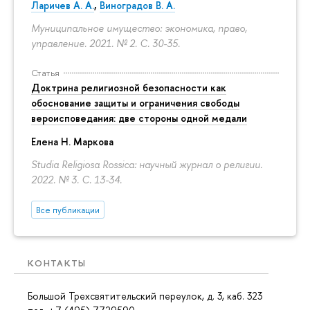
Ларичев А. А.
,
Виноградов В. А.
Муниципальное имущество: экономика, право,
управление. 2021. № 2.
С. 30-35.
Статья
Доктрина религиозной безопасности как
обоснование защиты и ограничения свободы
вероисповедания: две стороны одной медали
Елена Н. Маркова
Studia Religiosa Rossica: научный журнал о религии.
2022. № 3.
С. 13-34.
Все публикации
КОНТАКТЫ
Большой Трехсвятительский переулок, д. 3, каб. 323