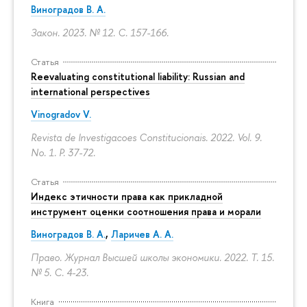
Виноградов В. А.
Закон. 2023. № 12.
С. 157-166.
Статья
Reevaluating constitutional liability: Russian and
international perspectives
Vinogradov V.
Revista de Investigacoes Constitucionais. 2022. Vol. 9.
No. 1.
P. 37-72.
Статья
Индекс этичности права как прикладной
инструмент оценки соотношения права и морали
Виноградов В. А.
,
Ларичев А. А.
Право. Журнал Высшей школы экономики. 2022. Т. 15.
№ 5.
С. 4-23.
Книга