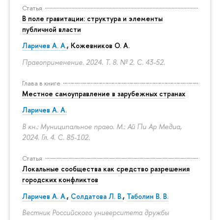
Статья
В поле гравитации: структура и элементы
публичной власти
Ларичев А. А.
, Кожевников О. А.
Правоприменение. 2024. Т. 8. № 2.
С. 43-52.
Глава в книге
Местное самоуправление в зарубежных странах
Ларичев А. А.
В кн.: Муниципальное право. М.: Ай Пи Ар Медиа,
2024. Гл. 4.
С. 85-102.
Статья
Локальные сообщества как средство разрешения
городских конфликтов
Ларичев А. А.
,
Солдатова Л. В.
,
Таболин В. В.
Вестник Российского университета дружбы