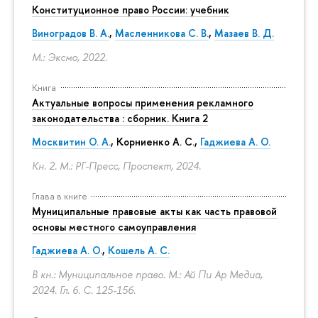
Конституционное право России: учебник
Виноградов В. А.
,
Масленникова С. В.
,
Мазаев В. Д.
М.: Эксмо, 2022.
Книга
Актуальные вопросы применения рекламного
законодательства : сборник. Книга 2
Москвитин О. А.
,
Корниенко А. С.
,
Гаджиева А. О.
Кн. 2. М.: РГ-Пресс, Проспект, 2024.
Глава в книге
Муниципальные правовые акты как часть правовой
основы местного самоуправления
Гаджиева А. О.
,
Кошель А. С.
В кн.: Муниципальное право. М.: Ай Пи Ар Медиа,
2024. Гл. 6.
С. 125-156.