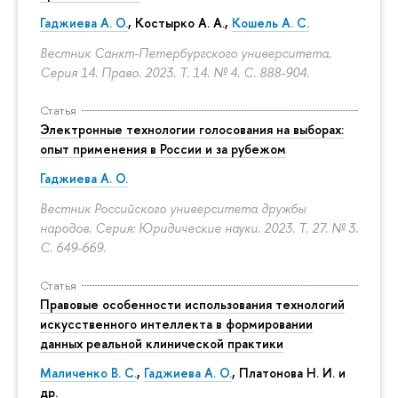
Гаджиева А. О.
, Костырко А. А.,
Кошель А. С.
Вестник Санкт-Петербургского университета.
Серия 14. Право. 2023. Т. 14. № 4.
С. 888-904.
Статья
Электронные технологии голосования на выборах:
опыт применения в России и за рубежом
Гаджиева А. О.
Вестник Российского университета дружбы
народов. Серия: Юридические науки. 2023. Т. 27. № 3.
С. 649-669.
Статья
Правовые особенности использования технологий
искусственного интеллекта в формировании
данных реальной клинической практики
Маличенко В. С.
,
Гаджиева А. О.
, Платонова Н. И. и
др.