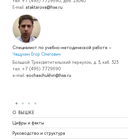
тел. +7 (495) 7729590, доб. 23040
E-mail:
ataktarova@hse.ru
Специалист по учебно-методической работе
–
Чащухин Егор Олегович
Большой Трехсвятительский переулок, д. 3, каб. 323
тел. +7 (495) 7729590
e-mail:
eochaschukhin@hse.ru
О ВЫШКЕ
ОБР
Цифры и факты
Лице
Руководство и структура
Довуз