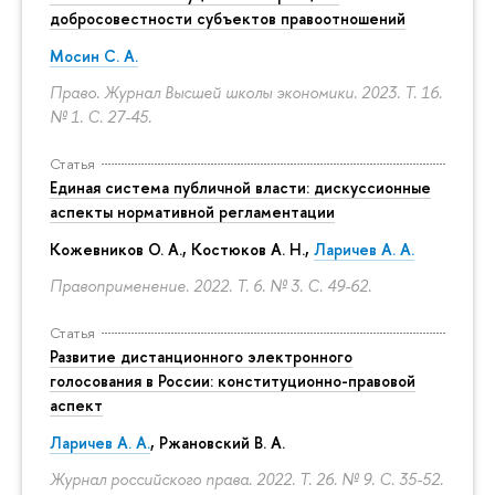
добросовестности субъектов правоотношений
Мосин С. А.
Право. Журнал Высшей школы экономики. 2023. Т. 16.
№ 1.
С. 27-45.
Статья
Единая система публичной власти: дискуссионные
аспекты нормативной регламентации
Кожевников О. А., Костюков А. Н.,
Ларичев А. А.
Правоприменение. 2022. Т. 6. № 3.
С. 49-62.
Статья
Развитие дистанционного электронного
голосования в России: конституционно-правовой
аспект
Ларичев А. А.
, Ржановский В. А.
Журнал российского права. 2022. Т. 26. № 9.
С. 35-52.