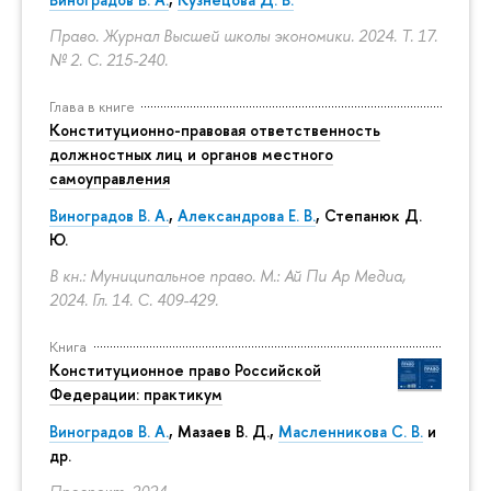
Право. Журнал Высшей школы экономики. 2024. Т. 17.
№ 2.
С. 215-240.
Глава в книге
Конституционно-правовая ответственность
должностных лиц и органов местного
самоуправления
Виноградов В. А.
,
Александрова Е. В.
, Степанюк Д.
Ю.
В кн.: Муниципальное право. М.: Ай Пи Ар Медиа,
2024. Гл. 14.
С. 409-429.
Книга
Конституционное право Российской
Федерации: практикум
Виноградов В. А.
,
Мазаев В. Д.
,
Масленникова С. В.
и
др.