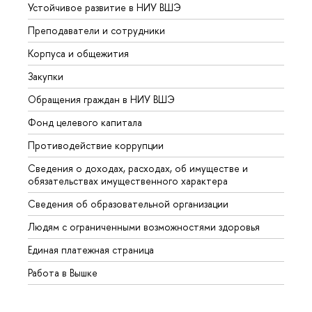
Устойчивое развитие в НИУ ВШЭ
Олим
Преподаватели и сотрудники
Прием
Корпуса и общежития
Вышк
Закупки
Прием
Обращения граждан в НИУ ВШЭ
Аспир
Фонд целевого капитала
Допол
Противодействие коррупции
Центр
Сведения о доходах, расходах, об имуществе и
Бизне
обязательствах имущественного характера
Образ
Сведения об образовательной организации
Обрат
Людям с ограниченными возможностями здоровья
Единая платежная страница
Работа в Вышке