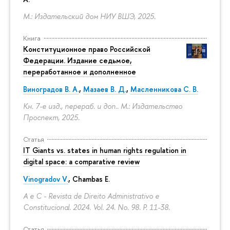
М.: Издательский дом НИУ ВШЭ, 2025.
Книга
Конституционное право Российской
Федерации. Издание седьмое,
переработанное и дополненное
Виноградов В. А.
,
Мазаев В. Д.
,
Масленникова С. В.
Кн. 7-е изд., перераб. и доп.. М.: Издательство
Проспект, 2025.
Статья
IT Giants vs. states in human rights regulation in
digital space: a comparative review
Vinogradov V.
, Chambas E.
A e C - Revista de Direito Administrativo e
Constitucional. 2024. Vol. 24. No. 98.
P. 11-38.
Статья