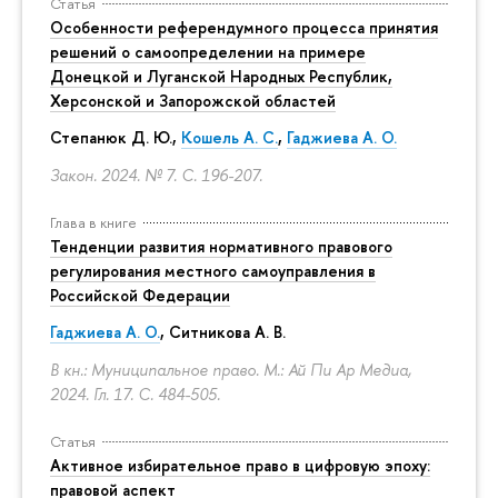
Статья
Особенности референдумного процесса принятия
решений о самоопределении на примере
Донецкой и Луганской Народных Республик,
Херсонской и Запорожской областей
Степанюк Д. Ю.,
Кошель А. С.
,
Гаджиева А. О.
Закон. 2024. № 7.
С. 196-207.
Глава в книге
Тенденции развития нормативного правового
регулирования местного самоуправления в
Российской Федерации
Гаджиева А. О.
, Ситникова А. В.
В кн.: Муниципальное право. М.: Ай Пи Ар Медиа,
2024. Гл. 17.
С. 484-505.
Статья
Активное избирательное право в цифровую эпоху:
правовой аспект