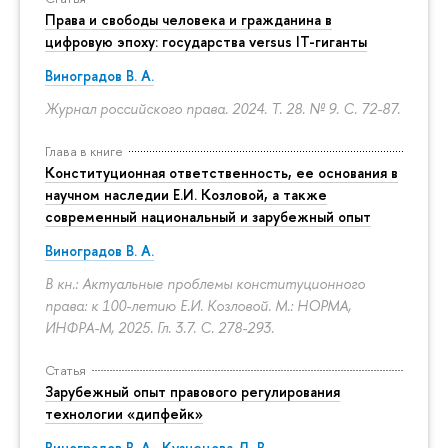
Права и свободы человека и гражданина в
цифровую эпоху: государства versus IT-гиганты
Виноградов В. А.
Журнал российского права. 2024. Т. 28. № 9.
С. 72-87.
Глава в книге
Конституционная ответственность, ее основания в
научном наследии Е.И. Козловой, а также
современный национальный и зарубежный опыт
Виноградов В. А.
В кн.: Актуальные проблемы конституционного
права: к 100-летию Е.И. Козловой. М.: НОРМА,
ИНФРА-М, 2025. Гл. 3.7.
С. 278-293.
Статья
Зарубежный опыт правового регулирования
технологии «дипфейк»
Виноградов В. А.
,
Кузнецова Д. В.