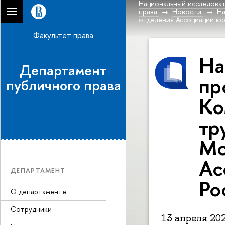
Национальный исследоват
права
Новости
На
отделения Ассоциации юр
Факультет права
На
Департамент
пр
публичного права
Ко
тр
Мо
Ас
ДЕПАРТАМЕНТ
Ро
О департаменте
Сотрудники
13 апреля 20