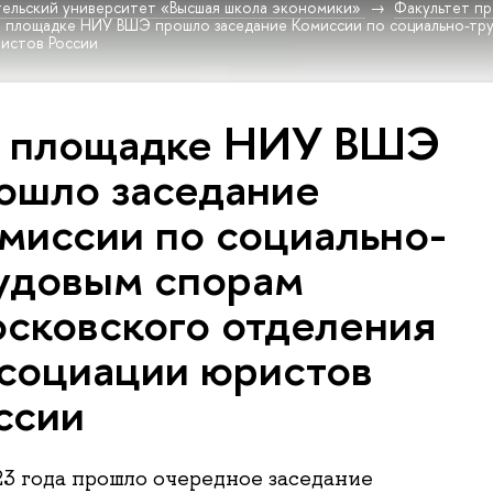
ельский университет «Высшая школа экономики»
Факультет пр
 площадке НИУ ВШЭ прошло заседание Комиссии по социально-тр
истов России
 площадке НИУ ВШЭ
ошло заседание
миссии по социально-
удовым спорам
сковского отделения
социации юристов
ссии
23 года прошло очередное заседание