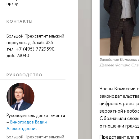
праву
КОНТАКТЫ
Большой Трехсвятительский
переулок, д. 3, каб. 323
тел. +7 (495) 7729590,
доб. 23040
Заседание Комиссии 
Дзгоева Фатима Оле
РУКОВОДСТВО
Члены Комиссии 
законодательства
цифровом реестре
вероятной необх
Руководитель департамента
Обозначили слож
–
Виноградов Вадим
отношении гражда
Александрович
Представители пр
Большой Трехсвятительский