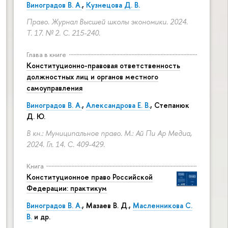
Виноградов В. А.
,
Кузнецова Д. В.
Право. Журнал Высшей школы экономики. 2024.
Т. 17. № 2.
С. 215-240.
Глава в книге
Конституционно-правовая ответственность
должностных лиц и органов местного
самоуправления
Виноградов В. А.
,
Александрова Е. В.
, Степанюк
Д. Ю.
В кн.: Муниципальное право. М.: Ай Пи Ар Медиа,
2024. Гл. 14.
С. 409-429.
Книга
Конституционное право Российской
Федерации: практикум
Виноградов В. А.
,
Мазаев В. Д.
,
Масленникова С.
В.
и др.