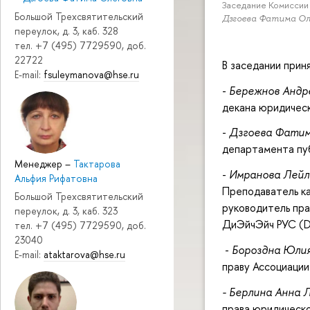
Заседание Комиссии
Большой Трехсвятительский
Дзгоева Фатима Ол
переулок, д. 3, каб. 328
тел. +7 (495) 7729590, доб.
22722
В заседании прин
E-mail:
fsuleymanova@hse.ru
-
Бережнов Андр
декана юридическ
-
Дзгоева Фатим
департамента пуб
Менеджер
–
Тактарова
-
Имранова Лейл
Альфия Рифатовна
Преподаватель к
Большой Трехсвятительский
руководитель пр
переулок, д. 3, каб. 323
ДиЭйчЭйч РУС (D
тел. +7 (495) 7729590, доб.
23040
-
Бороздна Юлия
E-mail:
ataktarova@hse.ru
праву Ассоциации
- Берлина Анна 
права юридическо