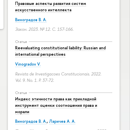
Правовые аспекты развития систем
искусственного интеллекта
Виноградов В. А.
Закон. 2023. № 12.
С. 157-166.
Статья
Reevaluating constitutional liability: Russian and
international perspectives
Vinogradov V.
Revista de Investigacoes Constitucionais. 2022.
Vol. 9. No. 1.
P. 37-72.
Статья
Индекс этичности права как прикладной
инструмент оценки соотношения права и
морали
Виноградов В. А.
,
Ларичев А. А.