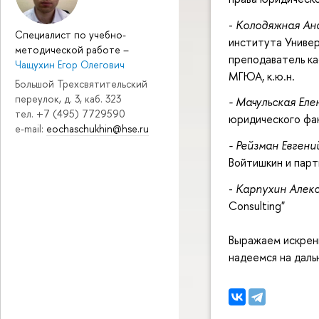
-
Колодяжная Ан
Специалист по учебно-
института Униве
методической работе
–
преподаватель ка
Чащухин Егор Олегович
МГЮА, к.ю.н.
Большой Трехсвятительский
переулок, д. 3, каб. 323
- Мачульская Еле
тел. +7 (495) 7729590
юридического фак
e-mail:
eochaschukhin@hse.ru
- Рейзман Евгени
Войтишкин и парт
-
Карпухин Алекс
Consulting"
Выражаем искренн
надеемся на даль