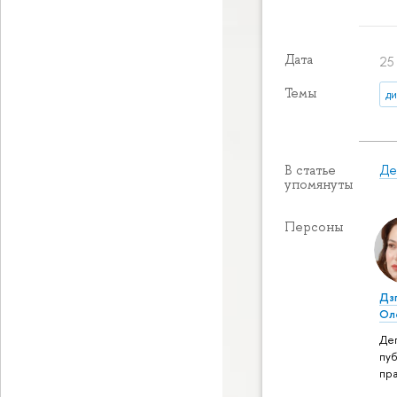
Дата
25
Темы
д
Де
В статье
упомянуты
Персоны
Дз
Ол
Де
пу
пра