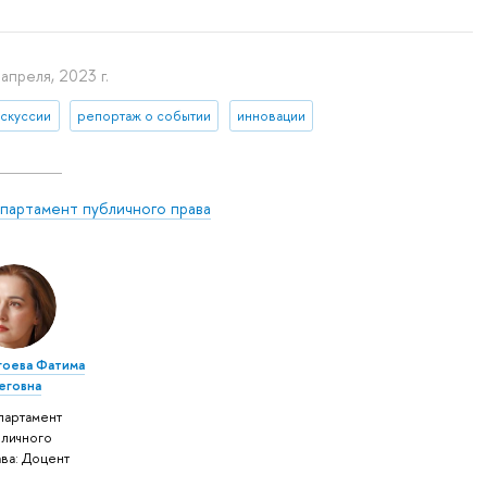
 апреля, 2023 г.
искуссии
репортаж о событии
инновации
партамент публичного права
гоева Фатима
еговна
партамент
бличного
ва: Доцент