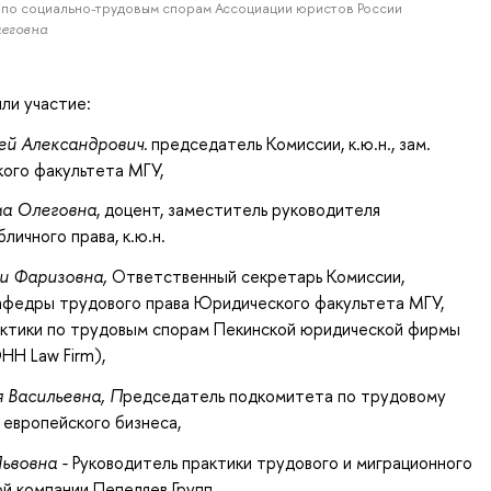
 по социально-трудовым спорам Ассоциации юристов России
еговна
яли участие:
ей Александрович.
председатель Комиссии, к.ю.н., зам.
ого факультета МГУ,
а Олеговна
, доцент, заместитель руководителя
личного права, к.ю.н.
и Фаризовна,
Ответственный секретарь Комиссии,
афедры трудового права Юридического факультета МГУ,
актики по трудовым спорам Пекинской юридической фирмы
HH Law Firm),
 Васильевна, П
редседатель подкомитета по трудовому
 европейского бизнеса,
Львовна -
Руководитель практики трудового и миграционного
й компании Пепеляев Групп