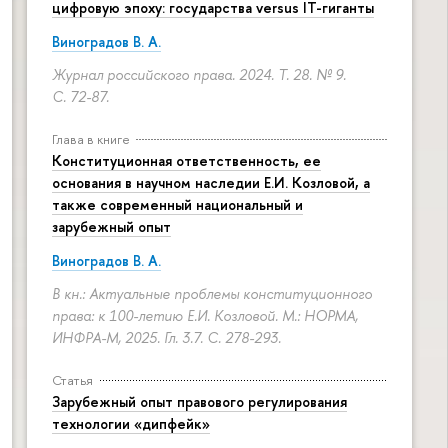
цифровую эпоху: государства versus IT-гиганты
Виноградов В. А.
Журнал российского права. 2024. Т. 28. № 9.
С. 72-87.
Глава в книге
Конституционная ответственность, ее
основания в научном наследии Е.И. Козловой, а
также современный национальный и
зарубежный опыт
Виноградов В. А.
В кн.: Актуальные проблемы конституционного
права: к 100-летию Е.И. Козловой. М.: НОРМА,
ИНФРА-М, 2025. Гл. 3.7.
С. 278-293.
Статья
Зарубежный опыт правового регулирования
технологии «дипфейк»