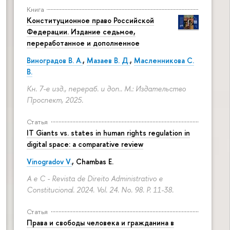
Книга
Конституционное право Российской
Федерации. Издание седьмое,
переработанное и дополненное
Виноградов В. А.
,
Мазаев В. Д.
,
Масленникова С.
В.
Кн. 7-е изд., перераб. и доп.. М.: Издательство
Проспект, 2025.
Статья
IT Giants vs. states in human rights regulation in
digital space: a comparative review
Vinogradov V.
, Chambas E.
A e C - Revista de Direito Administrativo e
Constitucional. 2024. Vol. 24. No. 98.
P. 11-38.
Статья
Права и свободы человека и гражданина в