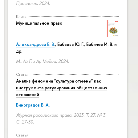
Проспект, 2024.
Книга
Муниципальное право
Александрова Е. В.
, Бабаева Ю. Г., Бабичев И. В. и
др.
М.: Ай Пи Ар Медиа, 2024.
Статья
Анализ феномена "культура отмены" как
инструмента регулирования общественных
отношений
Виноградов В. А.
Журнал российского права. 2023. Т. 27. № 3.
С. 17-30.
Статья