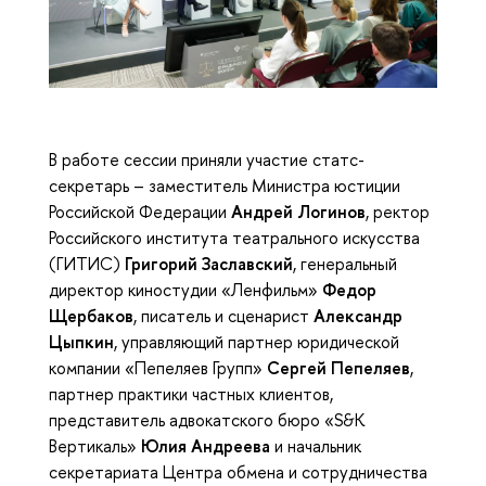
В работе сессии приняли участие статс-
секретарь – заместитель Министра юстиции
Российской Федерации
Андрей Логинов
, ректор
Российского института театрального искусства
(ГИТИС)
Григорий Заславский
, генеральный
директор киностудии «Ленфильм»
Федор
Щербаков
, писатель и сценарист
Александр
Цыпкин
, управляющий партнер юридической
компании «Пепеляев Групп»
Сергей Пепеляев
,
партнер практики частных клиентов,
представитель адвокатского бюро «S&K
Вертикаль»
Юлия Андреева
и начальник
секретариата Центра обмена и сотрудничества