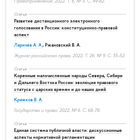
Правоприменение. 2022. Т. 6. № 3.
С. 49-62.
Статья
Развитие дистанционного электронного
голосования в России: конституционно-правовой
аспект
Ларичев А. А.
, Ржановский В. А.
Журнал российского права. 2022. Т. 26. № 9.
С. 35-52.
Статья
Коренные малочисленные народы Севера, Сибири
и Дальнего Востока России: эволюция правового
статуса с царских времен и до наших дней
Кряжков В. А.
Государство и право. 2022. № 6.
С. 68-78.
Статья
Единая система публичной власти: дискуссионные
аспекты нормативной регламентации