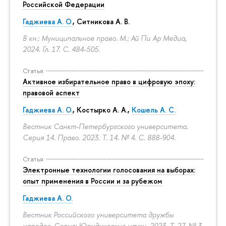
Российской Федерации
Гаджиева А. О.
, Ситникова А. В.
В кн.: Муниципальное право. М.: Ай Пи Ар Медиа,
2024. Гл. 17.
С. 484-505.
Статья
Активное избирательное право в цифровую эпоху:
правовой аспект
Гаджиева А. О.
, Костырко А. А.,
Кошель А. С.
Вестник Санкт-Петербургского университета.
Серия 14. Право. 2023. Т. 14. № 4.
С. 888-904.
Статья
Электронные технологии голосования на выборах:
опыт применения в России и за рубежом
Гаджиева А. О.
Вестник Российского университета дружбы
народов. Серия: Юридические науки. 2023. Т. 27. № 3.