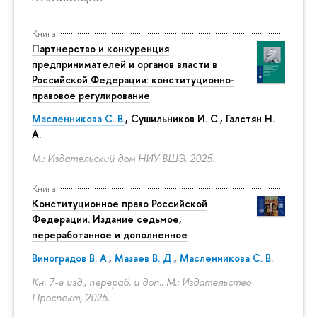
Книга
Партнерство и конкуренция
предпринимателей и органов власти в
Российской Федерации: конституционно-
правовое регулирование
Масленникова С. В.
,
Сушильников И. С.
,
Галстян Н.
А.
М.: Издательский дом НИУ ВШЭ, 2025.
Книга
Конституционное право Российской
Федерации. Издание седьмое,
переработанное и дополненное
Виноградов В. А.
,
Мазаев В. Д.
,
Масленникова С. В.
Кн. 7-е изд., перераб. и доп.. М.: Издательство
Проспект, 2025.