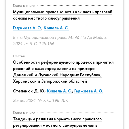
Глава в книге
Муниципальные правовые акты как часть правовой
основы местного самоуправления
Гаджиева А. О.
,
Кошель А. С.
В кн.: Муниципальное право. М.: Ай Пи Ар Медиа,
2024. Гл. 6.
С. 125-156.
Статья
Особенности референдумного процесса принятия
решений о самоопределении на примере
Донецкой и Луганской Народных Республик,
Херсонской и Запорожской областей
Степанюк Д. Ю.,
Кошель А. С.
,
Гаджиева А. О.
Закон. 2024. № 7.
С. 196-207.
Глава в книге
Тенденции развития нормативного правового
регулирования местного самоуправления в