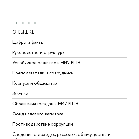
О ВЫШКЕ
ОБР
Цифры и факты
Лице
Руководство и структура
Довуз
Устойчивое развитие в НИУ ВШЭ
Олим
Преподаватели и сотрудники
Прием
Корпуса и общежития
Вышк
Закупки
Прием
Обращения граждан в НИУ ВШЭ
Аспир
Фонд целевого капитала
Допол
Противодействие коррупции
Центр
Сведения о доходах, расходах, об имуществе и
Бизне