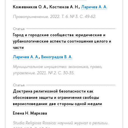
Кожевников О. А., Костюков А. Н.,
Ларичев А. А.
Правоприменение. 2022. Т. 6. № 3.
С. 49-62.
Статья
Город и городские сообщества: юридические и
урбанологические аспекты соотношения целого и
части
Ларичев А. А.
,
Виноградов В. А.
Муниципальное имущество: экономика, право,
управление. 2021. № 2.
С. 30-35.
Статья
Доктрина религиозной безопасности как
обоснование защиты и ограничения свободы
вероисповедания: две стороны одной медали
Елена Н. Маркова
Studia Religiosa Rossica: научный журнал о религии.