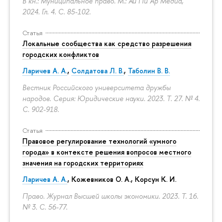
В кн.: Муниципальное право. М.: Ай Пи Ар Медиа,
2024. Гл. 4.
С. 85-102.
Статья
Локальные сообщества как средство разрешения
городских конфликтов
Ларичев А. А.
,
Солдатова Л. В.
,
Таболин В. В.
Вестник Российского университета дружбы
народов. Серия: Юридические науки. 2023. Т. 27. № 4.
С. 902-918.
Статья
Правовое регулирование технологий «умного
города» в контексте решения вопросов местного
значения на городских территориях
Ларичев А. А.
, Кожевников О. А., Корсун К. И.
Право. Журнал Высшей школы экономики. 2023. Т. 16.
№ 3.
С. 56-77.