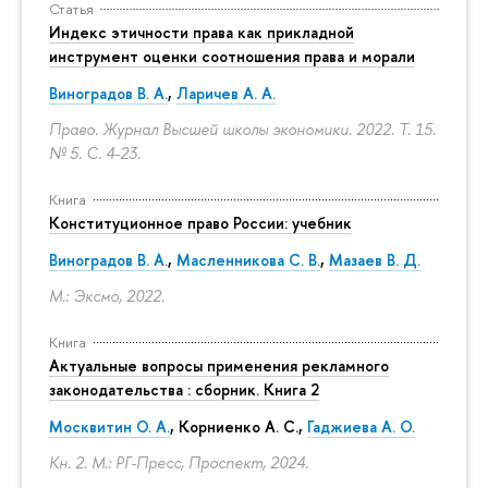
Статья
Индекс этичности права как прикладной
инструмент оценки соотношения права и морали
Виноградов В. А.
,
Ларичев А. А.
Право. Журнал Высшей школы экономики. 2022. Т. 15.
№ 5.
С. 4-23.
Книга
Конституционное право России: учебник
Виноградов В. А.
,
Масленникова С. В.
,
Мазаев В. Д.
М.: Эксмо, 2022.
Книга
Актуальные вопросы применения рекламного
законодательства : сборник. Книга 2
Москвитин О. А.
,
Корниенко А. С.
,
Гаджиева А. О.
Кн. 2. М.: РГ-Пресс, Проспект, 2024.