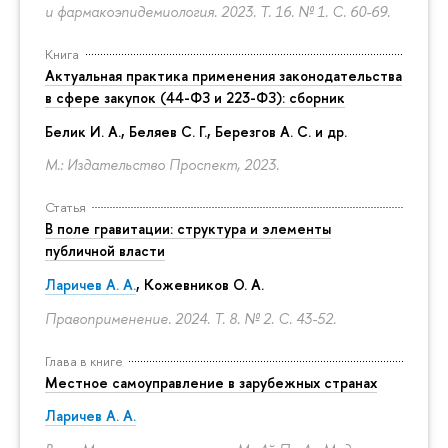
и фармакоэпидемиология. 2023. Т. 16. № 1.
С. 60-69.
Книга
Актуальная практика применения законодательства
в сфере закупок (44-ФЗ и 223-ФЗ): сборник
Белик И. А., Беляев С. Г.,
Березгов А. С.
и др.
М.: Издательство Проспект, 2023.
Статья
В поле гравитации: структура и элементы
публичной власти
Ларичев А. А.
, Кожевников О. А.
Правоприменение. 2024. Т. 8. № 2.
С. 43-52.
Глава в книге
Местное самоуправление в зарубежных странах
Ларичев А. А.