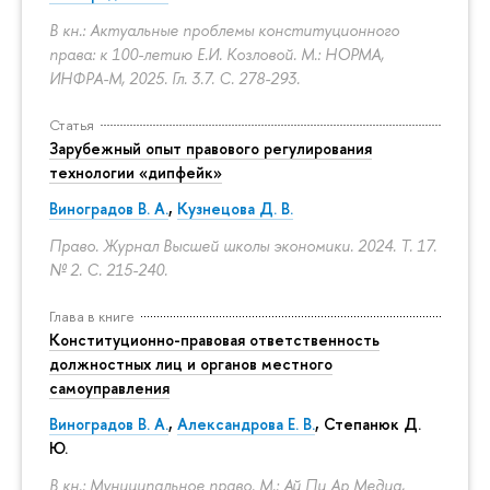
В кн.: Актуальные проблемы конституционного
права: к 100-летию Е.И. Козловой. М.: НОРМА,
ИНФРА-М, 2025. Гл. 3.7.
С. 278-293.
Статья
Зарубежный опыт правового регулирования
технологии «дипфейк»
Виноградов В. А.
,
Кузнецова Д. В.
Право. Журнал Высшей школы экономики. 2024. Т. 17.
№ 2.
С. 215-240.
Глава в книге
Конституционно-правовая ответственность
должностных лиц и органов местного
самоуправления
Виноградов В. А.
,
Александрова Е. В.
, Степанюк Д.
Ю.
В кн.: Муниципальное право. М.: Ай Пи Ар Медиа,