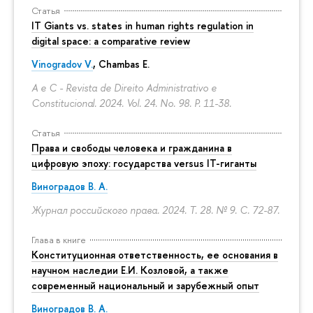
Статья
IT Giants vs. states in human rights regulation in
digital space: a comparative review
Vinogradov V.
, Chambas E.
A e C - Revista de Direito Administrativo e
Constitucional. 2024. Vol. 24. No. 98.
P. 11-38.
Статья
Права и свободы человека и гражданина в
цифровую эпоху: государства versus IT-гиганты
Виноградов В. А.
Журнал российского права. 2024. Т. 28. № 9.
С. 72-87.
Глава в книге
Конституционная ответственность, ее основания в
научном наследии Е.И. Козловой, а также
современный национальный и зарубежный опыт
Виноградов В. А.