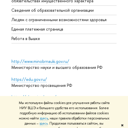
обязательствах имущественного характера
Образ
Сведения об образовательной организации
Обрат
Людям с ограниченными возможностями здоровья
Единая платежная страница
Работа в Вышке
http://www.minobrnauki.gov.ru/
Министерство науки и высшего образования РФ
https://edu.gov.ru/
Министерство просвещения РФ
https://elearning.hse.ru/mooc
Массовые открытые онлайн-курсы
Мы используем файлы cookies для улучшения работы сайта
НИУ ВШЭ и большего удобства его использования. Более
подробную информацию об использовании файлов cookies
можно найти
здесь
, наши правила обработки персональных
данных –
здесь
. Продолжая пользоваться сайтом, вы
© НИУ ВШЭ 1993–2026
Адреса и контакты
Условия
✖