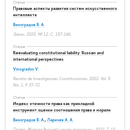
Статья
Правовые аспекты развития систем искусственного
интеллекта
Виноградов В. А.
Закон. 2023. № 12.
С. 157-166.
Статья
Reevaluating constitutional liability: Russian and
international perspectives
Vinogradov V.
Revista de Investigacoes Constitucionais. 2022. Vol. 9.
No. 1.
P. 37-72.
Статья
Индекс этичности права как прикладной
инструмент оценки соотношения права и морали
Виноградов В. А.
,
Ларичев А. А.
Право. Журнал Высшей школы экономики. 2022. Т. 15.