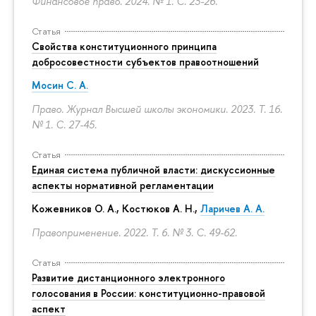
Финансовое право. 2024. № 1.
С. 23-26.
Статья
Свойства конституционного принципа
добросовестности субъектов правоотношений
Мосин С. А.
Право. Журнал Высшей школы экономики. 2023. Т. 16.
№ 1.
С. 27-45.
Статья
Единая система публичной власти: дискуссионные
аспекты нормативной регламентации
Кожевников О. А., Костюков А. Н.,
Ларичев А. А.
Правоприменение. 2022. Т. 6. № 3.
С. 49-62.
Статья
Развитие дистанционного электронного
голосования в России: конституционно-правовой
аспект