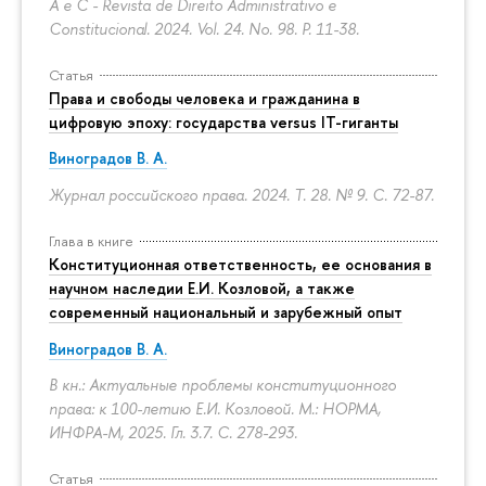
A e C - Revista de Direito Administrativo e
Constitucional. 2024. Vol. 24. No. 98.
P. 11-38.
Статья
Права и свободы человека и гражданина в
цифровую эпоху: государства versus IT-гиганты
Виноградов В. А.
Журнал российского права. 2024. Т. 28. № 9.
С. 72-87.
Глава в книге
Конституционная ответственность, ее основания в
научном наследии Е.И. Козловой, а также
современный национальный и зарубежный опыт
Виноградов В. А.
В кн.: Актуальные проблемы конституционного
права: к 100-летию Е.И. Козловой. М.: НОРМА,
ИНФРА-М, 2025. Гл. 3.7.
С. 278-293.
Статья