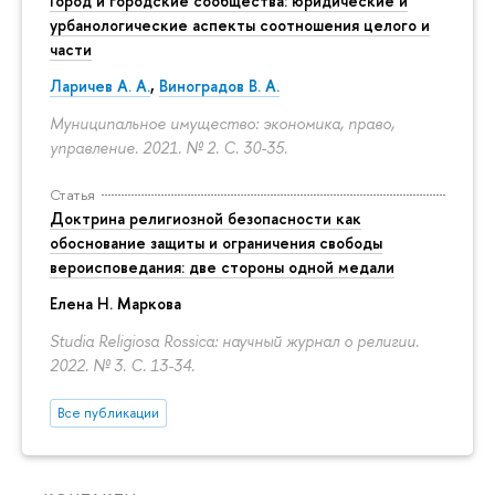
Город и городские сообщества: юридические и
урбанологические аспекты соотношения целого и
части
Ларичев А. А.
,
Виноградов В. А.
Муниципальное имущество: экономика, право,
управление. 2021. № 2.
С. 30-35.
Статья
Доктрина религиозной безопасности как
обоснование защиты и ограничения свободы
вероисповедания: две стороны одной медали
Елена Н. Маркова
Studia Religiosa Rossica: научный журнал о религии.
2022. № 3.
С. 13-34.
Все публикации