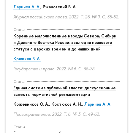
Ларичев А. А.
, Ржановский В. А.
Журнал российского права. 2022. Т. 26. № 9.
С. 35-52.
Статья
Коренные малочисленные народы Севера, Сибири
и Дальнего Востока России: эволюция правового
статуса с царских времен и до наших дней
Кряжков В. А.
Государство и право. 2022. № 6.
С. 68-78.
Статья
Единая система публичной власти: дискуссионные
аспекты нормативной регламентации
Кожевников О. А., Костюков А. Н.,
Ларичев А. А.
Правоприменение. 2022. Т. 6. № 3.
С. 49-62.
Статья