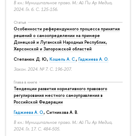
В кн.: Муниципальное право. М.: Ай Пи Ар Медиа,
2024. Гл. 6.
С. 125-156.
Статья
Особенности референдумного процесса принятия
решений о самоопределении на примере
Донецкой и Луганской Народных Республик,
Херсонской и Запорожской областей
Степанюк Д. Ю.,
Кошель А. С.
,
Гаджиева А. О.
Закон. 2024. № 7.
С. 196-207.
Глава в книге
Тенденции развития нормативного правового
регулирования местного самоуправления в
Российской Федерации
Гаджиева А. О.
, Ситникова А. В.
В кн.: Муниципальное право. М.: Ай Пи Ар Медиа,
2024. Гл. 17.
С. 484-505.