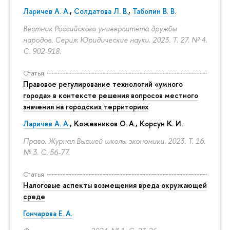
Ларичев А. А.
,
Солдатова Л. В.
,
Таболин В. В.
Вестник Российского университета дружбы
народов. Серия: Юридические науки. 2023. Т. 27. № 4.
С. 902-918.
Статья
Правовое регулирование технологий «умного
города» в контексте решения вопросов местного
значения на городских территориях
Ларичев А. А.
, Кожевников О. А., Корсун К. И.
Право. Журнал Высшей школы экономики. 2023. Т. 16.
№ 3.
С. 56-77.
Статья
Налоговые аспекты возмещения вреда окружающей
среде
Гончарова Е. А.