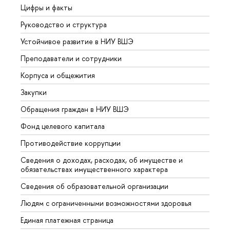
Цифры и факты
Лице
Руководство и структура
Довуз
Устойчивое развитие в НИУ ВШЭ
Олим
Преподаватели и сотрудники
Прием
Корпуса и общежития
Вышк
Закупки
Прием
Обращения граждан в НИУ ВШЭ
Аспир
Фонд целевого капитала
Допол
Противодействие коррупции
Центр
Сведения о доходах, расходах, об имуществе и
Бизне
обязательствах имущественного характера
Образ
Сведения об образовательной организации
Обрат
Людям с ограниченными возможностями здоровья
Единая платежная страница