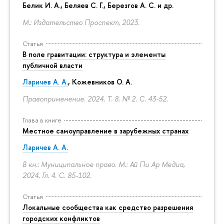
Белик И. А., Беляев С. Г.,
Березгов А. С.
и др.
М.: Издательство Проспект, 2023.
Статья
В поле гравитации: структура и элементы
публичной власти
Ларичев А. А.
, Кожевников О. А.
Правоприменение. 2024. Т. 8. № 2.
С. 43-52.
Глава в книге
Местное самоуправление в зарубежных странах
Ларичев А. А.
В кн.: Муниципальное право. М.: Ай Пи Ар Медиа,
2024. Гл. 4.
С. 85-102.
Статья
Локальные сообщества как средство разрешения
городских конфликтов