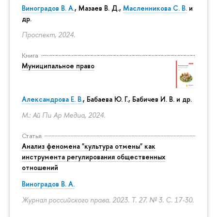
Виноградов В. А.
,
Мазаев В. Д.
,
Масленникова С. В.
и
др.
Проспект, 2024.
Книга
Муниципальное право
Александрова Е. В.
, Бабаева Ю. Г., Бабичев И. В. и др.
М.: Ай Пи Ар Медиа, 2024.
Статья
Анализ феномена "культура отмены" как
инструмента регулирования общественных
отношений
Виноградов В. А.
Журнал российского права. 2023. Т. 27. № 3.
С. 17-30.