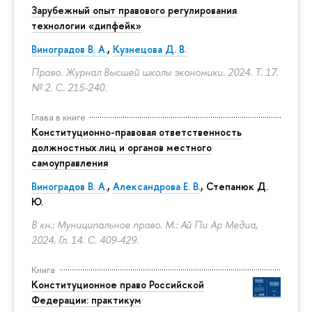
Зарубежный опыт правового регулирования
технологии «дипфейк»
Виноградов В. А.
,
Кузнецова Д. В.
Право. Журнал Высшей школы экономики. 2024. Т. 17.
№ 2.
С. 215-240.
Глава в книге
Конституционно-правовая ответственность
должностных лиц и органов местного
самоуправления
Виноградов В. А.
,
Александрова Е. В.
, Степанюк Д.
Ю.
В кн.: Муниципальное право. М.: Ай Пи Ар Медиа,
2024. Гл. 14.
С. 409-429.
Книга
Конституционное право Российской
Федерации: практикум