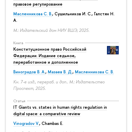
правовое регулирование
Масленникова С. В.
,
Сушильников И. С.
,
Галстян Н.
А.
М.: Издательский дом НИУ ВШЭ, 2025.
Книга
Конституционное право Российской
Федерации. Издание седьмое,
переработанное и дополненное
Виноградов В. А.
,
Мазаев В. Д.
,
Масленникова С. В.
Кн. 7-е изд., перераб. и доп.. М.: Издательство
Проспект, 2025.
Статья
IT Giants vs. states in human rights regulation in
digital space: a comparative review
Vinogradov V.
, Chambas E.