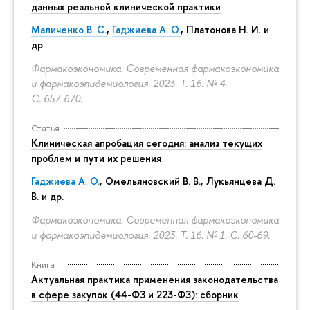
данных реальной клинической практики
Маличенко В. С.
,
Гаджиева А. О.
, Платонова Н. И. и
др.
Фармакоэкономика. Современная фармакоэкономика
и фармакоэпидемиология. 2023. Т. 16. № 4.
С. 657-670.
Статья
Клиническая апробация сегодня: анализ текущих
проблем и пути их решения
Гаджиева А. О.
, Омельяновский В. В., Лукьянцева Д.
В. и др.
Фармакоэкономика. Современная фармакоэкономика
и фармакоэпидемиология. 2023. Т. 16. № 1.
С. 60-69.
Книга
Актуальная практика применения законодательства
в сфере закупок (44-ФЗ и 223-ФЗ): сборник