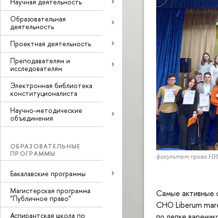
Научная деятельность
Образовательная
деятельность
Проектная деятельность
Преподавателям и
исследователям
Электронная библиотека
конституционалиста
Научно-методические
объединения
ОБРАЗОВАТЕЛЬНЫЕ
ПРОГРАММЫ
факультет права Н
Бакалавские программы
Магистерская программа
Самые активные с
"Публичное право"
СНО Liberum mare
Аспирантская школа по
по лепке вареник