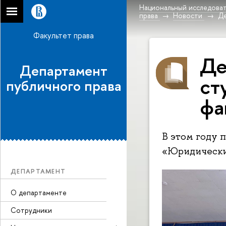
Национальный исследоват
права
Новости
Де
Факультет права
Де
Департамент
ст
публичного права
фа
В этом году 
«Юридически
ДЕПАРТАМЕНТ
О департаменте
Сотрудники