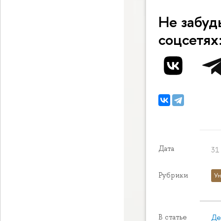
Не забуд
соцсетях
Дата
31 
Рубрики
Ун
Де
В статье