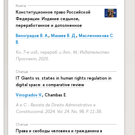
Книга
Конституционное право Российской
Федерации. Издание седьмое,
переработанное и дополненное
Виноградов В. А.
,
Мазаев В. Д.
,
Масленникова С.
В.
Кн. 7-е изд., перераб. и доп.. М.: Издательство
Проспект, 2025.
Статья
IT Giants vs. states in human rights regulation in
digital space: a comparative review
Vinogradov V.
, Chambas E.
A e C - Revista de Direito Administrativo e
Constitucional. 2024. Vol. 24. No. 98.
P. 11-38.
Статья
Права и свободы человека и гражданина в