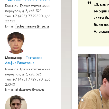
«Я, как
Большой Трехсвятительский
эмоции 
переулок, д. 3, каб. 328
тел. +7 (495) 7729590, доб.
части б
22722
было по
E-mail:
fsuleymanova@hse.ru
Алексан
Менеджер
–
Тактарова
Альфия Рифатовна
Большой Трехсвятительский
переулок, д. 3, каб. 323
тел. +7 (495) 7729590, доб.
23040
E-mail:
ataktarova@hse.ru