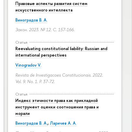
Правовые аспекты развития систем
искусственного интеллекта
Виноградов В. А.
Закон. 2023. № 12.
С. 157-166.
Статья
Reevaluating constitutional liability: Russian and
international perspectives
Vinogradov V.
Revista de Investigacoes Constitucionais. 2022.
Vol. 9. No. 1.
P. 37-72.
Статья
Индекс этичности права как прикладной
инструмент оценки соотношения права и
морали
Виноградов В. А.
,
Ларичев А. А.