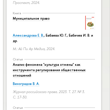
Проспект, 2024.
Книга
Муниципальное право
Александрова Е. В.
, Бабаева Ю. Г., Бабичев И. В. и
др.
М.: Ай Пи Ар Медиа, 2024.
Статья
Анализ феномена "культура отмены" как
инструмента регулирования общественных
отношений
Виноградов В. А.
Журнал российского права. 2023. Т. 27. № 3.
С. 17-30.
Статья