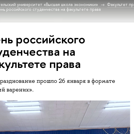
ельский университет «Высшая школа экономики»
Факультет пр
нь российского студенчества на факультете права
нь российского
уденчества на
культете права
празднование прошло 26 января в формате
й вареник».