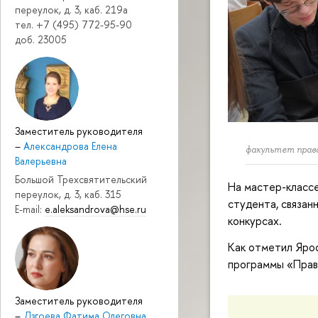
переулок, д. 3, каб. 219a
тел. +7 (495) 772-95-90
доб. 23005
Заместитель руководителя
–
Александрова Елена
факультет пра
Валерьевна
Большой Трехсвятительский
На мастер-классе
переулок, д. 3, каб. 315
студента, связан
E-mail:
e.aleksandrova@hse.ru
конкурсах.
Как отметил Ярос
программы «Прав
Заместитель руководителя
–
Дзгоева Фатима Олеговна