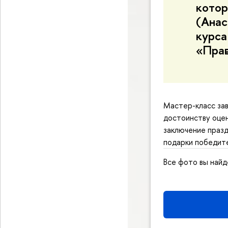
котор
(Анас
курса
«Прав
Мастер-класс зав
достоинству оцен
заключение празд
подарки победите
Все фото вы найд