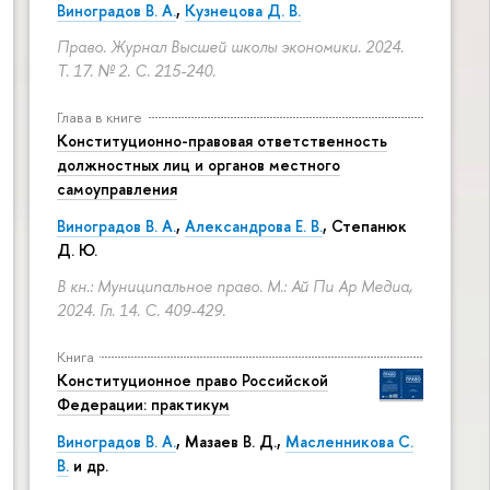
Виноградов В. А.
,
Кузнецова Д. В.
Право. Журнал Высшей школы экономики. 2024.
Т. 17. № 2.
С. 215-240.
Глава в книге
Конституционно-правовая ответственность
должностных лиц и органов местного
самоуправления
Виноградов В. А.
,
Александрова Е. В.
, Степанюк
Д. Ю.
В кн.: Муниципальное право. М.: Ай Пи Ар Медиа,
2024. Гл. 14.
С. 409-429.
Книга
Конституционное право Российской
Федерации: практикум
Виноградов В. А.
,
Мазаев В. Д.
,
Масленникова С.
В.
и др.