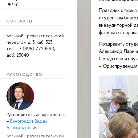
праву
Праздник открыл 
студентам благод
КОНТАКТЫ
внеаудиторной де
факультета права
Большой Трехсвятительский
переулок, д. 3, каб. 323
Поздравить студе
тел. +7 (495) 7729590,
Александр Лариче
доб. 23040
Солдатова и нау
«Юриспруденция»
РУКОВОДСТВО
Руководитель департамента
–
Виноградов Вадим
Александрович
Большой Трехсвятительский