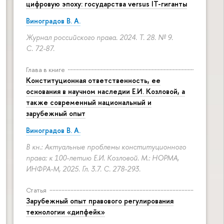
цифровую эпоху: государства versus IT-гиганты
Виноградов В. А.
Журнал российского права. 2024. Т. 28. № 9.
С. 72-87.
Глава в книге
Конституционная ответственность, ее
основания в научном наследии Е.И. Козловой, а
также современный национальный и
зарубежный опыт
Виноградов В. А.
В кн.: Актуальные проблемы конституционного
права: к 100-летию Е.И. Козловой. М.: НОРМА,
ИНФРА-М, 2025. Гл. 3.7.
С. 278-293.
Статья
Зарубежный опыт правового регулирования
технологии «дипфейк»