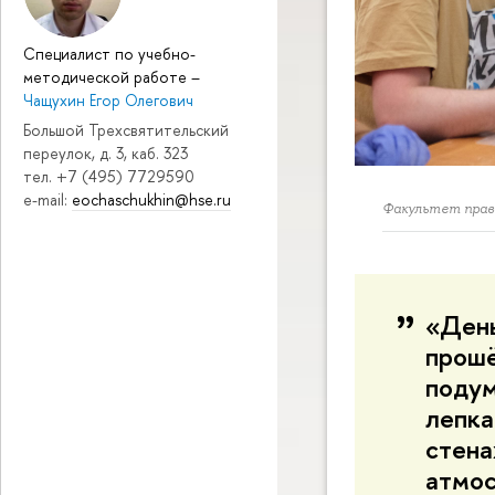
Специалист по учебно-
методической работе
–
Чащухин Егор Олегович
Большой Трехсвятительский
переулок, д. 3, каб. 323
тел. +7 (495) 7729590
e-mail:
eochaschukhin@hse.ru
Факультет пра
«День
прошё
подум
лепка
стена
атмос