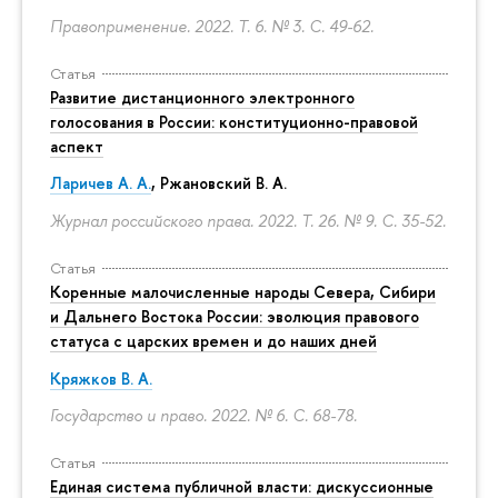
Правоприменение. 2022. Т. 6. № 3.
С. 49-62.
Статья
Развитие дистанционного электронного
голосования в России: конституционно-правовой
аспект
Ларичев А. А.
, Ржановский В. А.
Журнал российского права. 2022. Т. 26. № 9.
С. 35-52.
Статья
Коренные малочисленные народы Севера, Сибири
и Дальнего Востока России: эволюция правового
статуса с царских времен и до наших дней
Кряжков В. А.
Государство и право. 2022. № 6.
С. 68-78.
Статья
Единая система публичной власти: дискуссионные