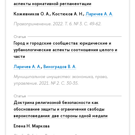
аспекты нормативной регламентации
Кожевников О. А., Костюков А. Н.,
Ларичев А. А.
Правоприменение. 2022. Т. 6. № 3.
С. 49-62.
Статья
Город и городские сообщества: юридические и
урбанологические аспекты соотношения целого и
части
Ларичев А. А.
,
Виноградов В. А.
Муниципальное имущество: экономика, право,
управление. 2021. № 2.
С. 30-35.
Статья
Доктрина религиозной безопасности как
обоснование защиты и ограничения свободы
вероисповедания: две стороны одной медали
Елена Н. Маркова