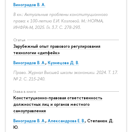
Виноградов В. А.
В кн.: Актуальные проблемы конституционного
права: к 100-летию Е.И. Козловой. М.: НОРМА,
ИНФРА-М, 2025. Гл. 3.7.
С. 278-293.
Статья
Зарубежный опыт правового регулирования
технологии «дипфейк»
Виноградов В. А.
,
Кузнецова Д. В.
Право. Журнал Высшей школы экономики. 2024. Т. 17.
№ 2.
С. 215-240.
Глава в книге
Конституционно-правовая ответственность
должностных лиц и органов местного
самоуправления
Виноградов В. А.
,
Александрова Е. В.
, Степанюк Д.
Ю.