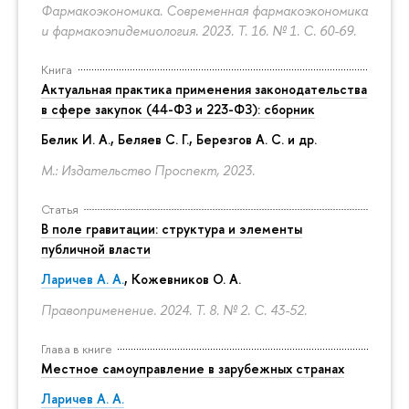
Фармакоэкономика. Современная фармакоэкономика
и фармакоэпидемиология. 2023. Т. 16. № 1.
С. 60-69.
Книга
Актуальная практика применения законодательства
в сфере закупок (44-ФЗ и 223-ФЗ): сборник
Белик И. А., Беляев С. Г.,
Березгов А. С.
и др.
М.: Издательство Проспект, 2023.
Статья
В поле гравитации: структура и элементы
публичной власти
Ларичев А. А.
, Кожевников О. А.
Правоприменение. 2024. Т. 8. № 2.
С. 43-52.
Глава в книге
Местное самоуправление в зарубежных странах
Ларичев А. А.