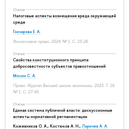
Статья
Налоговые аспекты возмещения вреда окружающей
среде
Гончарова Е. А.
Финансовое право. 2024. № 1.
С. 23-26.
Статья
Свойства конституционного принципа
добросовестности субъектов правоотношений
Мосин С. А.
Право. Журнал Высшей школы экономики. 2023. Т. 16.
№ 1.
С. 27-45.
Статья
Единая система публичной власти: дискуссионные
аспекты нормативной регламентации
Кожевников О. А., Костюков А. Н.,
Ларичев А. А.