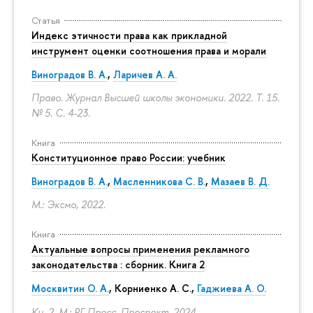
Статья
Индекс этичности права как прикладной
инструмент оценки соотношения права и морали
Виноградов В. А.
,
Ларичев А. А.
Право. Журнал Высшей школы экономики. 2022. Т. 15.
№ 5.
С. 4-23.
Книга
Конституционное право России: учебник
Виноградов В. А.
,
Масленникова С. В.
,
Мазаев В. Д.
М.: Эксмо, 2022.
Книга
Актуальные вопросы применения рекламного
законодательства : сборник. Книга 2
Москвитин О. А.
,
Корниенко А. С.
,
Гаджиева А. О.
Кн. 2. М.: РГ-Пресс, Проспект, 2024.