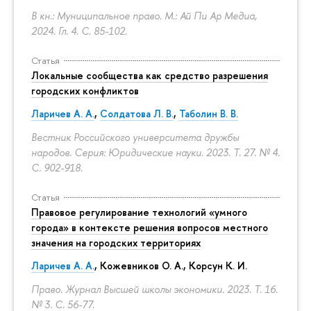
В кн.: Муниципальное право. М.: Ай Пи Ар Медиа,
2024. Гл. 4.
С. 85-102.
Статья
Локальные сообщества как средство разрешения
городских конфликтов
Ларичев А. А.
,
Солдатова Л. В.
,
Таболин В. В.
Вестник Российского университета дружбы
народов. Серия: Юридические науки. 2023. Т. 27. № 4.
С. 902-918.
Статья
Правовое регулирование технологий «умного
города» в контексте решения вопросов местного
значения на городских территориях
Ларичев А. А.
, Кожевников О. А., Корсун К. И.
Право. Журнал Высшей школы экономики. 2023. Т. 16.
№ 3.
С. 56-77.