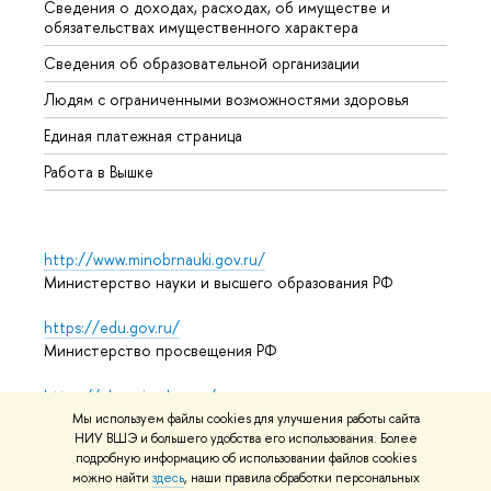
Сведения о доходах, расходах, об имуществе и
Бизне
обязательствах имущественного характера
Образ
Сведения об образовательной организации
Обрат
Людям с ограниченными возможностями здоровья
Единая платежная страница
Работа в Вышке
http://www.minobrnauki.gov.ru/
Министерство науки и высшего образования РФ
https://edu.gov.ru/
Министерство просвещения РФ
https://elearning.hse.ru/mooc
Массовые открытые онлайн-курсы
Мы используем файлы cookies для улучшения работы сайта
НИУ ВШЭ и большего удобства его использования. Более
подробную информацию об использовании файлов cookies
можно найти
здесь
, наши правила обработки персональных