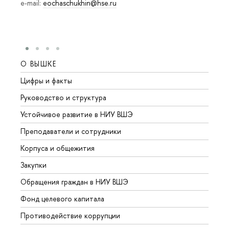
e-mail:
eochaschukhin@hse.ru
О ВЫШКЕ
ОБР
Цифры и факты
Лице
Руководство и структура
Довуз
Устойчивое развитие в НИУ ВШЭ
Олим
Преподаватели и сотрудники
Прием
Корпуса и общежития
Вышк
Закупки
Прием
Обращения граждан в НИУ ВШЭ
Аспир
Фонд целевого капитала
Допол
Противодействие коррупции
Центр