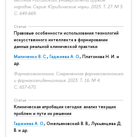
народов. Серия: Юридические науки. 2023. Т. 27. № 3.
С. 649-669.
Статья
Правовые особенности использования технологий
искусственного интеллекта в формировании
данных реальной клинической практики
Маличенко В. С.
,
Гаджиева А. О.
, Платонова Н. И. и
др.
Фармакоэкономика. Современная фармакоэкономика
и фармакоэпидемиология. 2023. Т. 16. № 4.
С. 657-670.
Статья
Клиническая апробация сегодня: анализ текущих
проблем и пути их решения
Гаджиева А. О.
, Омельяновский В. В., Лукьянцева Д.
В. и др.