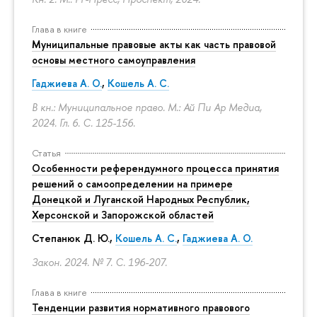
Глава в книге
Муниципальные правовые акты как часть правовой
основы местного самоуправления
Гаджиева А. О.
,
Кошель А. С.
В кн.: Муниципальное право. М.: Ай Пи Ар Медиа,
2024. Гл. 6.
С. 125-156.
Статья
Особенности референдумного процесса принятия
решений о самоопределении на примере
Донецкой и Луганской Народных Республик,
Херсонской и Запорожской областей
Степанюк Д. Ю.,
Кошель А. С.
,
Гаджиева А. О.
Закон. 2024. № 7.
С. 196-207.
Глава в книге
Тенденции развития нормативного правового