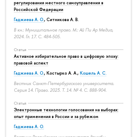
регулирования местного самоуправления в
Российской Федерации
Гаджиева А. О.
, Ситникова А. В.
В кн.: Муниципальное право. М.: Ай Пи Ар Медиа,
2024. Гл. 17.
С. 484-505.
Статья
Активное избирательное право в цифровую эпоху:
правовой аспект
Гаджиева А. О.
, Костырко А. А.,
Кошель А. С.
Вестник Санкт-Петербургского университета.
Серия 14. Право. 2023. Т. 14. № 4.
С. 888-904.
Статья
Электронные технологии голосования на выборах:
опыт применения в России и за рубежом
Гаджиева А. О.
Вестник Российского университета дружбы