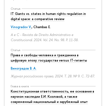
Статья
IT Giants vs. states in human rights regulation in
digital space: a comparative review
Vinogradov V.
, Chambas E.
A e C - Revista de Direito Administrativo e
Constitucional. 2024. Vol. 24. No. 98.
P. 11-38.
Статья
Права и свободы человека и гражданина в
цифровую эпоху: государства versus IT-гиганты
Виноградов В. А.
Журнал российского права. 2024. Т. 28. № 9.
С. 72-87.
Глава в книге
Конституционная ответственность, ее основания в
научном наследии Е.И. Козловой, а также
современный национальный и зарубежный опыт