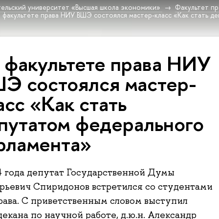
ельский университет «Высшая школа экономики»
Факультет пр
 факультете права НИУ ВШЭ состоялся мастер-класс «Как стать д
 факультете права НИУ
Э состоялся мастер-
асс «Как стать
путатом федерального
рламента»
4 года депутат Государственной Думы
рьевич Спиридонов встретился со студентами
рава. С приветственным словом выступил
декана по научной работе, д.ю.н. Александр