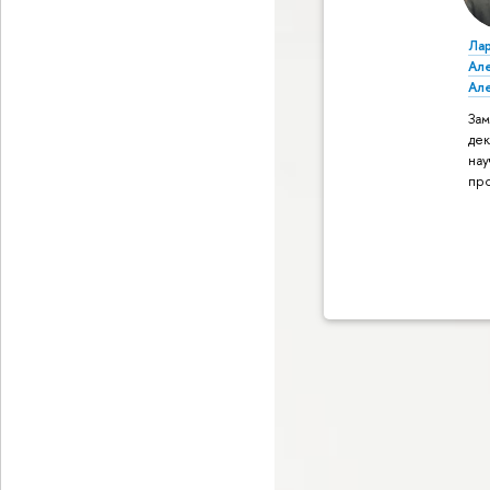
Ла
Ал
Ал
Зам
дек
нау
пр