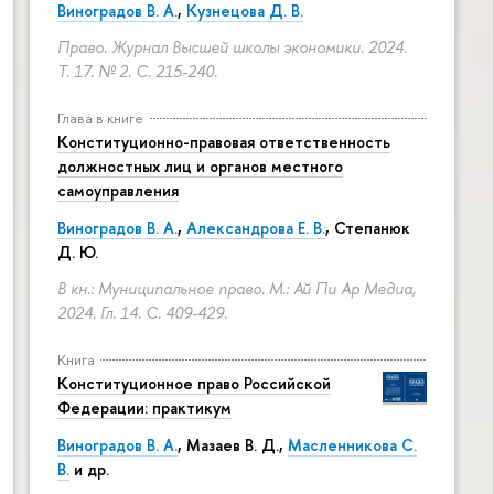
Виноградов В. А.
,
Кузнецова Д. В.
Право. Журнал Высшей школы экономики. 2024.
Т. 17. № 2.
С. 215-240.
Глава в книге
Конституционно-правовая ответственность
должностных лиц и органов местного
самоуправления
Виноградов В. А.
,
Александрова Е. В.
, Степанюк
Д. Ю.
В кн.: Муниципальное право. М.: Ай Пи Ар Медиа,
2024. Гл. 14.
С. 409-429.
Книга
Конституционное право Российской
Федерации: практикум
Виноградов В. А.
,
Мазаев В. Д.
,
Масленникова С.
В.
и др.