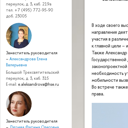
переулок, д. 3, каб. 219a
тел. +7 (495) 772-95-90
доб. 23005
В ходе своего вы
направления дея
участия в различ
к главной цели –
Также Александр
Заместитель руководителя
–
Александрова Елена
Государственной 
Валерьевна
законопроектной 
Большой Трехсвятительский
необходимость ут
переулок, д. 3, каб. 315
мобильности вызв
E-mail:
e.aleksandrova@hse.ru
Во встрече также
права.
Заместитель руководителя
–
Дзгоева Фатима Олеговна