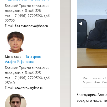
Большой Трехсвятительский
переулок, д. 3, каб. 328
тел. +7 (495) 7729590, доб.
22722
E-mail:
fsuleymanova@hse.ru
Менеджер
–
Тактарова
Альфия Рифатовна
Большой Трехсвятительский
переулок, д. 3, каб. 323
тел. +7 (495) 7729590, доб.
Мастер-класс «К
Музыка Анна Се
23040
E-mail:
ataktarova@hse.ru
Благодарим Алек
всех, кто нашел 