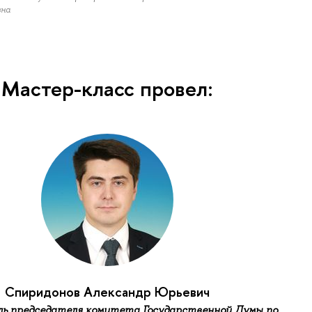
вна
Мастер-класс провел:
Спиридонов Александр Юрьевич
ь председателя комитета Государственной Думы по