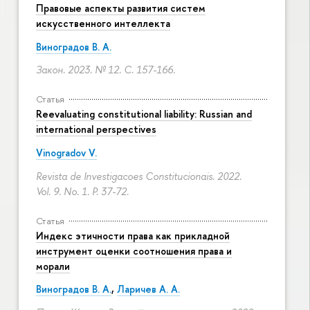
Правовые аспекты развития систем
искусственного интеллекта
Виноградов В. А.
Закон. 2023. № 12.
С. 157-166.
Статья
Reevaluating constitutional liability: Russian and
international perspectives
Vinogradov V.
Revista de Investigacoes Constitucionais. 2022.
Vol. 9. No. 1.
P. 37-72.
Статья
Индекс этичности права как прикладной
инструмент оценки соотношения права и
морали
Виноградов В. А.
,
Ларичев А. А.