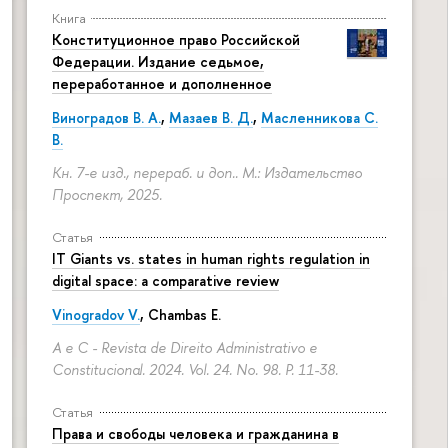
Книга
Конституционное право Российской
Федерации. Издание седьмое,
переработанное и дополненное
Виноградов В. А.
,
Мазаев В. Д.
,
Масленникова С.
В.
Кн. 7-е изд., перераб. и доп.. М.: Издательство
Проспект, 2025.
Статья
IT Giants vs. states in human rights regulation in
digital space: a comparative review
Vinogradov V.
, Chambas E.
A e C - Revista de Direito Administrativo e
Constitucional. 2024. Vol. 24. No. 98.
P. 11-38.
Статья
Права и свободы человека и гражданина в