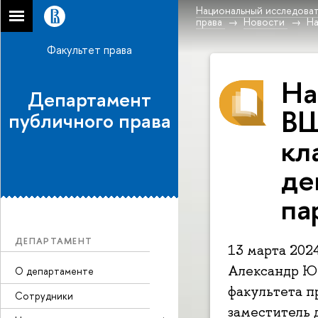
Национальный исследоват
права
Новости
На
Факультет права
На
Департамент
ВШ
публичного права
кл
де
па
ДЕПАРТАМЕНТ
13 марта 202
Александр Ю
О департаменте
факультета п
Сотрудники
заместитель 