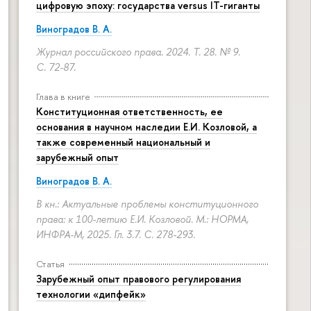
цифровую эпоху: государства versus IT-гиганты
Виноградов В. А.
Журнал российского права. 2024. Т. 28. № 9.
С. 72-87.
Глава в книге
Конституционная ответственность, ее
основания в научном наследии Е.И. Козловой, а
также современный национальный и
зарубежный опыт
Виноградов В. А.
В кн.: Актуальные проблемы конституционного
права: к 100-летию Е.И. Козловой. М.: НОРМА,
ИНФРА-М, 2025. Гл. 3.7.
С. 278-293.
Статья
Зарубежный опыт правового регулирования
технологии «дипфейк»