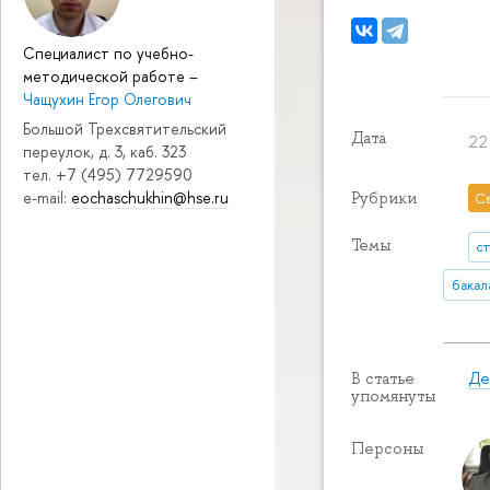
Специалист по учебно-
методической работе
–
Чащухин Егор Олегович
Большой Трехсвятительский
Дата
22
переулок, д. 3, каб. 323
тел. +7 (495) 7729590
e-mail:
eochaschukhin@hse.ru
Рубрики
С
Темы
с
бакал
Де
В статье
упомянуты
Персоны