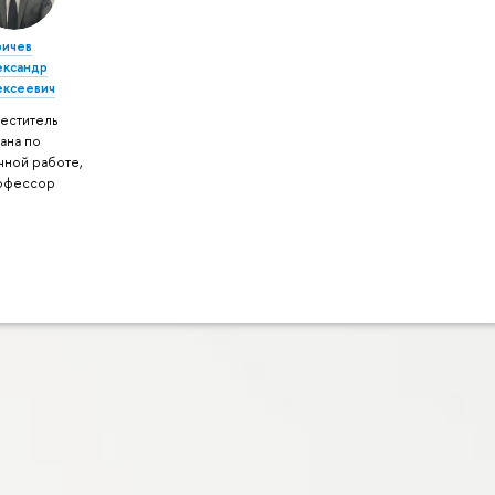
ричев
ександр
ексеевич
еститель
ана по
чной работе,
офессор