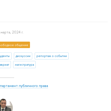
 марта, 2024 г.
вободное общение
туденты
дискуссии
репортаж о событии
авриат
магистратура
партамент публичного права