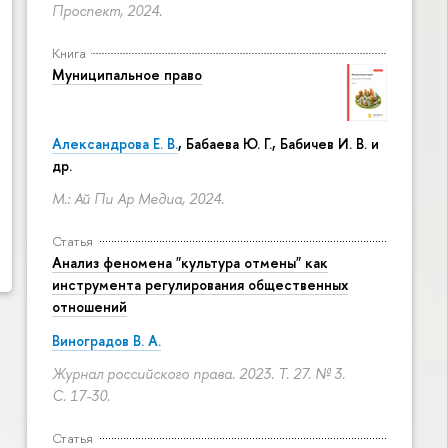
Проспект, 2024.
Книга
Муниципальное право
Александрова Е. В.
, Бабаева Ю. Г., Бабичев И. В. и
др.
М.: Ай Пи Ар Медиа, 2024.
Статья
Анализ феномена "культура отмены" как
инструмента регулирования общественных
отношений
Виноградов В. А.
Журнал российского права. 2023. Т. 27. № 3.
С. 17-30.
Статья