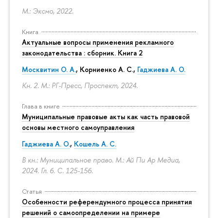
М.: Эксмо, 2022.
Книга
Актуальные вопросы применения рекламного
законодательства : сборник. Книга 2
Москвитин О. А.
,
Корниенко А. С.
,
Гаджиева А. О.
Кн. 2. М.: РГ-Пресс, Проспект, 2024.
Глава в книге
Муниципальные правовые акты как часть правовой
основы местного самоуправления
Гаджиева А. О.
,
Кошель А. С.
В кн.: Муниципальное право. М.: Ай Пи Ар Медиа,
2024. Гл. 6.
С. 125-156.
Статья
Особенности референдумного процесса принятия
решений о самоопределении на примере