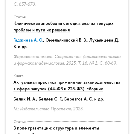
С. 657-670.
Статья
Клиническая апробация сегодня: анализ текущих
проблем и пути их решения
Гаджиева А. О.
, Омельяновский В. В., Лукьянцева Д.
В. и др.
Фармакоэкономика. Современная фармакоэкономика
и фармакоэпидемиология. 2023. Т. 16. № 1.
С. 60-69.
Книга
Актуальная практика применения законодательства
в сфере закупок (44-ФЗ и 223-ФЗ): сборник
Белик И. А., Беляев С. Г.,
Березгов А. С.
и др.
М.: Издательство Проспект, 2023.
Статья
В поле гравитации: структура и элементы