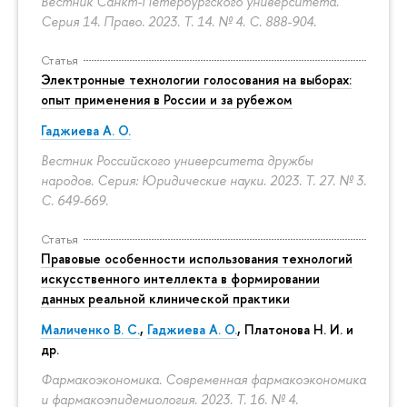
Вестник Санкт-Петербургского университета.
Серия 14. Право. 2023. Т. 14. № 4.
С. 888-904.
Статья
Электронные технологии голосования на выборах:
опыт применения в России и за рубежом
Гаджиева А. О.
Вестник Российского университета дружбы
народов. Серия: Юридические науки. 2023. Т. 27. № 3.
С. 649-669.
Статья
Правовые особенности использования технологий
искусственного интеллекта в формировании
данных реальной клинической практики
Маличенко В. С.
,
Гаджиева А. О.
, Платонова Н. И. и
др.
Фармакоэкономика. Современная фармакоэкономика
и фармакоэпидемиология. 2023. Т. 16. № 4.