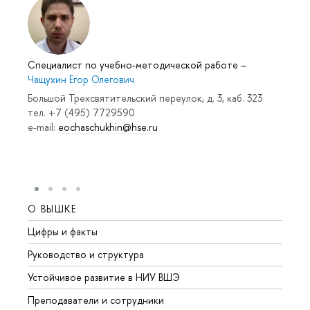
Специалист по учебно-методической работе
–
Чащухин Егор Олегович
Большой Трехсвятительский переулок, д. 3, каб. 323
тел. +7 (495) 7729590
e-mail:
eochaschukhin@hse.ru
О ВЫШКЕ
ОБР
Цифры и факты
Лице
Руководство и структура
Довуз
Устойчивое развитие в НИУ ВШЭ
Олим
Преподаватели и сотрудники
Прием