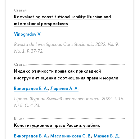
Статья
Reevaluating constitutional liability: Russian and
international perspectives
Vinogradov V.
Revista de Investigacoes Constitucionais. 2022. Vol. 9.
No. 1.
P. 37-72.
Статья
Индекс этичности права как прикладной
инструмент оценки соотношения права и морали
Виноградов В. А.
,
Ларичев А. А.
Право. Журнал Высшей школы экономики. 2022. Т. 15.
№ 5.
С. 4-23.
Книга
Конституционное право России: учебник
Виноградов В. А.
,
Масленникова С. В.
,
Мазаев В. Д.