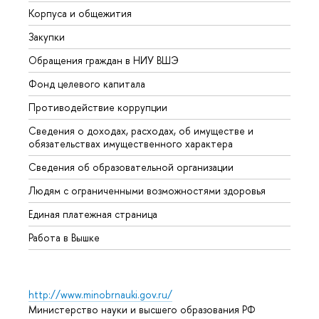
Корпуса и общежития
Вышк
Закупки
Прием
Обращения граждан в НИУ ВШЭ
Аспир
Фонд целевого капитала
Допол
Противодействие коррупции
Центр
Сведения о доходах, расходах, об имуществе и
Бизне
обязательствах имущественного характера
Образ
Сведения об образовательной организации
Обрат
Людям с ограниченными возможностями здоровья
Единая платежная страница
Работа в Вышке
http://www.minobrnauki.gov.ru/
Министерство науки и высшего образования РФ