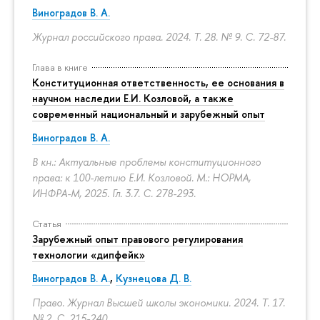
Виноградов В. А.
Журнал российского права. 2024. Т. 28. № 9.
С. 72-87.
Глава в книге
Конституционная ответственность, ее основания в
научном наследии Е.И. Козловой, а также
современный национальный и зарубежный опыт
Виноградов В. А.
В кн.: Актуальные проблемы конституционного
права: к 100-летию Е.И. Козловой. М.: НОРМА,
ИНФРА-М, 2025. Гл. 3.7.
С. 278-293.
Статья
Зарубежный опыт правового регулирования
технологии «дипфейк»
Виноградов В. А.
,
Кузнецова Д. В.
Право. Журнал Высшей школы экономики. 2024. Т. 17.
№ 2.
С. 215-240.