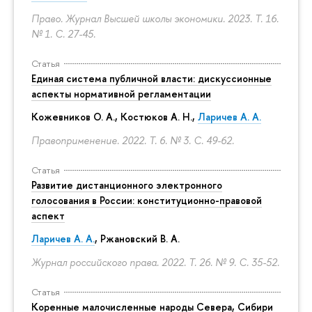
Право. Журнал Высшей школы экономики. 2023. Т. 16.
№ 1.
С. 27-45.
Статья
Единая система публичной власти: дискуссионные
аспекты нормативной регламентации
Кожевников О. А., Костюков А. Н.,
Ларичев А. А.
Правоприменение. 2022. Т. 6. № 3.
С. 49-62.
Статья
Развитие дистанционного электронного
голосования в России: конституционно-правовой
аспект
Ларичев А. А.
, Ржановский В. А.
Журнал российского права. 2022. Т. 26. № 9.
С. 35-52.
Статья
Коренные малочисленные народы Севера, Сибири