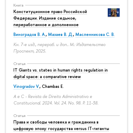
Книга
Конституционное право Российской
Федерации. Издание седьмое,
переработанное и дополненное
Виноградов В. А.
,
Мазаев В. Д.
,
Масленникова С. В.
Кн. 7-е изд., перераб. и доп.. М.: Издательство
Проспект, 2025.
Статья
IT Giants vs. states in human rights regulation in
digital space: a comparative review
Vinogradov V.
, Chambas E.
A e C - Revista de Direito Administrativo e
Constitucional. 2024. Vol. 24. No. 98.
P. 11-38.
Статья
Права и свободы человека и гражданина в
цифровую эпоху: государства versus IT-гиганты