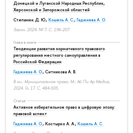
Донецкой и Луганской Народных Республик,
Херсонской и Запорожской областей
Степанюк Д. Ю.,
Кошель А. С.
,
Гаджиева А. О.
Закон. 2024. № 7.
С. 196-207.
Глава в книге
Тенденции развития нормативного правового
регулирования местного самоуправления в
Российской Федерации
Гаджиева А. О.
, Ситникова А. В.
В кн.: Муниципальное право. М.: Ай Пи Ар Медиа,
2024. Гл. 17.
С. 484-505.
Статья
Активное избирательное право в цифровую эпоху:
правовой аспект
Гаджиева А. О.
, Костырко А. А.,
Кошель А. С.