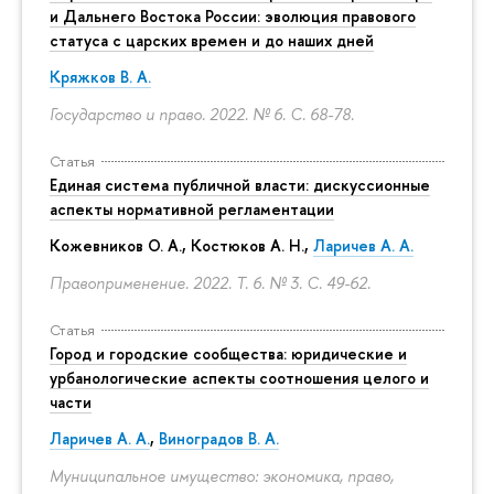
и Дальнего Востока России: эволюция правового
статуса с царских времен и до наших дней
Кряжков В. А.
Государство и право. 2022. № 6.
С. 68-78.
Статья
Единая система публичной власти: дискуссионные
аспекты нормативной регламентации
Кожевников О. А., Костюков А. Н.,
Ларичев А. А.
Правоприменение. 2022. Т. 6. № 3.
С. 49-62.
Статья
Город и городские сообщества: юридические и
урбанологические аспекты соотношения целого и
части
Ларичев А. А.
,
Виноградов В. А.
Муниципальное имущество: экономика, право,