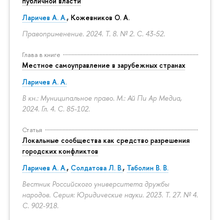
публичной власти
Ларичев А. А.
, Кожевников О. А.
Правоприменение. 2024. Т. 8. № 2.
С. 43-52.
Глава в книге
Местное самоуправление в зарубежных странах
Ларичев А. А.
В кн.: Муниципальное право. М.: Ай Пи Ар Медиа,
2024. Гл. 4.
С. 85-102.
Статья
Локальные сообщества как средство разрешения
городских конфликтов
Ларичев А. А.
,
Солдатова Л. В.
,
Таболин В. В.
Вестник Российского университета дружбы
народов. Серия: Юридические науки. 2023. Т. 27. № 4.
С. 902-918.