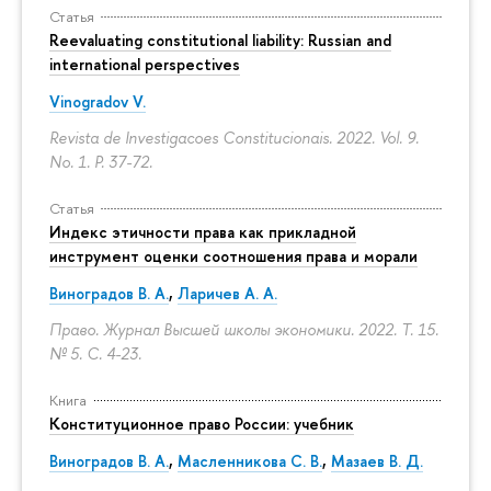
Статья
Reevaluating constitutional liability: Russian and
international perspectives
Vinogradov V.
Revista de Investigacoes Constitucionais. 2022. Vol. 9.
No. 1.
P. 37-72.
Статья
Индекс этичности права как прикладной
инструмент оценки соотношения права и морали
Виноградов В. А.
,
Ларичев А. А.
Право. Журнал Высшей школы экономики. 2022. Т. 15.
№ 5.
С. 4-23.
Книга
Конституционное право России: учебник
Виноградов В. А.
,
Масленникова С. В.
,
Мазаев В. Д.