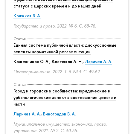
статуса с царских времен и до наших дней
Кряжков В. А.
Государство и право. 2022. № 6.
С. 68-78.
Статья
Единая система публичной власти: дискуссионные
аспекты нормативной регламентации
Кожевников О. А., Костюков А. Н.,
Ларичев А. А.
Правоприменение. 2022. Т. 6. № 3.
С. 49-62.
Статья
Город и городские сообщества: юридические и
урбанологические аспекты соотношения целого и
части
Ларичев А. А.
,
Виноградов В. А.
Муниципальное имущество: экономика, право,
управление. 2021. № 2.
С. 30-35.