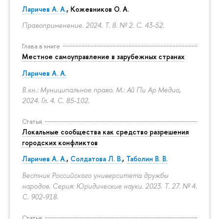
Ларичев А. А.
, Кожевников О. А.
Правоприменение. 2024. Т. 8. № 2.
С. 43-52.
Глава в книге
Местное самоуправление в зарубежных странах
Ларичев А. А.
В кн.: Муниципальное право. М.: Ай Пи Ар Медиа,
2024. Гл. 4.
С. 85-102.
Статья
Локальные сообщества как средство разрешения
городских конфликтов
Ларичев А. А.
,
Солдатова Л. В.
,
Таболин В. В.
Вестник Российского университета дружбы
народов. Серия: Юридические науки. 2023. Т. 27. № 4.
С. 902-918.
Статья