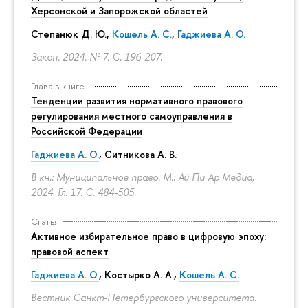
Херсонской и Запорожской областей
Степанюк Д. Ю.,
Кошель А. С.
,
Гаджиева А. О.
Закон. 2024. № 7.
С. 196-207.
Глава в книге
Тенденции развития нормативного правового
регулирования местного самоуправления в
Российской Федерации
Гаджиева А. О.
, Ситникова А. В.
В кн.: Муниципальное право. М.: Ай Пи Ар Медиа,
2024. Гл. 17.
С. 484-505.
Статья
Активное избирательное право в цифровую эпоху:
правовой аспект
Гаджиева А. О.
, Костырко А. А.,
Кошель А. С.
Вестник Санкт-Петербургского университета.