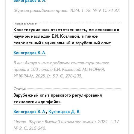
Виноградов В. А.
Журнал российского права. 2024. Т. 28. № 9.
С. 72-87.
Глава в книге
Конституционная ответственность, ее основания в
научном наследии Е.И. Козловой, а также
современный национальный и зарубежный опыт
Виноградов В. А.
В кн.: Актуальные проблемы конституционного
права: к 100-летию Е.И. Козловой. М.: НОРМА,
ИНФРА-М, 2025. Гл. 3.7.
С. 278-293.
Статья
Зарубежный опыт правового регулирования
технологии «дипфейк»
Виноградов В. А.
,
Кузнецова Д. В.
Право. Журнал Высшей школы экономики. 2024. Т. 17.
№ 2.
С. 215-240.