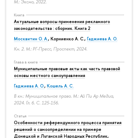
М.: Эксмо, 2022.
Книга
Актуальные вопросы применения рекламного
законодательства : сборник. Книга 2
Москвитин О. А.
,
Корниенко А. С.
,
Гаджиева А. О.
Кн. 2. М.: РГ-Пресс, Проспект, 2024.
Глава в книге
Муниципальные правовые акты как часть правовой
основы местного самоуправления
Гаджиева А. О.
,
Кошель А. С.
В кн.: Муниципальное право. М.: Ай Пи Ар Медиа,
2024. Гл. 6.
С. 125-156.
Статья
Особенности референдумного процесса принятия
решений о самоопределении на примере
Донецкой и Луганской Народных Республик,