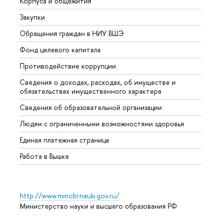
Корпуса и общежития
Вышк
Закупки
Прием
Обращения граждан в НИУ ВШЭ
Аспир
Фонд целевого капитала
Допол
Противодействие коррупции
Центр
Сведения о доходах, расходах, об имуществе и
Бизне
обязательствах имущественного характера
Образ
Сведения об образовательной организации
Обрат
Людям с ограниченными возможностями здоровья
Единая платежная страница
Работа в Вышке
http://www.minobrnauki.gov.ru/
Министерство науки и высшего образования РФ