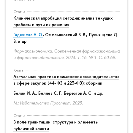
Статья
Клиническая апробация сегодня: анализ текущих
проблем и пути их решения
Гаджиева А. О.
, Омельяновский В. В., Лукьянцева Д.
В. и др.
Фармакоэкономика. Современная фармакоэкономика
и фармакоэпидемиология. 2023. Т. 16. № 1.
С. 60-69.
Книга
Актуальная практика применения законодательства
в сфере закупок (44-ФЗ и 223-ФЗ): сборник
Белик И. А., Беляев С. Г.,
Березгов А. С.
и др.
М.: Издательство Проспект, 2023.
Статья
В поле гравитации: структура и элементы
публичной власти