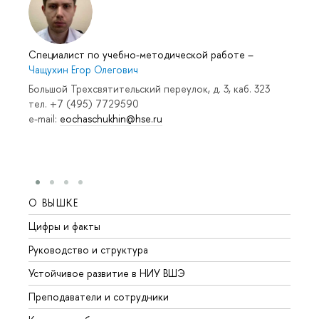
Специалист по учебно-методической работе
–
Чащухин Егор Олегович
Большой Трехсвятительский переулок, д. 3, каб. 323
тел. +7 (495) 7729590
e-mail:
eochaschukhin@hse.ru
О ВЫШКЕ
ОБР
Цифры и факты
Лице
Руководство и структура
Довуз
Устойчивое развитие в НИУ ВШЭ
Олим
Преподаватели и сотрудники
Прием