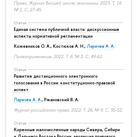
Право. Журнал Высшей школы экономики. 2023. Т. 16.
№ 1.
С. 27-45.
Статья
Единая система публичной власти: дискуссионные
аспекты нормативной регламентации
Кожевников О. А., Костюков А. Н.,
Ларичев А. А.
Правоприменение. 2022. Т. 6. № 3.
С. 49-62.
Статья
Развитие дистанционного электронного
голосования в России: конституционно-правовой
аспект
Ларичев А. А.
, Ржановский В. А.
Журнал российского права. 2022. Т. 26. № 9.
С. 35-52.
Статья
Коренные малочисленные народы Севера, Сибири
и Дальнего Востока России: эволюция правового