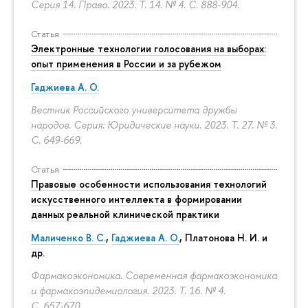
Серия 14. Право. 2023. Т. 14. № 4.
С. 888-904.
Статья
Электронные технологии голосования на выборах:
опыт применения в России и за рубежом
Гаджиева А. О.
Вестник Российского университета дружбы
народов. Серия: Юридические науки. 2023. Т. 27. № 3.
С. 649-669.
Статья
Правовые особенности использования технологий
искусственного интеллекта в формировании
данных реальной клинической практики
Маличенко В. С.
,
Гаджиева А. О.
, Платонова Н. И. и
др.
Фармакоэкономика. Современная фармакоэкономика
и фармакоэпидемиология. 2023. Т. 16. № 4.
С. 657-670.