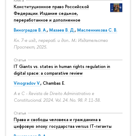
Конституционное право Российской
Федерации. Издание седьмое,
переработанное и дополненное
Виноградов В. А.
,
Мазаев В. Д.
,
Масленникова С. В.
Кн. 7-е изд., перераб. и доп.. М.: Издательство
Проспект, 2025.
Статья
IT Giants vs. states in human rights regulation in
digital space: a comparative review
Vinogradov V.
, Chambas E.
A e C - Revista de Direito Administrativo e
Constitucional. 2024. Vol. 24. No. 98.
P. 11-38.
Статья
Права и свободы человека и гражданина в
цифровую эпоху: государства versus IT-гиганты