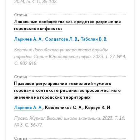
2024. Гл. 4.
С. 85-102.
Статья
Локальные сообщества как средство разрешения
городских конфликтов
Ларичев А. А.
,
Солдатова Л. В.
,
Таболин В. В.
Вестник Российского университета дружбы
народов. Серия: Юридические науки. 2023. Т. 27. № 4.
С. 902-918.
Статья
Правовое регулирование технологий «умного
города» в контексте решения вопросов местного
значения на городских территориях
Ларичев А. А.
, Кожевников О. А., Корсун К. И.
Право. Журнал Высшей школы экономики. 2023. Т. 16.
№ 3.
С. 56-77.
Статья