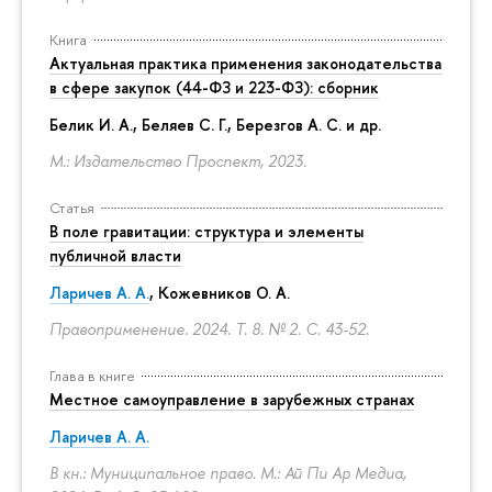
Книга
Актуальная практика применения законодательства
в сфере закупок (44-ФЗ и 223-ФЗ): сборник
Белик И. А., Беляев С. Г.,
Березгов А. С.
и др.
М.: Издательство Проспект, 2023.
Статья
В поле гравитации: структура и элементы
публичной власти
Ларичев А. А.
, Кожевников О. А.
Правоприменение. 2024. Т. 8. № 2.
С. 43-52.
Глава в книге
Местное самоуправление в зарубежных странах
Ларичев А. А.
В кн.: Муниципальное право. М.: Ай Пи Ар Медиа,