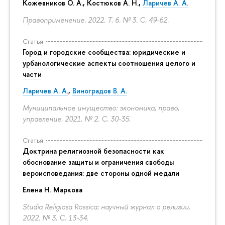
Кожевников О. А., Костюков А. Н.,
Ларичев А. А.
Правоприменение. 2022. Т. 6. № 3.
С. 49-62.
Статья
Город и городские сообщества: юридические и
урбанологические аспекты соотношения целого и
части
Ларичев А. А.
,
Виноградов В. А.
Муниципальное имущество: экономика, право,
управление. 2021. № 2.
С. 30-35.
Статья
Доктрина религиозной безопасности как
обоснование защиты и ограничения свободы
вероисповедания: две стороны одной медали
Елена Н. Маркова
Studia Religiosa Rossica: научный журнал о религии.
2022. № 3.
С. 13-34.