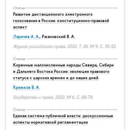
Статья
Развитие дистанционного электронного
голосования в России: конституционно-правовой
аспект
Ларичев А. А.
, Ржановский В. А.
Журнал российского права. 2022. Т. 26. № 9.
С. 35-52.
Статья
Коренные малочисленные народы Севера, Сибири
и Дальнего Востока России: эволюция правового
статуса с царских времен и до наших дней
Кряжков В. А.
Государство и право. 2022. № 6.
С. 68-78.
Статья
Единая система публичной власти: дискуссионные
аспекты нормативной регламентации