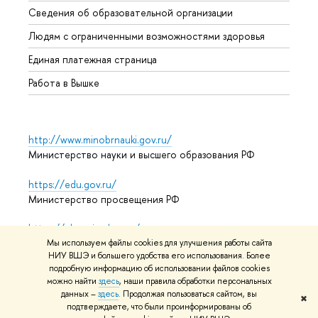
Сведения об образовательной организации
Обрат
Людям с ограниченными возможностями здоровья
Единая платежная страница
Работа в Вышке
http://www.minobrnauki.gov.ru/
Министерство науки и высшего образования РФ
https://edu.gov.ru/
Министерство просвещения РФ
https://elearning.hse.ru/mooc
Массовые открытые онлайн-курсы
Мы используем файлы cookies для улучшения работы сайта
НИУ ВШЭ и большего удобства его использования. Более
подробную информацию об использовании файлов cookies
можно найти
здесь
, наши правила обработки персональных
данных –
здесь
. Продолжая пользоваться сайтом, вы
© НИУ ВШЭ 1993–2026
Адреса и контакты
Условия
✖
подтверждаете, что были проинформированы об
использования материалов
Политика конфиденциальности