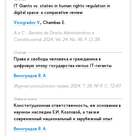
IT Giants vs. states in human rights regulation in
digital space: a comparative review
Vinogradov V.
, Chambas E.
A e C - Revista de Direito Administrativo e
Constitucional. 2024. Vol. 24. No. 98.
P. 11-38.
Статья
Права и свободы человека и гражданина в
цифровую эпоху: государства versus IT-гиганты
Виноградов В. А.
Журнал российского права. 2024. Т. 28. № 9.
С. 72-87.
Глава в книге
Конституционная ответственность, ее основания в
научном наследии Е.И. Козловой, а также
современный национальный и зарубежный опыт
Виноградов В. А.