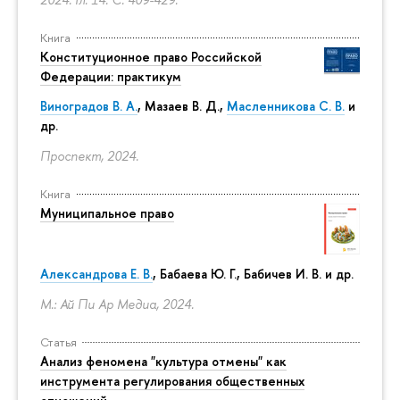
Книга
Конституционное право Российской
Федерации: практикум
Виноградов В. А.
,
Мазаев В. Д.
,
Масленникова С. В.
и
др.
Проспект, 2024.
Книга
Муниципальное право
Александрова Е. В.
, Бабаева Ю. Г., Бабичев И. В. и др.
М.: Ай Пи Ар Медиа, 2024.
Статья
Анализ феномена "культура отмены" как
инструмента регулирования общественных