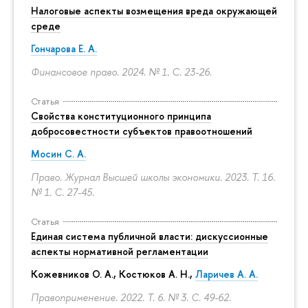
Налоговые аспекты возмещения вреда окружающей
среде
Гончарова Е. А.
Финансовое право. 2024. № 1.
С. 23-26.
Статья
Свойства конституционного принципа
добросовестности субъектов правоотношений
Мосин С. А.
Право. Журнал Высшей школы экономики. 2023. Т. 16.
№ 1.
С. 27-45.
Статья
Единая система публичной власти: дискуссионные
аспекты нормативной регламентации
Кожевников О. А., Костюков А. Н.,
Ларичев А. А.
Правоприменение. 2022. Т. 6. № 3.
С. 49-62.