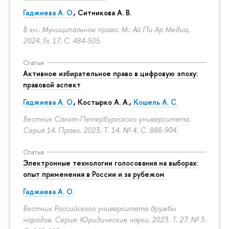
Гаджиева А. О.
, Ситникова А. В.
В кн.: Муниципальное право. М.: Ай Пи Ар Медиа,
2024. Гл. 17.
С. 484-505.
Статья
Активное избирательное право в цифровую эпоху:
правовой аспект
Гаджиева А. О.
, Костырко А. А.,
Кошель А. С.
Вестник Санкт-Петербургского университета.
Серия 14. Право. 2023. Т. 14. № 4.
С. 888-904.
Статья
Электронные технологии голосования на выборах:
опыт применения в России и за рубежом
Гаджиева А. О.
Вестник Российского университета дружбы
народов. Серия: Юридические науки. 2023. Т. 27. № 3.