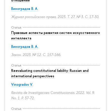
отношений
Виноградов В. А.
Журнал российского права. 2023. Т. 27. № 3.
С. 17-30.
Статья
Правовые аспекты развития систем искусственного
интеллекта
Виноградов В. А.
Закон. 2023. № 12.
С. 157-166.
Статья
Reevaluating constitutional liability: Russian and
international perspectives
Vinogradov V.
Revista de Investigacoes Constitucionais. 2022. Vol. 9.
No. 1.
P. 37-72.
Статья