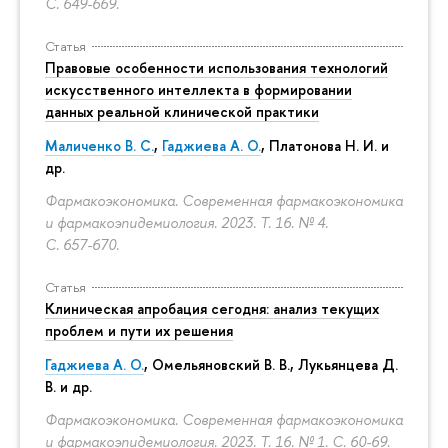
С. 649-669.
Статья
Правовые особенности использования технологий
искусственного интеллекта в формировании
данных реальной клинической практики
Маличенко В. С.
,
Гаджиева А. О.
, Платонова Н. И. и
др.
Фармакоэкономика. Современная фармакоэкономика
и фармакоэпидемиология. 2023. Т. 16. № 4.
С. 657-670.
Статья
Клиническая апробация сегодня: анализ текущих
проблем и пути их решения
Гаджиева А. О.
, Омельяновский В. В., Лукьянцева Д.
В. и др.
Фармакоэкономика. Современная фармакоэкономика
и фармакоэпидемиология. 2023. Т. 16. № 1.
С. 60-69.