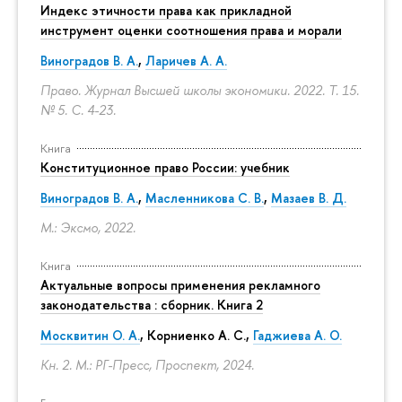
Индекс этичности права как прикладной
инструмент оценки соотношения права и морали
Виноградов В. А.
,
Ларичев А. А.
Право. Журнал Высшей школы экономики. 2022. Т. 15.
№ 5.
С. 4-23.
Книга
Конституционное право России: учебник
Виноградов В. А.
,
Масленникова С. В.
,
Мазаев В. Д.
М.: Эксмо, 2022.
Книга
Актуальные вопросы применения рекламного
законодательства : сборник. Книга 2
Москвитин О. А.
,
Корниенко А. С.
,
Гаджиева А. О.
Кн. 2. М.: РГ-Пресс, Проспект, 2024.