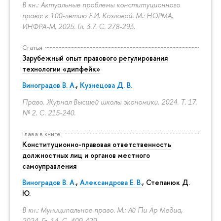
В кн.: Актуальные проблемы конституционного
права: к 100-летию Е.И. Козловой. М.: НОРМА,
ИНФРА-М, 2025. Гл. 3.7.
С. 278-293.
Статья
Зарубежный опыт правового регулирования
технологии «дипфейк»
Виноградов В. А.
,
Кузнецова Д. В.
Право. Журнал Высшей школы экономики. 2024. Т. 17.
№ 2.
С. 215-240.
Глава в книге
Конституционно-правовая ответственность
должностных лиц и органов местного
самоуправления
Виноградов В. А.
,
Александрова Е. В.
, Степанюк Д.
Ю.
В кн.: Муниципальное право. М.: Ай Пи Ар Медиа,
2024. Гл. 14.
С. 409-429.