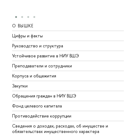
О ВЫШКЕ
ОБР
Цифры и факты
Лице
Руководство и структура
Довуз
Устойчивое развитие в НИУ ВШЭ
Олим
Преподаватели и сотрудники
Прием
Корпуса и общежития
Вышк
Закупки
Прием
Обращения граждан в НИУ ВШЭ
Аспир
Фонд целевого капитала
Допол
Противодействие коррупции
Центр
Сведения о доходах, расходах, об имуществе и
Бизне
обязательствах имущественного характера
Образ