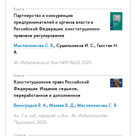
Книга
Партнерство и конкуренция
предпринимателей и органов власти в
Российской Федерации: конституционно-
правовое регулирование
Масленникова С. В.
,
Сушильников И. С.
,
Галстян Н.
А.
М.: Издательский дом НИУ ВШЭ, 2025.
Книга
Конституционное право Российской
Федерации. Издание седьмое,
переработанное и дополненное
Виноградов В. А.
,
Мазаев В. Д.
,
Масленникова С. В.
Кн. 7-е изд., перераб. и доп.. М.: Издательство
Проспект, 2025.
Статья