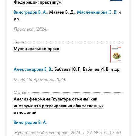
Федерации: практикум
Виноградов В. А.
,
Мазаев В. Д.
,
Масленникова С. В.
и
др.
Проспект, 2024.
Книга
Муниципальное право
Александрова Е. В.
, Бабаева Ю. Г., Бабичев И. В. и др.
М.: Ай Пи Ар Медиа, 2024.
Статья
Анализ феномена "культура отмены" как
инструмента регулирования общественных
отношений
Виноградов В. А.
Журнал российского права. 2023. Т. 27. № 3.
С. 17-30.