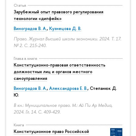
Статья
Зарубежный опыт правового регулирования
технологии «дипфейк»
Виноградов В. А.
,
Кузнецова Д. В.
Право. Журнал Высшей школы экономики. 2024. Т. 17.
№ 2.
С. 215-240.
Глава в книге
Конституционно-правовая ответственность
должностных лиц и органов местного
самоуправления
Виноградов В. А.
,
Александрова Е. В.
, Степанюк Д.
Ю.
В кн.: Муниципальное право. М.: Ай Пи Ар Медиа,
2024. Гл. 14.
С. 409-429.
Книга
Конституционное право Российской