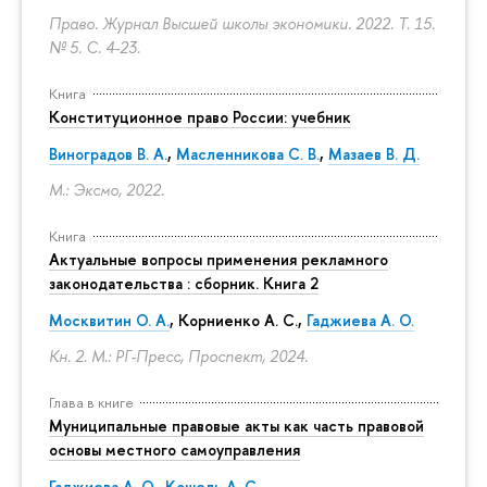
Право. Журнал Высшей школы экономики. 2022. Т. 15.
№ 5.
С. 4-23.
Книга
Конституционное право России: учебник
Виноградов В. А.
,
Масленникова С. В.
,
Мазаев В. Д.
М.: Эксмо, 2022.
Книга
Актуальные вопросы применения рекламного
законодательства : сборник. Книга 2
Москвитин О. А.
,
Корниенко А. С.
,
Гаджиева А. О.
Кн. 2. М.: РГ-Пресс, Проспект, 2024.
Глава в книге
Муниципальные правовые акты как часть правовой
основы местного самоуправления
Гаджиева А. О.
,
Кошель А. С.