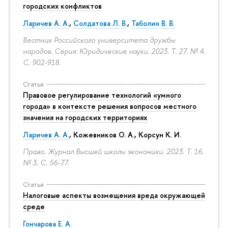
городских конфликтов
Ларичев А. А.
,
Солдатова Л. В.
,
Таболин В. В.
Вестник Российского университета дружбы
народов. Серия: Юридические науки. 2023. Т. 27. № 4.
С. 902-918.
Статья
Правовое регулирование технологий «умного
города» в контексте решения вопросов местного
значения на городских территориях
Ларичев А. А.
, Кожевников О. А., Корсун К. И.
Право. Журнал Высшей школы экономики. 2023. Т. 16.
№ 3.
С. 56-77.
Статья
Налоговые аспекты возмещения вреда окружающей
среде
Гончарова Е. А.