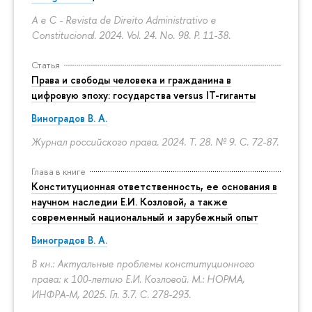
A e C - Revista de Direito Administrativo e
Constitucional. 2024. Vol. 24. No. 98.
P. 11-38.
Статья
Права и свободы человека и гражданина в
цифровую эпоху: государства versus IT-гиганты
Виноградов В. А.
Журнал российского права. 2024. Т. 28. № 9.
С. 72-87.
Глава в книге
Конституционная ответственность, ее основания в
научном наследии Е.И. Козловой, а также
современный национальный и зарубежный опыт
Виноградов В. А.
В кн.: Актуальные проблемы конституционного
права: к 100-летию Е.И. Козловой. М.: НОРМА,
ИНФРА-М, 2025. Гл. 3.7.
С. 278-293.