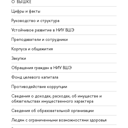
О ВЫШКЕ
ОБР
Цифры и факты
Лице
Руководство и структура
Довуз
Устойчивое развитие в НИУ ВШЭ
Олим
Преподаватели и сотрудники
Прием
Корпуса и общежития
Вышк
Закупки
Прием
Обращения граждан в НИУ ВШЭ
Аспир
Фонд целевого капитала
Допол
Противодействие коррупции
Центр
Сведения о доходах, расходах, об имуществе и
Бизне
обязательствах имущественного характера
Образ
Сведения об образовательной организации
Обрат
Людям с ограниченными возможностями здоровья