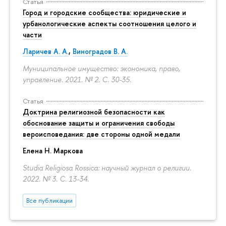
Статья
Город и городские сообщества: юридические и
урбанологические аспекты соотношения целого и
части
Ларичев А. А.
,
Виноградов В. А.
Муниципальное имущество: экономика, право,
управление. 2021. № 2.
С. 30-35.
Статья
Доктрина религиозной безопасности как
обоснование защиты и ограничения свободы
вероисповедания: две стороны одной медали
Елена Н. Маркова
Studia Religiosa Rossica: научный журнал о религии.
2022. № 3.
С. 13-34.
Все публикации