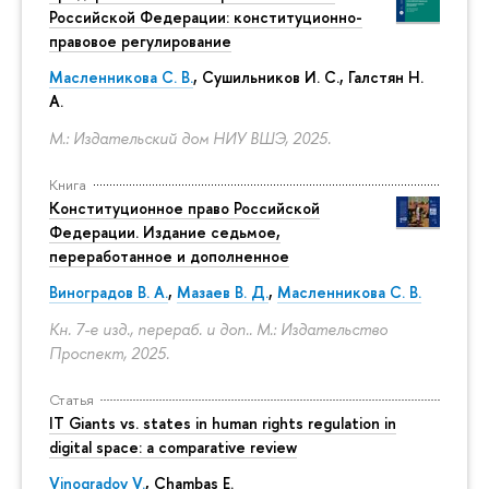
Российской Федерации: конституционно-
правовое регулирование
Масленникова С. В.
,
Сушильников И. С.
,
Галстян Н.
А.
М.: Издательский дом НИУ ВШЭ, 2025.
Книга
Конституционное право Российской
Федерации. Издание седьмое,
переработанное и дополненное
Виноградов В. А.
,
Мазаев В. Д.
,
Масленникова С. В.
Кн. 7-е изд., перераб. и доп.. М.: Издательство
Проспект, 2025.
Статья
IT Giants vs. states in human rights regulation in
digital space: a comparative review
Vinogradov V.
, Chambas E.