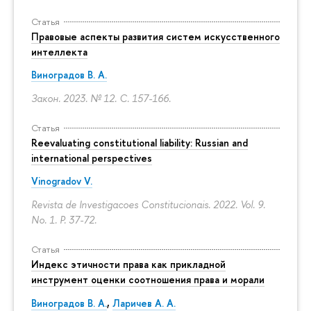
Статья
Правовые аспекты развития систем искусственного
интеллекта
Виноградов В. А.
Закон. 2023. № 12.
С. 157-166.
Статья
Reevaluating constitutional liability: Russian and
international perspectives
Vinogradov V.
Revista de Investigacoes Constitucionais. 2022. Vol. 9.
No. 1.
P. 37-72.
Статья
Индекс этичности права как прикладной
инструмент оценки соотношения права и морали
Виноградов В. А.
,
Ларичев А. А.