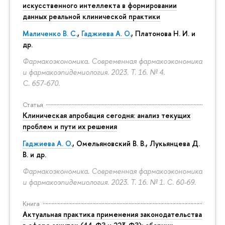
искусственного интеллекта в формировании
данных реальной клинической практики
Маличенко В. С.
,
Гаджиева А. О.
, Платонова Н. И. и
др.
Фармакоэкономика. Современная фармакоэкономика
и фармакоэпидемиология. 2023. Т. 16. № 4.
С. 657-670.
Статья
Клиническая апробация сегодня: анализ текущих
проблем и пути их решения
Гаджиева А. О.
, Омельяновский В. В., Лукьянцева Д.
В. и др.
Фармакоэкономика. Современная фармакоэкономика
и фармакоэпидемиология. 2023. Т. 16. № 1.
С. 60-69.
Книга
Актуальная практика применения законодательства