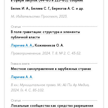
в сфере закупок (44-ФЗ и 223-ФЗ): сборник
Белик И. А., Беляев С. Г.,
Березгов А. С.
и др.
М.: Издательство Проспект, 2023.
Статья
В поле гравитации: структура и элементы
публичной власти
Ларичев А. А.
, Кожевников О. А.
Правоприменение. 2024. Т. 8. № 2.
С. 43-52.
Глава в книге
Местное самоуправление в зарубежных странах
Ларичев А. А.
В кн.: Муниципальное право. М.: Ай Пи Ар Медиа,
2024. Гл. 4.
С. 85-102.
Статья
Локальные сообщества как средство разрешения