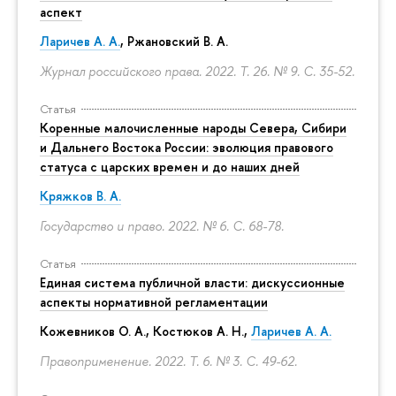
аспект
Ларичев А. А.
, Ржановский В. А.
Журнал российского права. 2022. Т. 26. № 9.
С. 35-52.
Статья
Коренные малочисленные народы Севера, Сибири
и Дальнего Востока России: эволюция правового
статуса с царских времен и до наших дней
Кряжков В. А.
Государство и право. 2022. № 6.
С. 68-78.
Статья
Единая система публичной власти: дискуссионные
аспекты нормативной регламентации
Кожевников О. А., Костюков А. Н.,
Ларичев А. А.
Правоприменение. 2022. Т. 6. № 3.
С. 49-62.