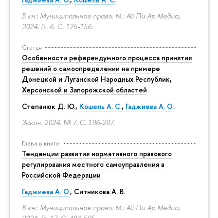
В кн.: Муниципальное право. М.: Ай Пи Ар Медиа,
2024. Гл. 6.
С. 125-156.
Статья
Особенности референдумного процесса принятия
решений о самоопределении на примере
Донецкой и Луганской Народных Республик,
Херсонской и Запорожской областей
Степанюк Д. Ю.,
Кошель А. С.
,
Гаджиева А. О.
Закон. 2024. № 7.
С. 196-207.
Глава в книге
Тенденции развития нормативного правового
регулирования местного самоуправления в
Российской Федерации
Гаджиева А. О.
, Ситникова А. В.
В кн.: Муниципальное право. М.: Ай Пи Ар Медиа,