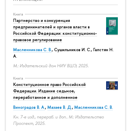
Книга
Партнерство и конкуренция
предпринимателей и органов власти в
Российской Федерации: конституционно-
правовое регулирование
Масленникова С. В.
,
Сушильников И. С.
,
Галстян Н.
А.
М.: Издательский дом НИУ ВШЭ, 2025.
Книга
Конституционное право Российской
Федерации. Издание седьмое,
переработанное и дополненное
Виноградов В. А.
,
Мазаев В. Д.
,
Масленникова С. В.
Кн. 7-е изд., перераб. и доп.. М.: Издательство
Проспект, 2025.