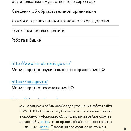
обязательствах имущественного характера
Образ
Сведения об образовательной организации
Обрат
Людям с ограниченными возможностями здоровья
Единая платежная страница
Работа в Вышке
http://www.minobrnauki.gov.ru/
Министерство науки и высшего образования РФ
https://edu.gov.ru/
Министерство просвещения РФ
https://elearning.hse.ru/mooc
Массовые открытые онлайн-курсы
Мы используем файлы cookies для улучшения работы сайта
НИУ ВШЭ и большего удобства его использования. Более
подробную информацию об использовании файлов cookies
можно найти
здесь
, наши правила обработки персональных
© НИУ ВШЭ 1993–2026
Адреса и контакты
Условия
данных –
здесь
. Продолжая пользоваться сайтом, вы
✖