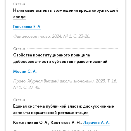
Статья
Налоговые аспекты возмещения вреда окружающей
среде
Гончарова Е. А.
Финансовое право. 2024. № 1.
С. 23-26.
Статья
Свойства конституционного принципа
добросовестности субъектов правоотношений
Мосин С. А.
Право. Журнал Высшей школы экономики. 2023. Т. 16.
№ 1.
С. 27-45.
Статья
Единая система публичной власти: дискуссионные
аспекты нормативной регламентации
Кожевников О. А., Костюков А. Н.,
Ларичев А. А.