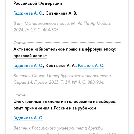
Российской Федерации
Гаджиева А. О.
, Ситникова А. В.
В кн.: Муниципальное право. М.: Ай Пи Ар Медиа,
2024. Гл. 17.
С. 484-505.
Статья
Активное избирательное право в цифровую эпоху:
правовой аспект
Гаджиева А. О.
, Костырко А. А.,
Кошель А. С.
Вестник Санкт-Петербургского университета.
Серия 14. Право. 2023. Т. 14. № 4.
С. 888-904.
Статья
Электронные технологии голосования на выборах:
опыт применения в России и за рубежом
Гаджиева А. О.
Вестник Российского университета дружбы