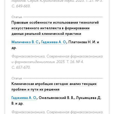
народов. Серия: Юридические науки. 2023. Т. 27. № 3.
С. 649-669.
Статья
Правовые особенности использования технологий
искусственного интеллекта в формировании
данных реальной клинической практики
Маличенко В. С.
,
Гаджиева А. О.
, Платонова Н. И. и
др.
Фармакоэкономика. Современная фармакоэкономика
и фармакоэпидемиология. 2023. Т. 16. № 4.
С. 657-670.
Статья
Клиническая апробация сегодня: анализ текущих
проблем и пути их решения
Гаджиева А. О.
, Омельяновский В. В., Лукьянцева Д.
В. и др.
Фармакоэкономика. Современная фармакоэкономика