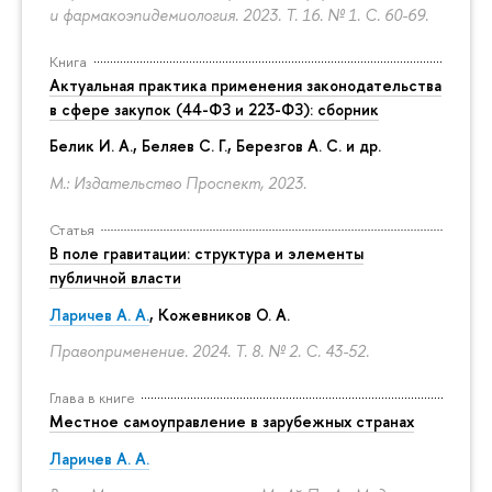
и фармакоэпидемиология. 2023. Т. 16. № 1.
С. 60-69.
Книга
Актуальная практика применения законодательства
в сфере закупок (44-ФЗ и 223-ФЗ): сборник
Белик И. А., Беляев С. Г.,
Березгов А. С.
и др.
М.: Издательство Проспект, 2023.
Статья
В поле гравитации: структура и элементы
публичной власти
Ларичев А. А.
, Кожевников О. А.
Правоприменение. 2024. Т. 8. № 2.
С. 43-52.
Глава в книге
Местное самоуправление в зарубежных странах
Ларичев А. А.