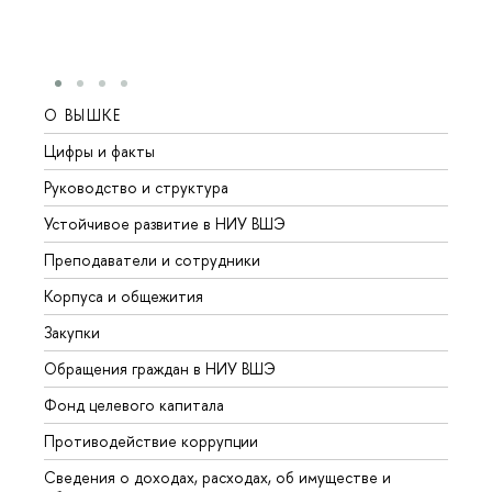
О ВЫШКЕ
ОБР
Цифры и факты
Лице
Руководство и структура
Довуз
Устойчивое развитие в НИУ ВШЭ
Олим
Преподаватели и сотрудники
Прием
Корпуса и общежития
Вышк
Закупки
Прием
Обращения граждан в НИУ ВШЭ
Аспир
Фонд целевого капитала
Допол
Противодействие коррупции
Центр
Сведения о доходах, расходах, об имуществе и
Бизне