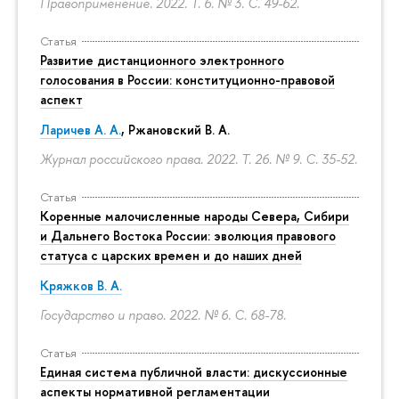
Правоприменение. 2022. Т. 6. № 3.
С. 49-62.
Статья
Развитие дистанционного электронного
голосования в России: конституционно-правовой
аспект
Ларичев А. А.
, Ржановский В. А.
Журнал российского права. 2022. Т. 26. № 9.
С. 35-52.
Статья
Коренные малочисленные народы Севера, Сибири
и Дальнего Востока России: эволюция правового
статуса с царских времен и до наших дней
Кряжков В. А.
Государство и право. 2022. № 6.
С. 68-78.
Статья
Единая система публичной власти: дискуссионные
аспекты нормативной регламентации