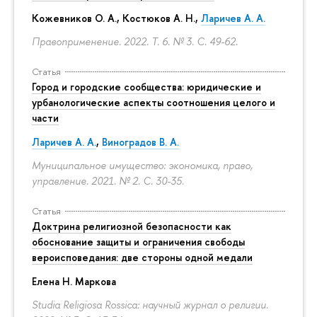
Кожевников О. А., Костюков А. Н.,
Ларичев А. А.
Правоприменение. 2022. Т. 6. № 3.
С. 49-62.
Статья
Город и городские сообщества: юридические и
урбанологические аспекты соотношения целого и
части
Ларичев А. А.
,
Виноградов В. А.
Муниципальное имущество: экономика, право,
управление. 2021. № 2.
С. 30-35.
Статья
Доктрина религиозной безопасности как
обоснование защиты и ограничения свободы
вероисповедания: две стороны одной медали
Елена Н. Маркова
Studia Religiosa Rossica: научный журнал о религии.