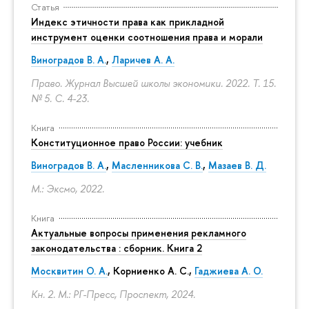
Статья
Индекс этичности права как прикладной
инструмент оценки соотношения права и морали
Виноградов В. А.
,
Ларичев А. А.
Право. Журнал Высшей школы экономики. 2022. Т. 15.
№ 5.
С. 4-23.
Книга
Конституционное право России: учебник
Виноградов В. А.
,
Масленникова С. В.
,
Мазаев В. Д.
М.: Эксмо, 2022.
Книга
Актуальные вопросы применения рекламного
законодательства : сборник. Книга 2
Москвитин О. А.
,
Корниенко А. С.
,
Гаджиева А. О.
Кн. 2. М.: РГ-Пресс, Проспект, 2024.