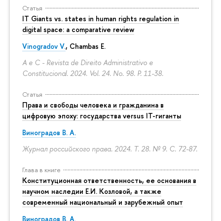
Статья
IT Giants vs. states in human rights regulation in
digital space: a comparative review
Vinogradov V.
, Chambas E.
A e C - Revista de Direito Administrativo e
Constitucional. 2024. Vol. 24. No. 98.
P. 11-38.
Статья
Права и свободы человека и гражданина в
цифровую эпоху: государства versus IT-гиганты
Виноградов В. А.
Журнал российского права. 2024. Т. 28. № 9.
С. 72-87.
Глава в книге
Конституционная ответственность, ее основания в
научном наследии Е.И. Козловой, а также
современный национальный и зарубежный опыт
Виноградов В. А.