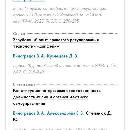
В кн.: Актуальные проблемы конституционного
права: к 100-летию Е.И. Козловой. М.: НОРМА,
ИНФРА-М, 2025. Гл. 3.7.
С. 278-293.
Статья
Зарубежный опыт правового регулирования
технологии «дипфейк»
Виноградов В. А.
,
Кузнецова Д. В.
Право. Журнал Высшей школы экономики. 2024. Т. 17.
№ 2.
С. 215-240.
Глава в книге
Конституционно-правовая ответственность
должностных лиц и органов местного
самоуправления
Виноградов В. А.
,
Александрова Е. В.
, Степанюк Д.
Ю.
В кн.: Муниципальное право. М.: Ай Пи Ар Медиа,