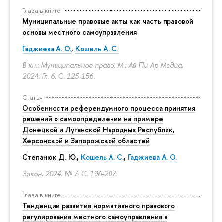
Глава в книге
Муниципальные правовые акты как часть правовой
основы местного самоуправления
Гаджиева А. О.
,
Кошель А. С.
В кн.: Муниципальное право. М.: Ай Пи Ар Медиа,
2024. Гл. 6.
С. 125-156.
Статья
Особенности референдумного процесса принятия
решений о самоопределении на примере
Донецкой и Луганской Народных Республик,
Херсонской и Запорожской областей
Степанюк Д. Ю.,
Кошель А. С.
,
Гаджиева А. О.
Закон. 2024. № 7.
С. 196-207.
Глава в книге
Тенденции развития нормативного правового
регулирования местного самоуправления в