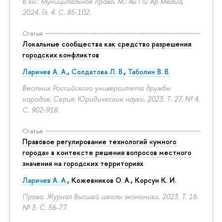
В кн.: Муниципальное право. М.: Ай Пи Ар Медиа,
2024. Гл. 4.
С. 85-102.
Статья
Локальные сообщества как средство разрешения
городских конфликтов
Ларичев А. А.
,
Солдатова Л. В.
,
Таболин В. В.
Вестник Российского университета дружбы
народов. Серия: Юридические науки. 2023. Т. 27. № 4.
С. 902-918.
Статья
Правовое регулирование технологий «умного
города» в контексте решения вопросов местного
значения на городских территориях
Ларичев А. А.
, Кожевников О. А., Корсун К. И.
Право. Журнал Высшей школы экономики. 2023. Т. 16.
№ 3.
С. 56-77.