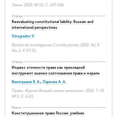
Закон. 2023. № 12.
С. 157-166.
Статья
Reevaluating constitutional liability: Russian and
international perspectives
Vinogradov V.
Revista de Investigacoes Constitucionais. 2022. Vol. 9.
No. 1.
P. 37-72.
Статья
Индекс этичности права как прикладной
инструмент оценки соотношения права и морали
Виноградов В. А.
,
Ларичев А. А.
Право. Журнал Высшей школы экономики. 2022. Т. 15.
№ 5.
С. 4-23.
Книга
Конституционное право России: учебник