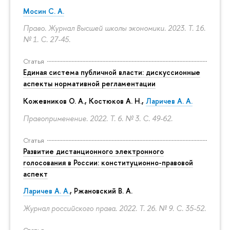
Мосин С. А.
Право. Журнал Высшей школы экономики. 2023. Т. 16.
№ 1.
С. 27-45.
Статья
Единая система публичной власти: дискуссионные
аспекты нормативной регламентации
Кожевников О. А., Костюков А. Н.,
Ларичев А. А.
Правоприменение. 2022. Т. 6. № 3.
С. 49-62.
Статья
Развитие дистанционного электронного
голосования в России: конституционно-правовой
аспект
Ларичев А. А.
, Ржановский В. А.
Журнал российского права. 2022. Т. 26. № 9.
С. 35-52.
Статья