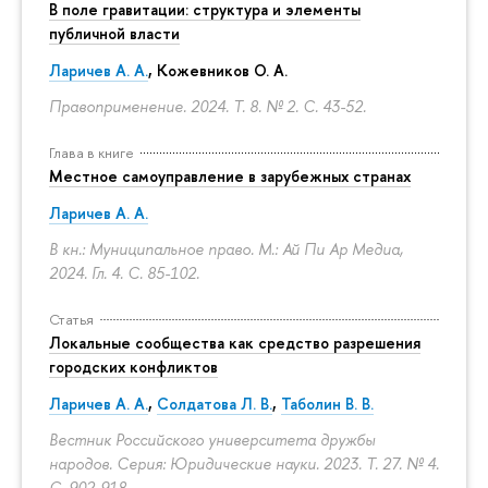
В поле гравитации: структура и элементы
публичной власти
Ларичев А. А.
, Кожевников О. А.
Правоприменение. 2024. Т. 8. № 2.
С. 43-52.
Глава в книге
Местное самоуправление в зарубежных странах
Ларичев А. А.
В кн.: Муниципальное право. М.: Ай Пи Ар Медиа,
2024. Гл. 4.
С. 85-102.
Статья
Локальные сообщества как средство разрешения
городских конфликтов
Ларичев А. А.
,
Солдатова Л. В.
,
Таболин В. В.
Вестник Российского университета дружбы
народов. Серия: Юридические науки. 2023. Т. 27. № 4.
С. 902-918.