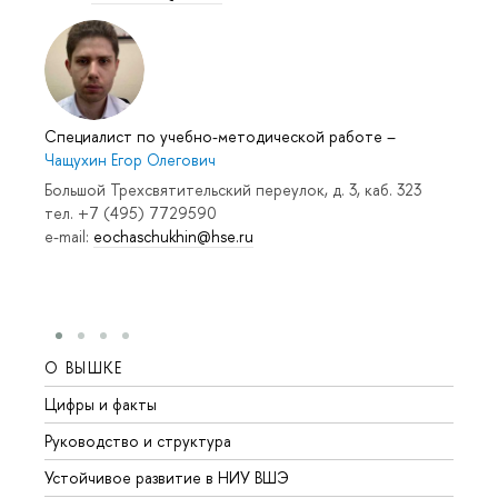
Специалист по учебно-методической работе
–
Чащухин Егор Олегович
Большой Трехсвятительский переулок, д. 3, каб. 323
тел. +7 (495) 7729590
e-mail:
eochaschukhin@hse.ru
О ВЫШКЕ
ОБР
Цифры и факты
Лице
Руководство и структура
Довуз
Устойчивое развитие в НИУ ВШЭ
Олим