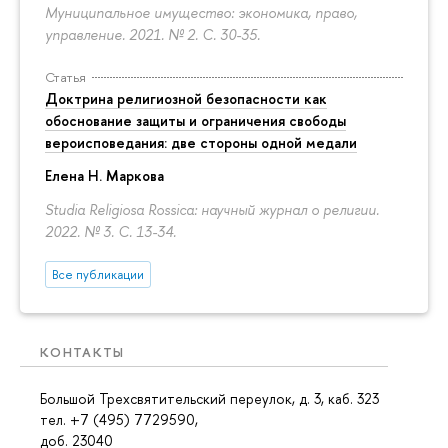
Муниципальное имущество: экономика, право,
управление. 2021. № 2.
С. 30-35.
Статья
Доктрина религиозной безопасности как
обоснование защиты и ограничения свободы
вероисповедания: две стороны одной медали
Елена Н. Маркова
Studia Religiosa Rossica: научный журнал о религии.
2022. № 3.
С. 13-34.
Все публикации
КОНТАКТЫ
Большой Трехсвятительский переулок, д. 3, каб. 323
тел. +7 (495) 7729590,
доб. 23040