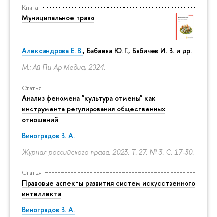
Книга
Муниципальное право
Александрова Е. В.
, Бабаева Ю. Г., Бабичев И. В. и др.
М.: Ай Пи Ар Медиа, 2024.
Статья
Анализ феномена "культура отмены" как
инструмента регулирования общественных
отношений
Виноградов В. А.
Журнал российского права. 2023. Т. 27. № 3.
С. 17-30.
Статья
Правовые аспекты развития систем искусственного
интеллекта
Виноградов В. А.