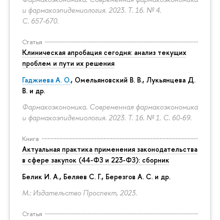
и фармакоэпидемиология. 2023. Т. 16. № 4.
С. 657-670.
Статья
Клиническая апробация сегодня: анализ текущих
проблем и пути их решения
Гаджиева А. О.
, Омельяновский В. В., Лукьянцева Д.
В. и др.
Фармакоэкономика. Современная фармакоэкономика
и фармакоэпидемиология. 2023. Т. 16. № 1.
С. 60-69.
Книга
Актуальная практика применения законодательства
в сфере закупок (44-ФЗ и 223-ФЗ): сборник
Белик И. А., Беляев С. Г.,
Березгов А. С.
и др.
М.: Издательство Проспект, 2023.
Статья