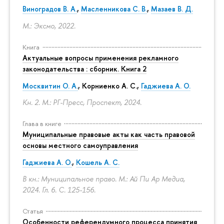
Виноградов В. А.
,
Масленникова С. В.
,
Мазаев В. Д.
М.: Эксмо, 2022.
Книга
Актуальные вопросы применения рекламного
законодательства : сборник. Книга 2
Москвитин О. А.
,
Корниенко А. С.
,
Гаджиева А. О.
Кн. 2. М.: РГ-Пресс, Проспект, 2024.
Глава в книге
Муниципальные правовые акты как часть правовой
основы местного самоуправления
Гаджиева А. О.
,
Кошель А. С.
В кн.: Муниципальное право. М.: Ай Пи Ар Медиа,
2024. Гл. 6.
С. 125-156.
Статья
Особенности референдумного процесса принятия