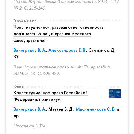
Право. Журнал Высшей школы экономики. 2024. Т. 17.
№ 2.
С. 215-240.
Глава в книге
Конституционно-правовая ответственность
должностных лиц и органов местного
самоуправления
Виноградов В. А.
,
Александрова Е. В.
, Степанюк Д.
Ю.
В кн.: Муниципальное право. М.: Ай Пи Ар Медиа,
2024. Гл. 14.
С. 409-429.
Книга
Конституционное право Российской
Федерации: практикум
Виноградов В. А.
,
Мазаев В. Д.
,
Масленникова С. В.
и
др.
Проспект, 2024.