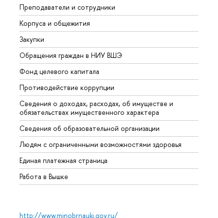
Преподаватели и сотрудники
Прием
Корпуса и общежития
Вышк
Закупки
Прием
Обращения граждан в НИУ ВШЭ
Аспир
Фонд целевого капитала
Допол
Противодействие коррупции
Центр
Сведения о доходах, расходах, об имуществе и
Бизне
обязательствах имущественного характера
Образ
Сведения об образовательной организации
Обрат
Людям с ограниченными возможностями здоровья
Единая платежная страница
Работа в Вышке
http://www.minobrnauki.gov.ru/