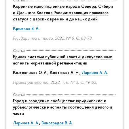
Коренные малочисленные народы Севера, Сибири
и Дальнего Востока России: эволюция правового
статуса с царских времен и до наших дней
Кряжков В. А.
Государство и право. 2022. № 6.
С. 68-78.
Статья
Единая система публичной власти: дискуссионные
аспекты нормативной регламентации
Кожевников О. А., Костюков А. Н.,
Ларичев А. А.
Правоприменение. 2022. Т. 6. № 3.
С. 49-62.
Статья
Город и городские сообщества: юридические и
урбанологические аспекты соотношения целого и
части
Ларичев А. А.
,
Виноградов В. А.