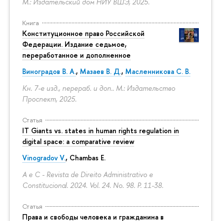
М.: Издательский дом НИУ ВШЭ, 2025.
Книга
Конституционное право Российской
Федерации. Издание седьмое,
переработанное и дополненное
Виноградов В. А.
,
Мазаев В. Д.
,
Масленникова С. В.
Кн. 7-е изд., перераб. и доп.. М.: Издательство
Проспект, 2025.
Статья
IT Giants vs. states in human rights regulation in
digital space: a comparative review
Vinogradov V.
, Chambas E.
A e C - Revista de Direito Administrativo e
Constitucional. 2024. Vol. 24. No. 98.
P. 11-38.
Статья
Права и свободы человека и гражданина в