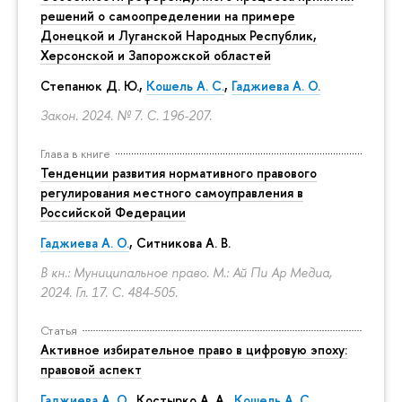
решений о самоопределении на примере
Донецкой и Луганской Народных Республик,
Херсонской и Запорожской областей
Степанюк Д. Ю.,
Кошель А. С.
,
Гаджиева А. О.
Закон. 2024. № 7.
С. 196-207.
Глава в книге
Тенденции развития нормативного правового
регулирования местного самоуправления в
Российской Федерации
Гаджиева А. О.
, Ситникова А. В.
В кн.: Муниципальное право. М.: Ай Пи Ар Медиа,
2024. Гл. 17.
С. 484-505.
Статья
Активное избирательное право в цифровую эпоху:
правовой аспект
Гаджиева А. О.
, Костырко А. А.,
Кошель А. С.