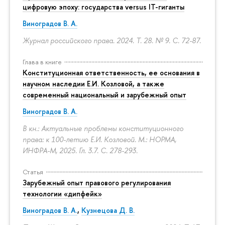
цифровую эпоху: государства versus IT-гиганты
Виноградов В. А.
Журнал российского права. 2024. Т. 28. № 9.
С. 72-87.
Глава в книге
Конституционная ответственность, ее основания в
научном наследии Е.И. Козловой, а также
современный национальный и зарубежный опыт
Виноградов В. А.
В кн.: Актуальные проблемы конституционного
права: к 100-летию Е.И. Козловой. М.: НОРМА,
ИНФРА-М, 2025. Гл. 3.7.
С. 278-293.
Статья
Зарубежный опыт правового регулирования
технологии «дипфейк»
Виноградов В. А.
,
Кузнецова Д. В.