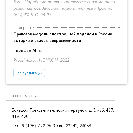
В кн.: Парадигма права в контексте современного
развития юридической науки и практики. Гродно:
ГрГУ, 2026.
С. 93-97.
Препринт
Правовая модель электронной подписи в России:
история и вызовы современности
Терешин М. В.
Preprints.ru. . НЭИКОН, 2022
Все публикации
КОНТАКТЫ
Большой Трехсвятительский переулок, д. 3, каб. 417,
419, 420
Тел.: 8 (495) 772 95 90 вн. 22842; 23033