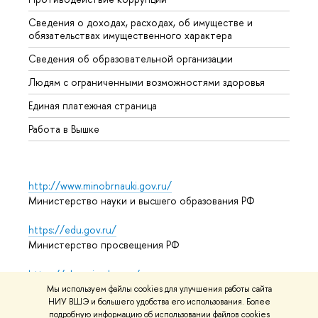
Сведения о доходах, расходах, об имуществе и
Бизне
обязательствах имущественного характера
Образ
Сведения об образовательной организации
Обрат
Людям с ограниченными возможностями здоровья
Единая платежная страница
Работа в Вышке
http://www.minobrnauki.gov.ru/
Министерство науки и высшего образования РФ
https://edu.gov.ru/
Министерство просвещения РФ
https://elearning.hse.ru/mooc
Массовые открытые онлайн-курсы
Мы используем файлы cookies для улучшения работы сайта
НИУ ВШЭ и большего удобства его использования. Более
подробную информацию об использовании файлов cookies