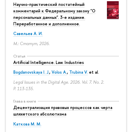
Научно-практический постатейный
комментарий к Федеральному закону "О
персональных данных". 3-е издание.
Переработанное и дополненное.
Савельев А. И.
М.: Статут, 2026.
Статья
Artificial Intelligence. Law. Industries
Bogdanovskaya I. J.
,
Volos A.
,
Trubina V.
et al.
Legal Issues in the Digital Age. 2026. Vol. 7. No. 2.
P. 113-135.
Глава в книге
Децентрализация правовых процессов как черта
шляхетского абсолютизма
Каткова М. М.