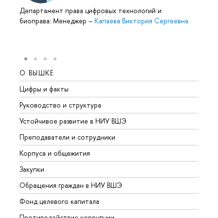
Департамент права цифровых технологий и
биоправа: Менеджер
–
Капаева Виктория Сергеевна
О ВЫШКЕ
ОБР
Цифры и факты
Лице
Руководство и структура
Довуз
Устойчивое развитие в НИУ ВШЭ
Олим
Преподаватели и сотрудники
Прием
Корпуса и общежития
Вышк
Закупки
Прием
Обращения граждан в НИУ ВШЭ
Аспир
Фонд целевого капитала
Допол
Противодействие коррупции
Центр