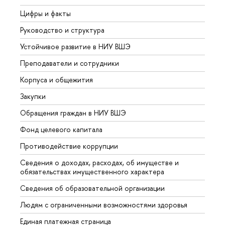
Цифры и факты
Лице
Руководство и структура
Довуз
Устойчивое развитие в НИУ ВШЭ
Олим
Преподаватели и сотрудники
Прием
Корпуса и общежития
Вышк
Закупки
Прием
Обращения граждан в НИУ ВШЭ
Аспир
Фонд целевого капитала
Допол
Противодействие коррупции
Центр
Сведения о доходах, расходах, об имуществе и
Бизне
обязательствах имущественного характера
Образ
Сведения об образовательной организации
Обрат
Людям с ограниченными возможностями здоровья
Единая платежная страница