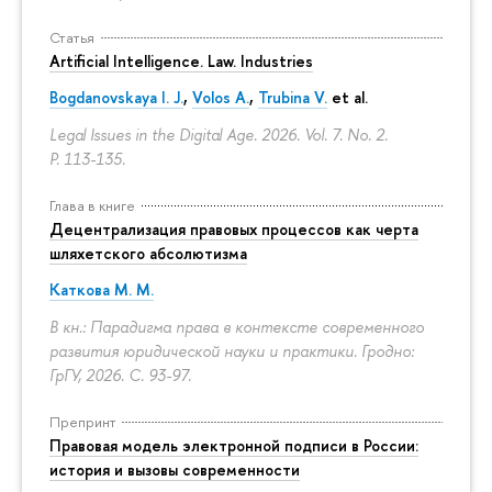
Статья
Artificial Intelligence. Law. Industries
Bogdanovskaya I. J.
,
Volos A.
,
Trubina V.
et al.
Legal Issues in the Digital Age. 2026. Vol. 7. No. 2.
P. 113-135.
Глава в книге
Децентрализация правовых процессов как черта
шляхетского абсолютизма
Каткова М. М.
В кн.: Парадигма права в контексте современного
развития юридической науки и практики. Гродно:
ГрГУ, 2026.
С. 93-97.
Препринт
Правовая модель электронной подписи в России:
история и вызовы современности